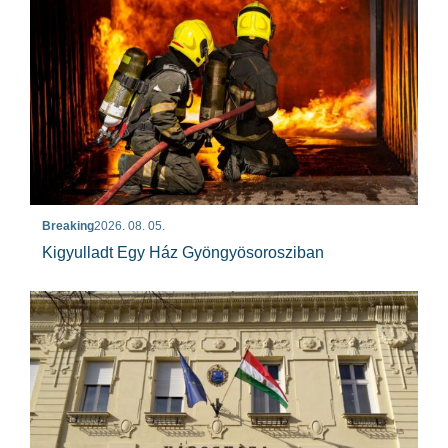
Breaking
2026. 08. 05.
Kigyulladt Egy Ház Gyöngyösorosziban