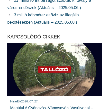
51 millió forint bírságot szabtak ki tavaly a
városrendészek (Aktuális – 2025.05.06.)
3 millió köbméter esővíz az illegális
bekötésekben (Aktuális – 2025.05.08.)
KAPCSOLÓDÓ CIKKEK
Híradók
2026. 07. 27.
Megújul A Gyöngyös–Vámosgyörk Vasútvonal –