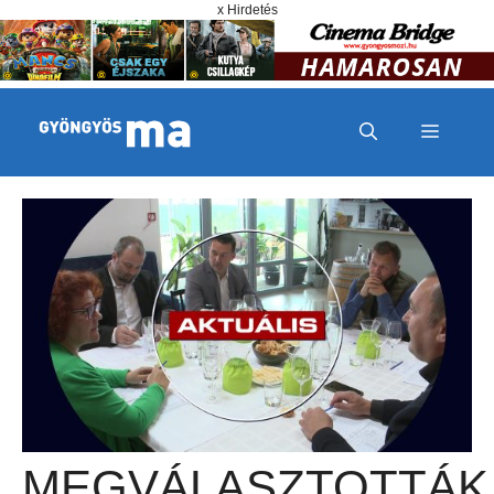
Megszakítás
Kilépés a tartalomba
x Hirdetés
MENÜ
MEGVÁLASZTOTTÁK