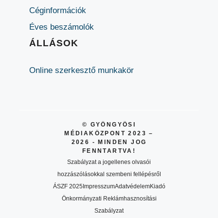
Céginformációk
Éves beszámolók
ÁLLÁSOK
Online szerkesztő munkakör
© GYÖNGYÖSI
MÉDIAKÖZPONT 2023 –
2026 - MINDEN JOG
FENNTARTVA!
Szabályzat a jogellenes olvasói
hozzászólásokkal szembeni fellépésről
ÁSZF 2025
Impresszum
Adatvédelem
Kiadó
Önkormányzati Reklámhasznosítási
Szabályzat