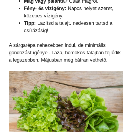
Mag vagy palánta?
Csak magról.
Fény- és vízigény:
Napos helyet szeret,
közepes vízigény.
Tipp:
Lazítsd a talajt, nedvesen tartsd a
csírázásig!
A sárgarépa nehezebben indul, de minimális
gondozást igényel. Laza, homokos talajban fejlődik
a legszebben. Májusban még bátran vethető.