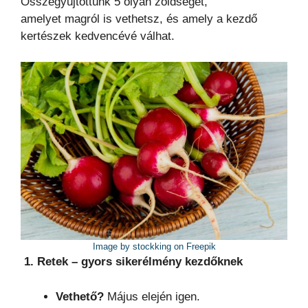
Összegyűjtöttünk 5 olyan zöldséget,
amelyet magról is vethetsz, és amely a kezdő
kertészek kedvencévé válhat.
Image by stockking on Freepik
1. Retek – gyors sikerélmény kezdőknek
Vethető?
Május elején igen.