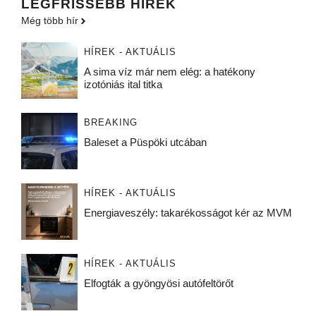
LEGFRISSEBB HÍREK
Még több hír
HÍREK - AKTUÁLIS
A sima víz már nem elég: a hatékony
izotóniás ital titka
BREAKING
Baleset a Püspöki utcában
HÍREK - AKTUÁLIS
Energiaveszély: takarékosságot kér az MVM
HÍREK - AKTUÁLIS
Elfogták a gyöngyösi autófeltörőt