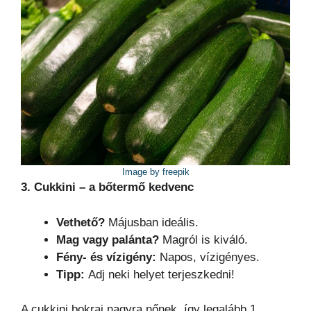
Image by freepik
3. Cukkini – a bőtermő kedvenc
Vethető?
Májusban ideális.
Mag vagy palánta?
Magról is kiváló.
Fény- és vízigény:
Napos, vízigényes.
Tipp:
Adj neki helyet terjeszkedni!
A cukkini bokrai nagyra nőnek, így legalább 1