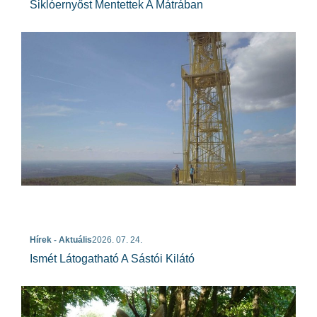
Siklóernyőst Mentettek A Mátrában
Hírek - Aktuális
2026. 07. 24.
Ismét Látogatható A Sástói Kilátó