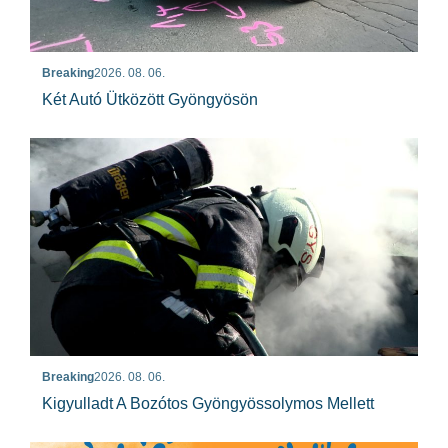
Breaking
2026. 08. 06.
Két Autó Ütközött Gyöngyösön
Breaking
2026. 08. 06.
Kigyulladt A Bozótos Gyöngyössolymos Mellett