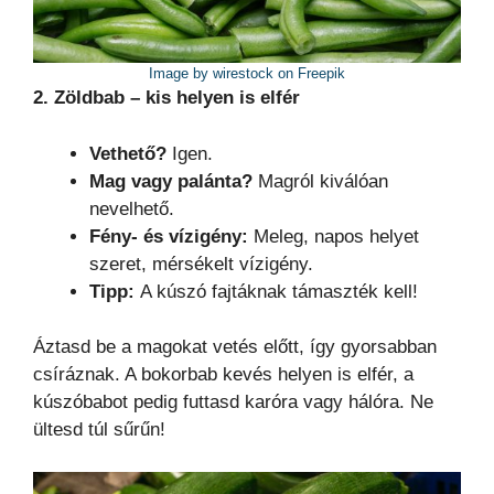
Image by wirestock on Freepik
2. Zöldbab – kis helyen is elfér
Vethető?
Igen.
Mag vagy palánta?
Magról kiválóan
nevelhető.
Fény- és vízigény:
Meleg, napos helyet
szeret, mérsékelt vízigény.
Tipp:
A kúszó fajtáknak támaszték kell!
Áztasd be a magokat vetés előtt, így gyorsabban
csíráznak. A bokorbab kevés helyen is elfér, a
kúszóbabot pedig futtasd karóra vagy hálóra. Ne
ültesd túl sűrűn!