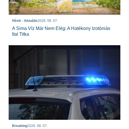
Hírek - Aktuális
2026. 08. 07.
A Sima Víz Már Nem Elég: A Hatékony Izotóniás
Ital Titka
Breaking
2026. 08. 07.