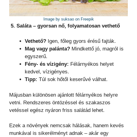
Image by suksao on Freepik
5. Saláta – gyorsan nő, folyamatosan vethető
Vethető?
Igen, főleg gyors érésű fajták.
Mag vagy palánta?
Mindkettő jó, magról is
egyszerű.
Fény- és vízigény:
Félárnyékos helyet
kedvel, vízigényes.
Tipp:
Túl sok hőtől keserűvé válhat.
Májusban különösen ajánlott félárnyékos helyre
vetni. Rendszeres öntözéssel és szakaszos
vetéssel egész nyáron friss salátád lehet.
Ezek a növények nemcsak hálásak, hanem kevés
munkával is sikerélményt adnak – akár egy