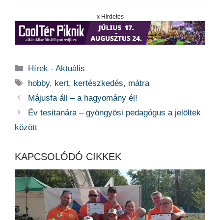
x Hirdetés
Kategória
Hírek - Aktuális
Címkék
hobby
,
kert
,
kertészkedés
,
mátra
Májusfa áll – a hagyomány él!
Év tesitanára – gyöngyösi pedagógus a jelöltek
között
KAPCSOLÓDÓ CIKKEK