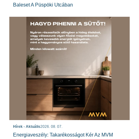
Baleset A Püspöki Utcában
Hírek - Aktuális
2026. 08. 07.
Energiaveszély: Takarékosságot Kér Az MVM