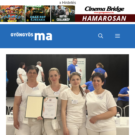
Megszakítás
Kilépés a tartalomba
x Hirdetés
MENÜ