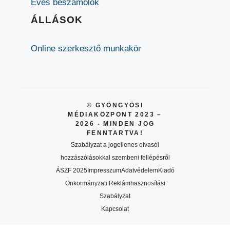
Éves beszámolók
ÁLLÁSOK
Online szerkesztő munkakör
© GYÖNGYÖSI
MÉDIAKÖZPONT 2023 –
2026 - MINDEN JOG
FENNTARTVA!
Szabályzat a jogellenes olvasói
hozzászólásokkal szembeni fellépésről
ÁSZF 2025
Impresszum
Adatvédelem
Kiadó
Önkormányzati Reklámhasznosítási
Szabályzat
Kapcsolat