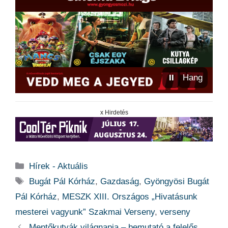
⏸
Hang
x Hirdetés
Kategória
Hírek - Aktuális
Címkék
Bugát Pál Kórház
,
Gazdaság
,
Gyöngyösi Bugát
Pál Kórház
,
MESZK XIII. Országos „Hivatásunk
mesterei vagyunk” Szakmai Verseny
,
verseny
Mentőkutyák világnapja – bemutató a felelős