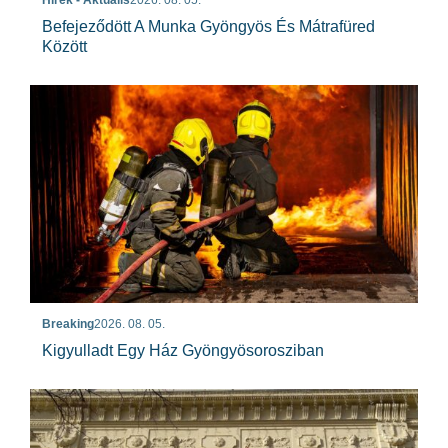
Befejeződött A Munka Gyöngyös És Mátrafüred
Között
Breaking
2026. 08. 05.
Kigyulladt Egy Ház Gyöngyösorosziban