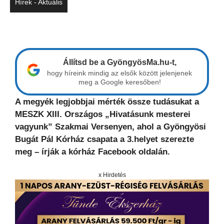
Hírek - Aktuális
Állítsd be a GyöngyösMa.hu-t,
hogy híreink mindig az elsők között jelenjenek
meg a Google keresőben!
A megyék legjobbjai mérték össze tudásukat a
MESZK XIII. Országos „Hivatásunk mesterei
vagyunk” Szakmai Versenyen, ahol a Gyöngyösi
Bugát Pál Kórház csapata a 3.helyet szerezte
meg – írják a kórház Facebook oldalán.
x Hirdetés