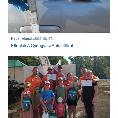
Hírek - Aktuális
2026. 08. 07.
Elfogták A Gyöngyösi Autófeltörőt