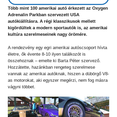
Több mint 100 amerikai autó érkezett az Oxygen
Adrenalin Parkban szervezett USA
autókiállításra. A régi klasszikusok mellett
kigördültek a modern sportautók is, az amerikai
kultúra szerelmeseinek nagy örömére.
A rendezvény egy egri amerikai autóscsoport hívta
életre, ők évente 8-10 ilyen találkozót is
összehoznak – emelte ki Barta Péter szervező.
Hozzátette, hazánkban rengeteg szerelmese
vannak az amerikai autóknak, hiszen a dübörgő V8-
as motorokat, aki egyszer megérzi, nem fog másra
vágyni többet.