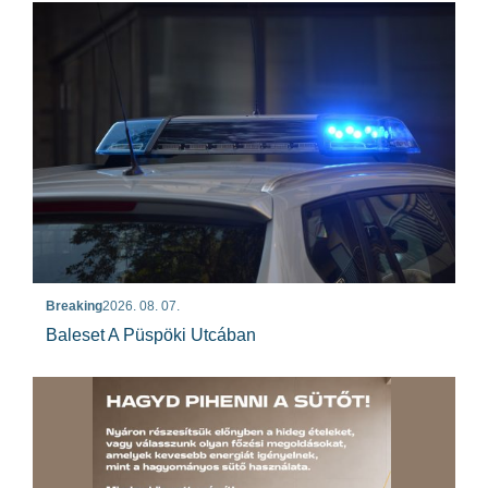
Breaking
2026. 08. 07.
Baleset A Püspöki Utcában