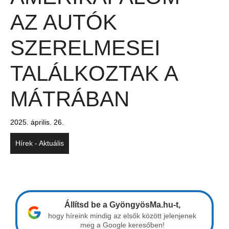
AZ AUTÓK
SZERELMESEI
TALÁLKOZTAK A
MÁTRÁBAN
2025. április. 26.
Hírek - Aktuális
Állítsd be a GyöngyösMa.hu-t,
hogy híreink mindig az elsők között jelenjenek
meg a Google keresőben!