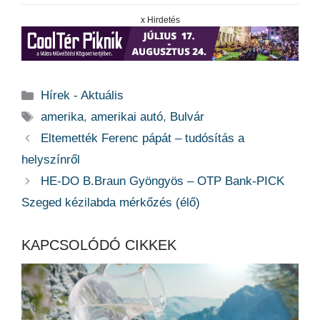
x Hirdetés
Kategória
Hírek - Aktuális
Címkék
amerika
,
amerikai autó
,
Bulvár
Eltemették Ferenc pápát – tudósítás a
helyszínről
HE-DO B.Braun Gyöngyös – OTP Bank-PICK
Szeged kézilabda mérkőzés (élő)
KAPCSOLÓDÓ CIKKEK