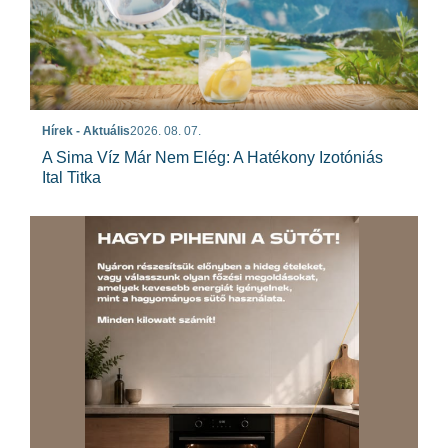
Hírek - Aktuális
2026. 08. 07.
A Sima Víz Már Nem Elég: A Hatékony Izotóniás
Ital Titka