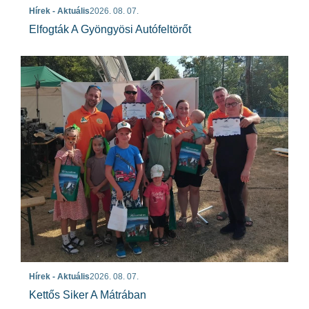
Hírek - Aktuális
2026. 08. 07.
Elfogták A Gyöngyösi Autófeltörőt
Hírek - Aktuális
2026. 08. 07.
Kettős Siker A Mátrában