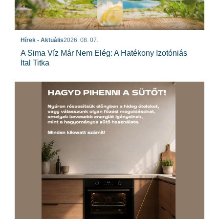
Hírek - Aktuális
2026. 08. 07.
A Sima Víz Már Nem Elég: A Hatékony Izotóniás
Ital Titka