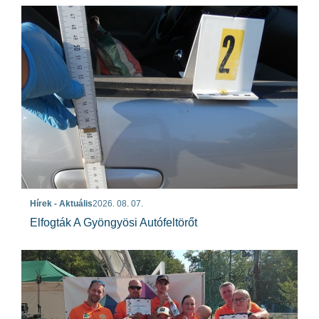
Hírek - Aktuális
2026. 08. 07.
Elfogták A Gyöngyösi Autófeltörőt