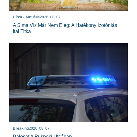
Hírek - Aktuális
2026. 08. 07.
A Sima Víz Már Nem Elég: A Hatékony Izotóniás
Ital Titka
Breaking
2026. 08. 07.
Baleset A Püspöki Utcában