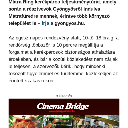
Mátra Ring kerékpáros teljesítménytúrát, amely
során a résztvevők Gyöngyösről indulva
Mátrafüredre mennek, érintve több környező
települést is –
írja
a gyongyos.hu.
Az egész napos rendezvény alatt, 10-től 18 óráig, a
rendőrség többször is 10 percre megállítja a
forgalmat a kerékpárosok biztonságos áthaladása
érdekében, és bár a közúti közlekedést nem zárják
le teljesen, a szervezők kérik, hogy mindenki
fokozott figyelemmel és türelemmel közlekedjen az
érintett szakaszokon.
x Hirdetés