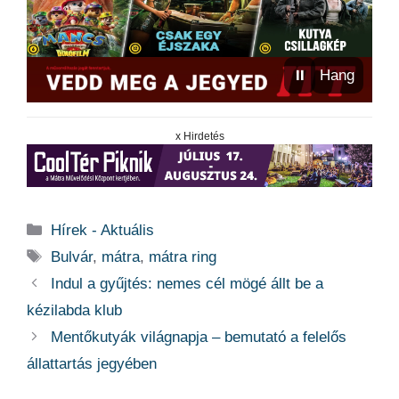
⏸
Hang
x Hirdetés
Kategória
Hírek - Aktuális
Címkék
Bulvár
,
mátra
,
mátra ring
Indul a gyűjtés: nemes cél mögé állt be a
kézilabda klub
Mentőkutyák világnapja – bemutató a felelős
állattartás jegyében