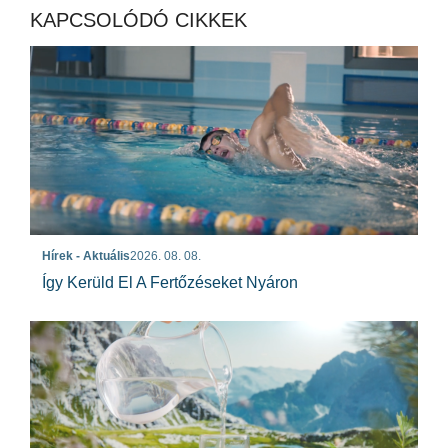
KAPCSOLÓDÓ CIKKEK
Hírek - Aktuális
2026. 08. 08.
Így Kerüld El A Fertőzéseket Nyáron