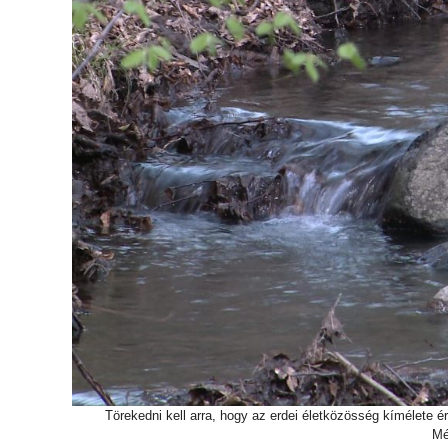
Törekedni kell arra, hogy az erdei életközösség kímélete 
Mé