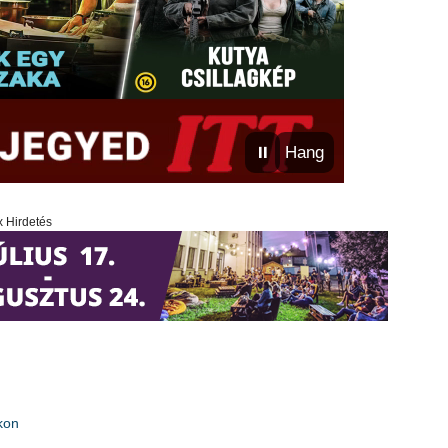
⏸
Hang
x Hirdetés
kon