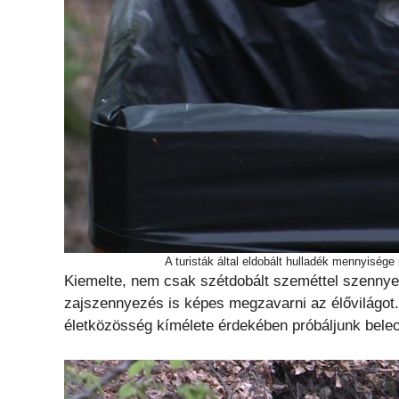
A turisták által eldobált hulladék mennyisé
Kiemelte, nem csak szétdobált szeméttel szennye
zajszennyezés is képes megzavarni az élővilágot. 
életközösség kímélete érdekében próbáljunk bele