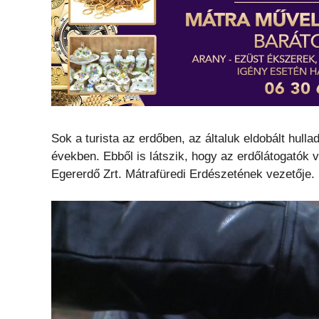
Sok a turista az erdőben, az általuk eldobált hul
években. Ebből is látszik, hogy az erdőlátogatók
Egererdő Zrt. Mátrafüredi Erdészetének vezetője.