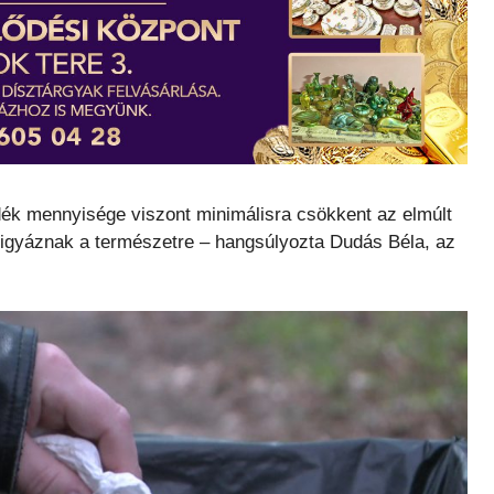
ladék mennyisége viszont minimálisra csökkent az elmúlt
 vigyáznak a természetre – hangsúlyozta Dudás Béla, az