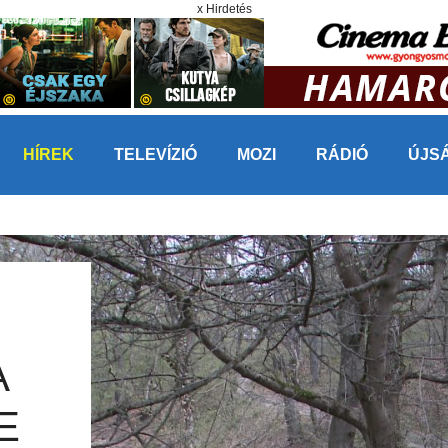
x Hirdetés
HÍREK
TELEVÍZIÓ
MOZI
RÁDIÓ
ÚJS
A
E