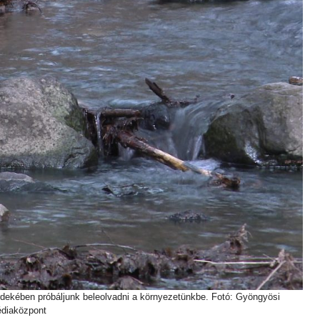
érdekében próbáljunk beleolvadni a környezetünkbe. Fotó: Gyöngyösi
diaközpont