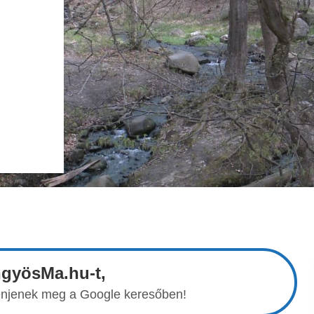
ngyösMa.hu-t,
elenjenek meg a Google keresőben!