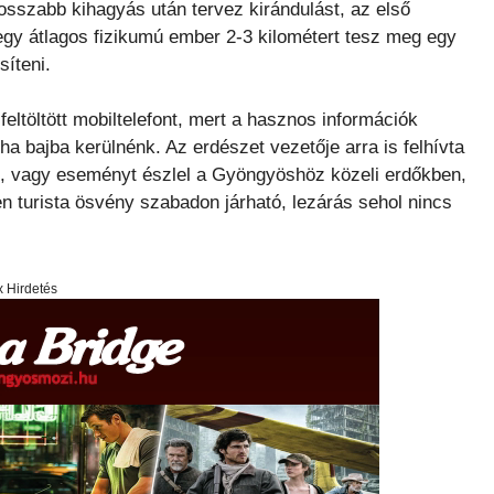
hosszabb kihagyás után tervez kirándulást, az első
egy átlagos fizikumú ember 2-3 kilométert tesz meg egy
síteni.
eltöltött mobiltelefont, mert a hasznos információk
ha bajba kerülnénk. Az erdészet vezetője arra is felhívta
ot, vagy eseményt észlel a Gyöngyöshöz közeli erdőkben,
en turista ösvény szabadon járható, lezárás sehol nincs
x Hirdetés