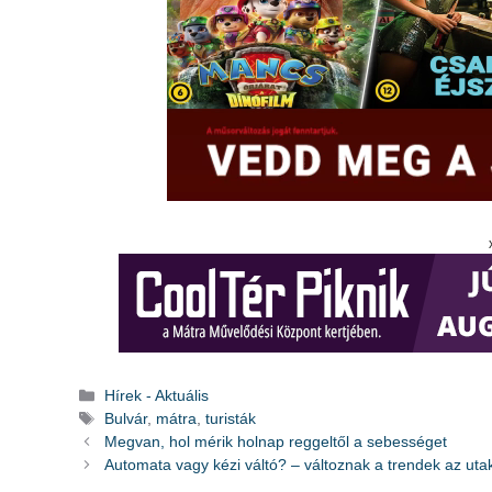
Kategória
Hírek - Aktuális
Címkék
Bulvár
,
mátra
,
turisták
Megvan, hol mérik holnap reggeltől a sebességet
Automata vagy kézi váltó? – változnak a trendek az uta