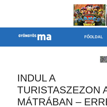
Megszakítás
Kilépés a tartalomba
FŐOLDAL
INDUL A
TURISTASZEZON 
MÁTRÁBAN – ERR