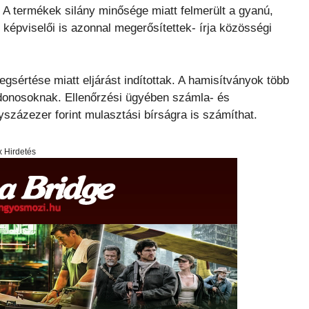
k. A termékek silány minősége miatt felmerült a gyanú,
képviselői is azonnal megerősítettek- írja közösségi
egsértése miatt eljárást indítottak. A hamisítványok több
lajdonosoknak. Ellenőrzési ügyében számla- és
százezer forint mulasztási bírságra is számíthat.
x Hirdetés