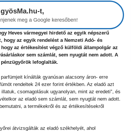
ngyösMa.hu-t,
elenjenek meg a Google keresőben!
 egy Heves vármegyei hirdető az egyik népszerű
, hogy az egyik rendelést a Nemzeti Adó- és
 hogy az értékesítést végző külföldi állampolgár az
avásárláskor sem számlát, sem nyugtát nem adott. A
 pénzügyőrök lefoglalták.
parfümjeit kínálták gyanúsan alacsony áron- erre
ümöt rendeltek 24 ezer forint értékben. Az eladó azt
 illatuk, csomagolásuk ugyanolyan, mint az eredeti”, és
vételkor az eladó sem számlát, sem nyugtát nem adott.
bemutatni, a termékekről és az értékesítésekről
rei átvizsgálták az eladó székhelyét, ahol