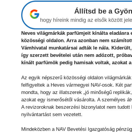
Állítsd be a Gyö
hogy híreink mindig az elsők között j
Neves világmárkák parfümjeit kínálta eladásra
közösségi oldalon. Arra azonban nem számított
Vámhivatal munkatársai adták le nála. Kiderült,
így szerzett bevételei után nem adózott, prób
kínált parfümök pedig hamisak voltak, azokat a
Az egyik népszerű közösségi oldalon világmárkák 
felfigyeltek a Heves vármegyei NAV-osok. Két parf
mondta, hogy az illatszerek „jó minőségű replikák,
azokat egy ismerősétől vásárolta. A személyes át
A revizoroknak beszerzési bizonylatot nem tudott 
nyilvántartást sem vezetett.
Mindeközben a NAV Bevetési Igazgatóság pénzügyő