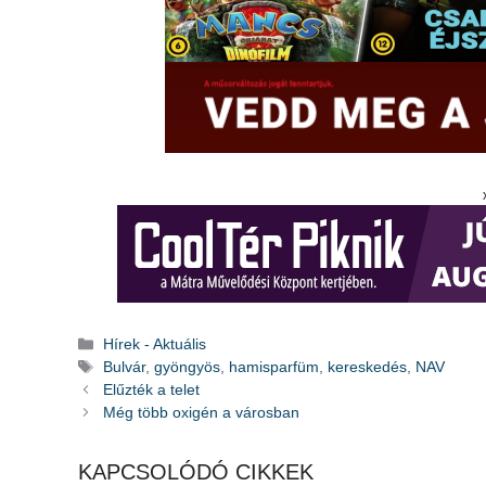
Kategória
Hírek - Aktuális
Címkék
Bulvár
,
gyöngyös
,
hamisparfüm
,
kereskedés
,
NAV
Elűzték a telet
Még több oxigén a városban
KAPCSOLÓDÓ CIKKEK