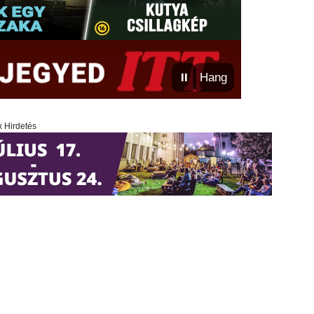
⏸
Hang
x Hirdetés