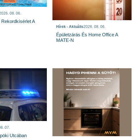
2026. 08. 06.
s Rekordkísérlet A
Hírek - Aktuális
2026. 08. 06.
Épületzárás És Home Office A
MATE-N
8. 07.
spöki Utcában