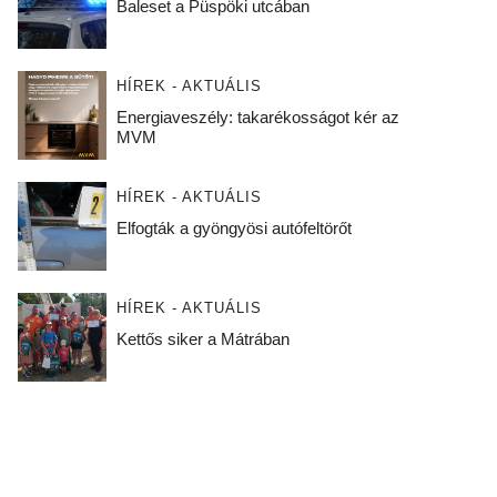
Baleset a Püspöki utcában
HÍREK - AKTUÁLIS
Energiaveszély: takarékosságot kér az
MVM
HÍREK - AKTUÁLIS
Elfogták a gyöngyösi autófeltörőt
HÍREK - AKTUÁLIS
Kettős siker a Mátrában