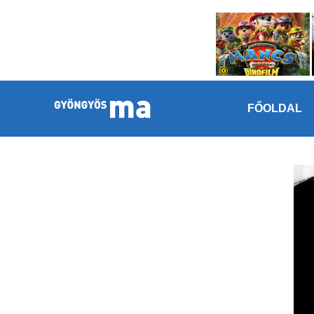
Megszakítás
Kilépés a tartalomba
FŐOLDAL