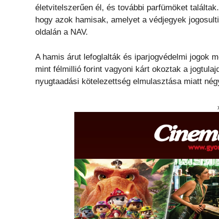
életvitelszerűen él, és további parfümöket találta
hogy azok hamisak, amelyet a védjegyek jogosulti 
oldalán a NAV.
A hamis árut lefoglalták és iparjogvédelmi jogok m
mint félmillió forint vagyoni kárt okoztak a jogtu
nyugtaadási kötelezettség elmulasztása miatt négy