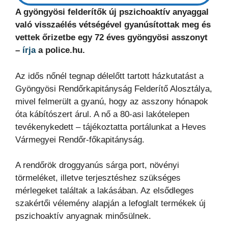
A gyöngyösi felderítők új pszichoaktív anyaggal
való visszaélés vétségével gyanúsítottak meg és
vettek őrizetbe egy 72 éves gyöngyösi asszonyt
–
írja
a police.hu.
Az idős nőnél tegnap délelőtt tartott házkutatást a
Gyöngyösi Rendőrkapitányság Felderítő Alosztálya,
mivel felmerült a gyanú, hogy az asszony hónapok
óta kábítószert árul. A nő a 80-asi lakótelepen
tevékenykedett – tájékoztatta portálunkat a Heves
Vármegyei Rendőr-főkapitányság.
A rendőrök droggyanús sárga port, növényi
törmeléket, illetve terjesztéshez szükséges
mérlegeket találtak a lakásában. Az elsődleges
szakértői vélemény alapján a lefoglalt termékek új
pszichoaktív anyagnak minősülnek.