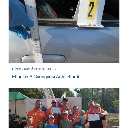
Hírek - Aktuális
2026. 08. 07.
Elfogták A Gyöngyösi Autófeltörőt