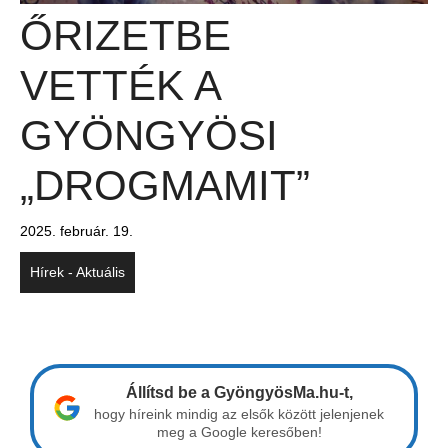
ŐRIZETBE
VETTÉK A
GYÖNGYÖSI
„DROGMAMIT”
2025. február. 19.
Hírek - Aktuális
Állítsd be a GyöngyösMa.hu-t,
hogy híreink mindig az elsők között jelenjenek
meg a Google keresőben!