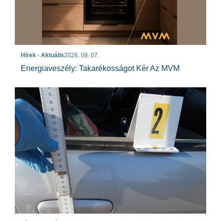
Hírek - Aktuális
2026. 08. 07.
Energiaveszély: Takarékosságot Kér Az MVM