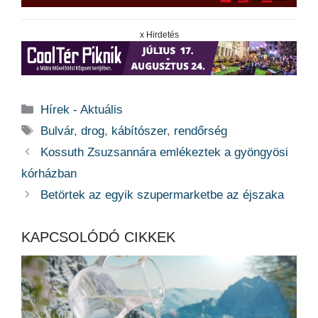
x Hirdetés
Kategória
Hírek - Aktuális
Címkék
Bulvár
,
drog
,
kábítószer
,
rendőrség
Kossuth Zsuzsannára emlékeztek a gyöngyösi
kórházban
Betörtek az egyik szupermarketbe az éjszaka
KAPCSOLÓDÓ CIKKEK