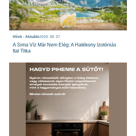
Hírek - Aktuális
2026. 08. 07.
A Sima Víz Már Nem Elég: A Hatékony Izotóniás
Ital Titka