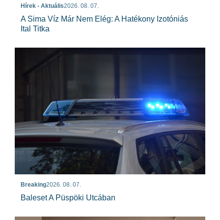
Hírek - Aktuális
2026. 08. 07.
A Sima Víz Már Nem Elég: A Hatékony Izotóniás
Ital Titka
Breaking
2026. 08. 07.
Baleset A Püspöki Utcában