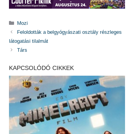
Kategória
Mozi
Feloldották a belgyógyászati osztály részleges
látogatási tilalmát
Társ
KAPCSOLÓDÓ CIKKEK