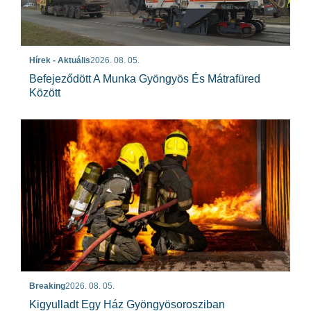
Hírek - Aktuális
2026. 08. 05.
Befejeződött A Munka Gyöngyös És Mátrafüred
Között
Breaking
2026. 08. 05.
Kigyulladt Egy Ház Gyöngyösorosziban