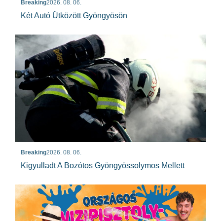
Breaking
2026. 08. 06.
Két Autó Ütközött Gyöngyösön
Breaking
2026. 08. 06.
Kigyulladt A Bozótos Gyöngyössolymos Mellett