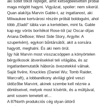
aki sötét titkot rejteget, amit kétségbeesetten próbál
maga mögött hagyni. Vigyázat, spoiler: nem sikerül.
Quan alakítja Marvin Gable-t, az ingatlanost, aki
Milwaukee kertvárosi részén próbál boldogulni, ahol
több „Eladó” tábla van a kertekben, mint fa. Gable
kap egy vörös borítékot Rose-tól (az Oscar-díjas
Ariana DeBose; West Side Story, Argylle: A
szuperkém), egykori bűntársától, akit a sorsára
hagyott, meghalni. És aki nem örül.
Így hát Marvin most visszacsöppen a könyörtelen
bérgyilkosok átverésekkel teli világába, és az
ingatlanbemutatók háborús övezetekké válnak.
Saját fivére, Knuckles (Daniel Wu; Tomb Raider,
Warcraft), a lobbanékony alvilági góré veszi
üldözőbe Marvint, akinek szembe kell néznie a
döntéseivel, melyek most kísértik, és a múltjával,
amit sosem temetett el…
A 87North produkciós cég olyan úttörő