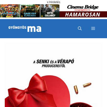
Megszakítás
Kilépés a tartalomba
x Hirdetés
MENÜ