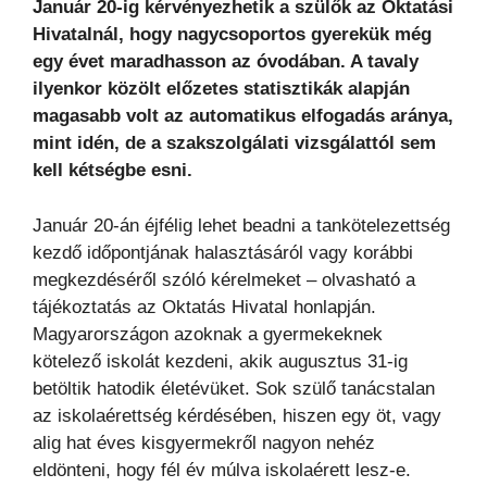
Január 20-ig kérvényezhetik a szülők az Oktatási
Hivatalnál, hogy nagycsoportos gyerekük még
egy évet maradhasson az óvodában. A tavaly
ilyenkor közölt előzetes statisztikák alapján
magasabb volt az automatikus elfogadás aránya,
mint idén, de a szakszolgálati vizsgálattól sem
kell kétségbe esni.
Január 20-án éjfélig lehet beadni a tankötelezettség
kezdő időpontjának halasztásáról vagy korábbi
megkezdéséről szóló kérelmeket – olvasható a
tájékoztatás az Oktatás Hivatal honlapján.
Magyarországon azoknak a gyermekeknek
kötelező iskolát kezdeni, akik augusztus 31-ig
betöltik hatodik életévüket. Sok szülő tanácstalan
az iskolaérettség kérdésében, hiszen egy öt, vagy
alig hat éves kisgyermekről nagyon nehéz
eldönteni, hogy fél év múlva iskolaérett lesz-e.