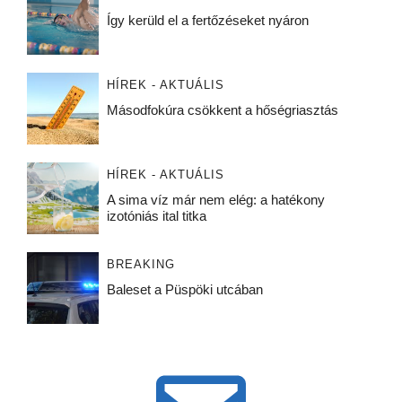
Így kerüld el a fertőzéseket nyáron
HÍREK - AKTUÁLIS
Másodfokúra csökkent a hőségriasztás
HÍREK - AKTUÁLIS
A sima víz már nem elég: a hatékony
izotóniás ital titka
BREAKING
Baleset a Püspöki utcában