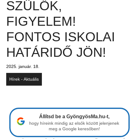
SZÜLŐK,
FIGYELEM!
FONTOS ISKOLAI
HATÁRIDŐ JÖN!
2025. január. 18.
Hírek - Aktuális
Állítsd be a GyöngyösMa.hu-t,
hogy híreink mindig az elsők között jelenjenek
meg a Google keresőben!