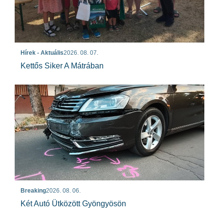
Hírek - Aktuális
2026. 08. 07.
Kettős Siker A Mátrában
Breaking
2026. 08. 06.
Két Autó Ütközött Gyöngyösön