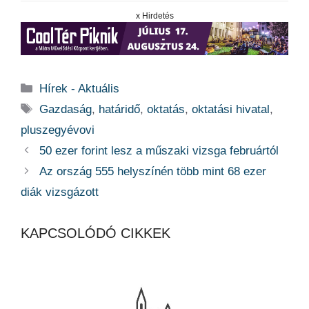
x Hirdetés
Kategória
Hírek - Aktuális
Címkék
Gazdaság
,
határidő
,
oktatás
,
oktatási hivatal
,
pluszegyévovi
50 ezer forint lesz a műszaki vizsga februártól
Az ország 555 helyszínén több mint 68 ezer
diák vizsgázott
KAPCSOLÓDÓ CIKKEK