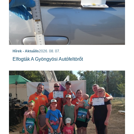
Hírek - Aktuális
2026. 08. 07.
Elfogták A Gyöngyösi Autófeltörőt