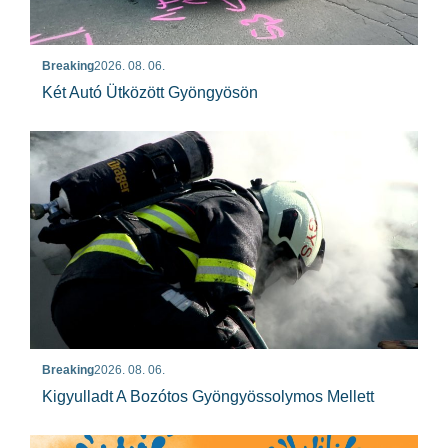
Breaking
2026. 08. 06.
Két Autó Ütközött Gyöngyösön
Breaking
2026. 08. 06.
Kigyulladt A Bozótos Gyöngyössolymos Mellett