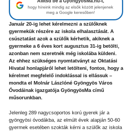
Állítsd be a GyöngyösMa.hu-t,
hogy híreink mindig az elsők között jelenjenek
meg a Google keresőben!
Január 20-ig lehet kérelmezni a szülőknek
gyermekük részére az iskola elhalasztását. A
csúsztatást azok a szülők kérhetik, akiknek a
gyermeke a 6 éves kort augusztus 31-ig betölti,
azonban nem szeretnék még iskolába küldeni.
Az ehhez szükséges nyomtatványt az Oktatási
Hivatal honlapjáról lehet letölteni, fontos, hogy a
kérelmet megfelelő indoklással is ellássuk –
mondta el Molnár Lászlóné Gyöngyös Város
Óvodáinak igazgatója GyöngyösMa című
műsorunkban.
Jelenleg 289 nagycsoportos korú gyerek jár a
gyöngyösi óvodákba, az elmúlt évek alapján 50-60
gyermek esetében szokták kérni a szülők az iskola