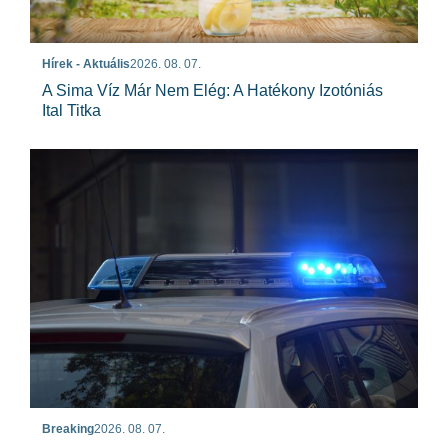
Hírek - Aktuális
2026. 08. 07.
A Sima Víz Már Nem Elég: A Hatékony Izotóniás
Ital Titka
Breaking
2026. 08. 07.