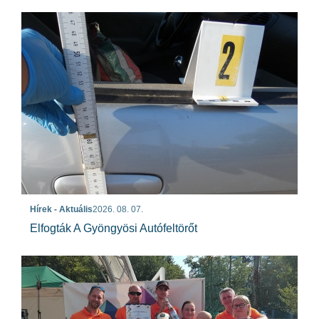
Hírek - Aktuális
2026. 08. 07.
Elfogták A Gyöngyösi Autófeltörőt