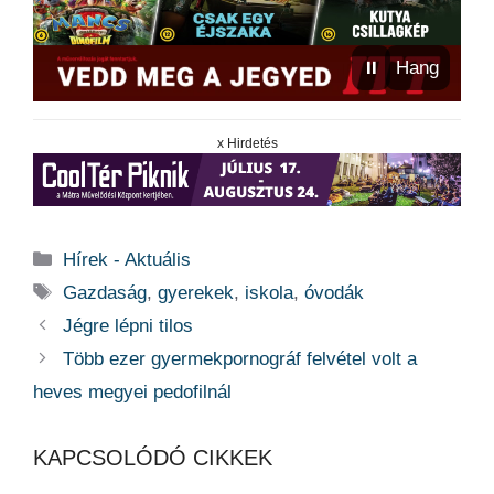
⏸
Hang
x Hirdetés
Kategória
Hírek - Aktuális
Címkék
Gazdaság
,
gyerekek
,
iskola
,
óvodák
Jégre lépni tilos
Több ezer gyermekpornográf felvétel volt a
heves megyei pedofilnál
KAPCSOLÓDÓ CIKKEK