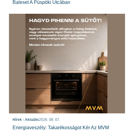
Baleset A Püspöki Utcában
Hírek - Aktuális
2026. 08. 07.
Energiaveszély: Takarékosságot Kér Az MVM