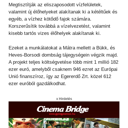
Megtisztítják az eliszaposodott vízfelületek,
valamint új élőhelyeket alakítanak ki a kétéltűek és
egyéb, a vízhez kötődő fajok számára.
Korszerűsítik továbbá a vízelvezetést, valamint
kisebb tartós vizes élőhelyek alakítanak ki.
Ezeket a munkálatokat a Mátra mellett a Bükk, és
Heves-Borsodi dombság tájegységein végzik majd.
A projekt teljes költségvetése több mint 1 millió 182
ezer euró, amelyből csaknem 946 ezret az Európai
Unió finanszíroz, így az Egererdő Zrt. közel 612
ezer euróból gazdálkodhat.
x Hirdetés