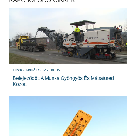
Hírek - Aktuális
2026. 08. 05.
Befejeződött A Munka Gyöngyös És Mátrafüred
Között