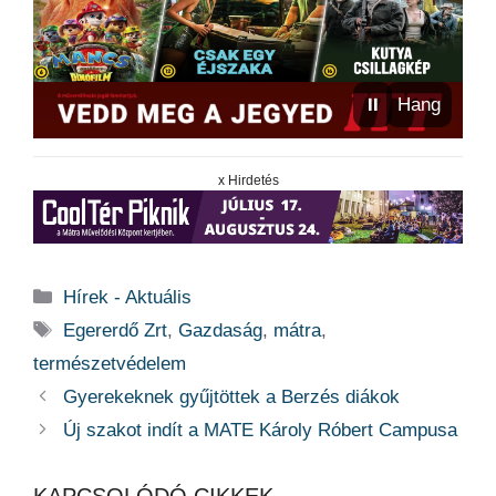
⏸
Hang
x Hirdetés
Kategória
Hírek - Aktuális
Címkék
Egererdő Zrt
,
Gazdaság
,
mátra
,
természetvédelem
Gyerekeknek gyűjtöttek a Berzés diákok
Új szakot indít a MATE Károly Róbert Campusa
KAPCSOLÓDÓ CIKKEK