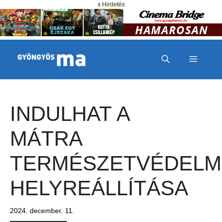
Megszakítás
Kilépés a tartalomba
x Hirdetés
MENÜ
INDULHAT A
MÁTRA
TERMÉSZETVÉDELM
HELYREÁLLÍTÁSA
2024. december. 11.