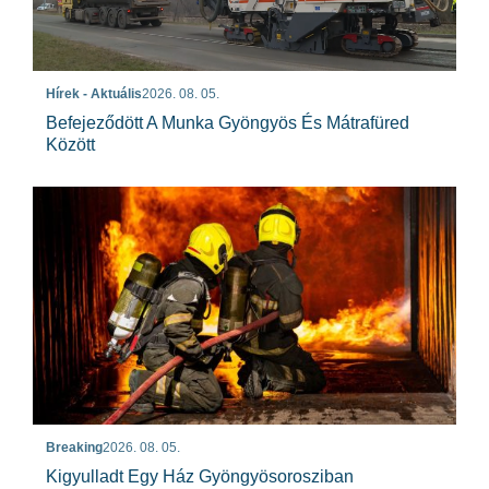
Hírek - Aktuális
2026. 08. 05.
Befejeződött A Munka Gyöngyös És Mátrafüred
Között
Breaking
2026. 08. 05.
Kigyulladt Egy Ház Gyöngyösorosziban