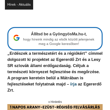
Hírek - Aktuális
Állítsd be a GyöngyösMa.hu-t,
hogy híreink mindig az elsők között jelenjenek
meg a Google keresőben!
„Erdészek a természetért és a régiókért” címmel
dolgozott ki projektet az Egererdő Zrt és a Lesy
SR szlovák állami erdőgazdaság. Céljuk a
természeti környezet fejlesztése és megőrzése.
A program keretein belül a Mátrában is
fejlesztéseket folytatnak majd –
írja
az Egererdő
Zrt.
x Hirdetés