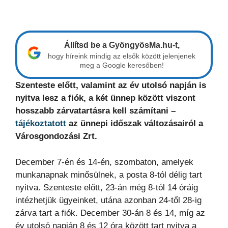
Állítsd be a GyöngyösMa.hu-t,
hogy híreink mindig az elsők között jelenjenek
meg a Google keresőben!
Szenteste előtt, valamint az év utolsó napján is
nyitva lesz a fiók, a két ünnep között viszont
hosszabb zárvatartásra kell számítani –
tájékoztatott
az ünnepi időszak változásairól a
Városgondozási Zrt.
December 7-én és 14-én, szombaton, amelyek
munkanapnak minősülnek, a posta 8-tól délig tart
nyitva. Szenteste előtt, 23-án még 8-tól 14 óráig
intézhetjük ügyeinket, utána azonban 24-től 28-ig
zárva tart a fiók. December 30-án 8 és 14, míg az
év utolsó napján 8 és 12 óra között tart nyitva a