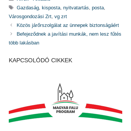
Címkék
Gazdaság
,
kisposta
,
nyitvatartás
,
posta
,
Városgondozási Zrt
,
vg zrt
Közös járőrszolgálat az ünnepek biztonságáért
Befejeződnek a javítási munkák, nem lesz fűtés
több lakásban
KAPCSOLÓDÓ CIKKEK