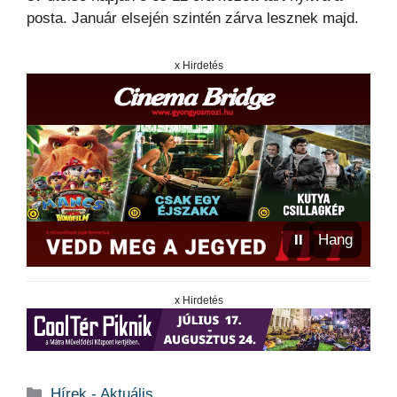
posta. Január elsején szintén zárva lesznek majd.
x Hirdetés
⏸
Hang
x Hirdetés
Kategória
Hírek - Aktuális