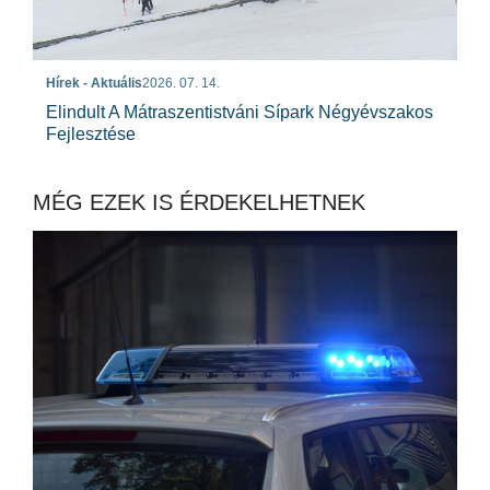
Hírek - Aktuális
2026. 07. 14.
Elindult A Mátraszentistváni Sípark Négyévszakos
Fejlesztése
MÉG EZEK IS ÉRDEKELHETNEK