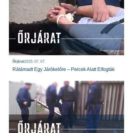
Őrjárat
2025. 07. 07.
Rátámadt Egy Járókelőre – Percek Alatt Elfogták