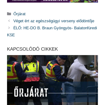
Kategória
Őrjárat
Véget ért az egészségügyi verseny elődöntője
ÉLŐ: HE-DO B. Braun Gyöngyös- Balatonfüredi
KSE
KAPCSOLÓDÓ CIKKEK