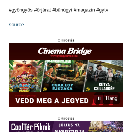
#gyöngyös #őrjárat #bűnügyi #magazin #gytv
source
x Hirdetés
⏸
Hang
x Hirdetés