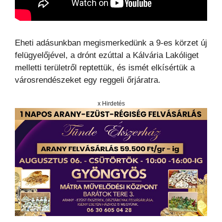
Eheti adásunkban megismerkedünk a 9-es körzet új
felügyelőjével, a drónt ezúttal a Kálvária Lakóliget
melletti területről reptettük, és ismét elkísértük a
városrendészeket egy reggeli őrjáratra.
x Hirdetés