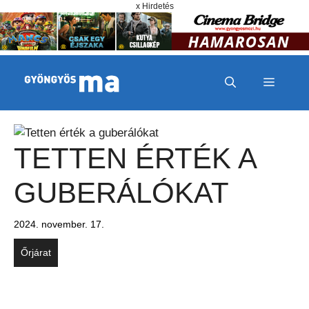
Megszakítás
Kilépés a tartalomba
x Hirdetés
MENÜ
TETTEN ÉRTÉK A
GUBERÁLÓKAT
2024. november. 17.
Őrjárat