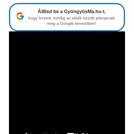
Állítsd be a GyöngyösMa.hu-t,
hogy híreink mindig az elsők között jelenjenek
meg a Google keresőben!