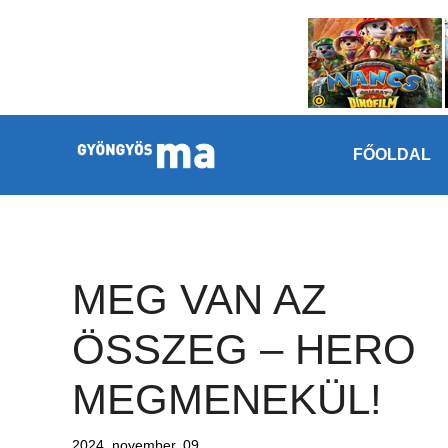
Megszakítás
Kilépés a tartalomba
FŐOLDAL
MEG VAN AZ
ÖSSZEG – HERO
MEGMENEKÜL!
2024. november. 09.