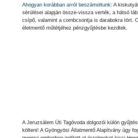
Ahogyan korábban arról beszámoltunk:
A kiskutyá
sérülései alapján össze-vissza verték, a hátsó lába
csípő, valamint a combcsontja is darabokra tört. 
életmentő műtétjéhez pénzgyűjtésbe kezdtek.
A Jeruzsálem Úti Tagóvoda dolgozói külön gyűjtést
költeni! A Gyöngyösi Állatmentő Alapítvány úgy f
mennyi emberben indított el érzelmeket kicsi Hero