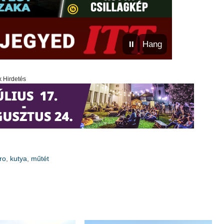
⏸
Hang
x Hirdetés
ro
,
kutya
,
műtét