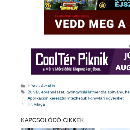
Kategória
Hírek - Aktuális
Címkék
Bulvár
,
ebrendészet
,
gyöngyösiállatmentőalapítvány
,
he
Applikáción keresztül intézhetjük könyvtári ügyeinket
Hit Világa
KAPCSOLÓDÓ CIKKEK