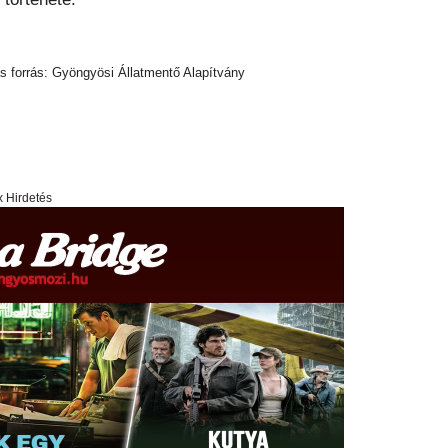
tás forrás: Gyöngyösi Állatmentő Alapítvány
x Hirdetés