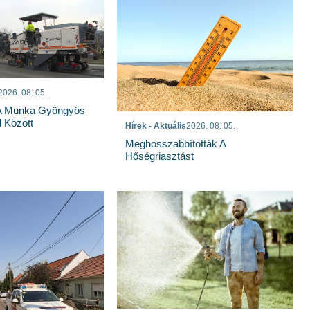
2026. 08. 05.
 A Munka Gyöngyös
 Között
Hírek - Aktuális
2026. 08. 05.
Meghosszabbították A
Hőségriasztást