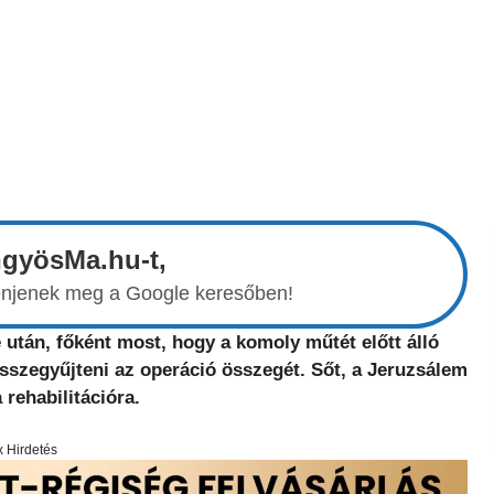
ngyösMa.hu-t,
elenjenek meg a Google keresőben!
után, főként most, hogy a komoly műtét előtt álló
összegyűjteni az operáció összegét. Sőt, a Jeruzsálem
 rehabilitációra.
x Hirdetés