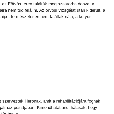
t az Eötvös téren találták meg szatyorba dobva, a
ira nem tud felállni. Az orvosi vizsgálat után kiderült, a
Chipet természetesen nem találtak nála, a kutyus
 szerveztek Heronak, amit a rehabilitációjára fognak
ogalmaz posztjában: Kimondhatatlanul hálásak, hogy
 története.