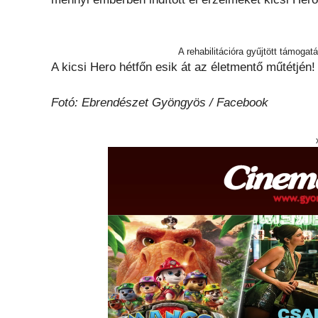
A rehabilitációra gyűjtött támoga
A kicsi Hero hétfőn esik át az életmentő műtétjén!
Fotó: Ebrendészet Gyöngyös / Facebook