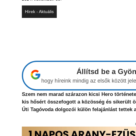
Hírek - Aktuális
Állítsd be a Gyö
hogy híreink mindig az elsők között j
Szem nem marad szárazon kicsi Hero története 
kis hősért összefogott a közösség és sikerült 
Úti Tagóvoda dolgozói külön felajánlást tettek a