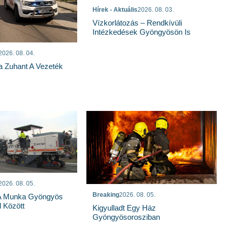
Hírek - Aktuális
2026. 08. 03.
Vízkorlátozás – Rendkívüli
Intézkedések Gyöngyösön Is
2026. 08. 04.
a Zuhant A Vezeték
2026. 08. 05.
Breaking
2026. 08. 05.
 A Munka Gyöngyös
 Között
Kigyulladt Egy Ház
Gyöngyösorosziban