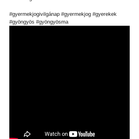
#gyermekjogivilgánap #gyermekjog #gyerekek
#gyöngyös #gyöngyösma