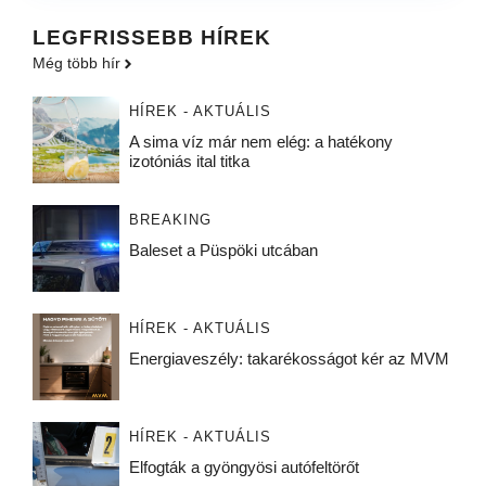
LEGFRISSEBB HÍREK
Még több hír
HÍREK - AKTUÁLIS
A sima víz már nem elég: a hatékony
izotóniás ital titka
BREAKING
Baleset a Püspöki utcában
HÍREK - AKTUÁLIS
Energiaveszély: takarékosságot kér az MVM
HÍREK - AKTUÁLIS
Elfogták a gyöngyösi autófeltörőt