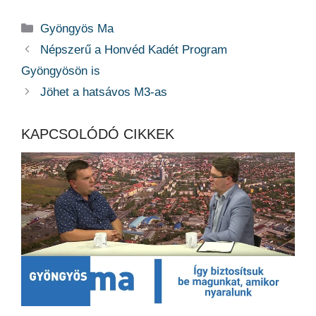
Kategória
Gyöngyös Ma
Népszerű a Honvéd Kadét Program
Gyöngyösön is
Jöhet a hatsávos M3-as
KAPCSOLÓDÓ CIKKEK