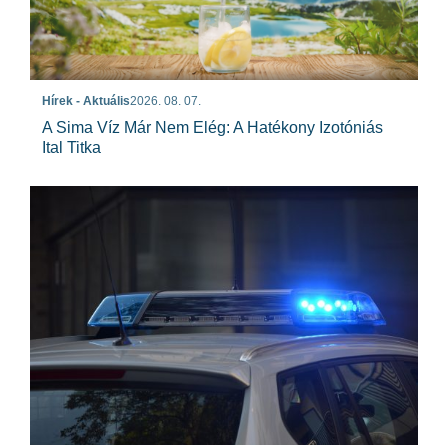
Hírek - Aktuális
2026. 08. 07.
A Sima Víz Már Nem Elég: A Hatékony Izotóniás
Ital Titka