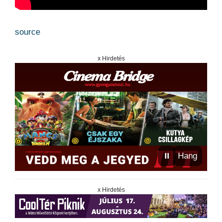
source
x Hirdetés
⏸
Hang
x Hirdetés