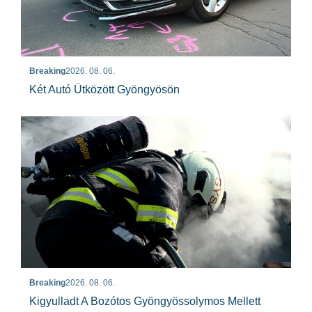
Breaking
2026. 08. 06.
Két Autó Ütközött Gyöngyösön
Breaking
2026. 08. 06.
Kigyulladt A Bozótos Gyöngyössolymos Mellett