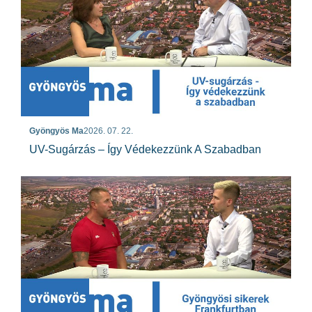
Gyöngyös Ma
2026. 07. 22.
UV-Sugárzás – Így Védekezzünk A Szabadban