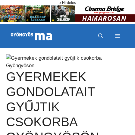
Megszakítás
Kilépés a tartalomba
x Hirdetés
MENÜ
GYERMEKEK
GONDOLATAIT
GYŰJTIK
CSOKORBA