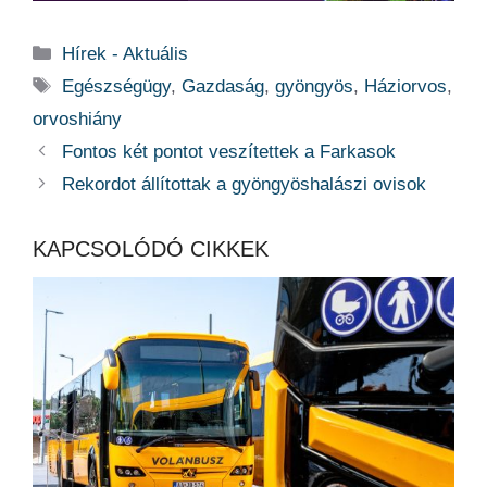
Kategória
Hírek - Aktuális
Címkék
Egészségügy
,
Gazdaság
,
gyöngyös
,
Háziorvos
,
orvoshiány
Fontos két pontot veszítettek a Farkasok
Rekordot állítottak a gyöngyöshalászi ovisok
KAPCSOLÓDÓ CIKKEK