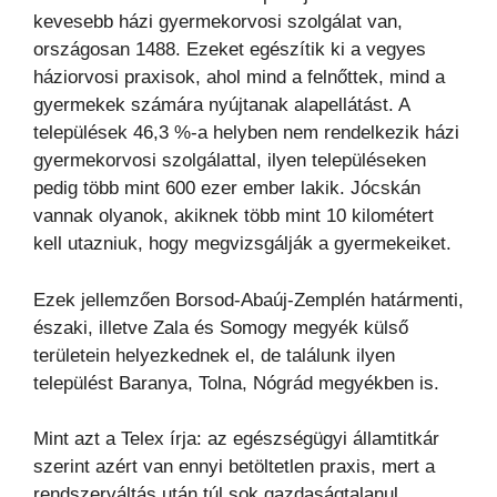
kevesebb házi gyermekorvosi szolgálat van,
országosan 1488. Ezeket egészítik ki a vegyes
háziorvosi praxisok, ahol mind a felnőttek, mind a
gyermekek számára nyújtanak alapellátást. A
települések 46,3 %-a helyben nem rendelkezik házi
gyermekorvosi szolgálattal, ilyen településeken
pedig több mint 600 ezer ember lakik. Jócskán
vannak olyanok, akiknek több mint 10 kilométert
kell utazniuk, hogy megvizsgálják a gyermekeiket.
Ezek jellemzően Borsod-Abaúj-Zemplén határmenti,
északi, illetve Zala és Somogy megyék külső
területein helyezkednek el, de találunk ilyen
települést Baranya, Tolna, Nógrád megyékben is.
Mint azt a Telex írja: az egészségügyi államtitkár
szerint azért van ennyi betöltetlen praxis, mert a
rendszerváltás után túl sok gazdaságtalanul