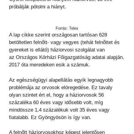
próbálják pótolni a hiányt.
Forrás: Telex
A lap cikke szerint országosan tartósan 628
betöltetlen felnőtt- vagy vegyes (tehát felnőttet és
gyereket is ellátó) háziorvosi szolgálat van
az Országos Kórházi Főigazgatóság adatai alapján,
2017 óta meredeken esik a számuk.
Az egészségügyi alapellátás egyik legnagyobb
problémája az orvosok elöregedése. Ez tavaly
olyan szintet ért el, hogy a háziorvosok 56
százaléka 60 éves vagy idősebb volt, míg
mindössze 1,4 százalékuk volt 35 éves vagy
fiatalabb. Ez Gyöngyösön is így van.
A felnőtt háziorvosokhoz képest jelentősen