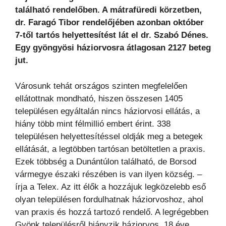
található rendelőben. A mátrafüredi körzetben,
dr. Faragó Tibor rendelőjében azonban október
7-től tartós helyettesítést lát el dr. Szabó Dénes.
Egy gyöngyösi háziorvosra átlagosan 2127 beteg
jut.
Városunk tehát országos szinten megfelelően
ellátottnak mondható, hiszen összesen 1405
településen egyáltalán nincs háziorvosi ellátás, a
hiány több mint félmillió embert érint. 338
településen helyettesítéssel oldják meg a betegek
ellátását, a legtöbben tartósan betöltetlen a praxis.
Ezek többség a Dunántúlon található, de Borsod
vármegye északi részében is van ilyen község. –
írja a Telex. Az itt élők a hozzájuk legközelebb eső
olyan településen fordulhatnak háziorvoshoz, ahol
van praxis és hozzá tartozó rendelő. A legrégebben
Gyönk településről hiányzik háziorvos, 18 éve