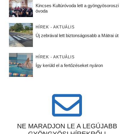
Kincses Kultúróvoda lett a gyöngyösoroszi
óvoda
HÍREK - AKTUÁLIS
Új zebrával lett biztonságosabb a Mátrai út
HÍREK - AKTUÁLIS
Így kerüld el a fertőzéseket nyáron
NE MARADJON LE A LEGÚJABB
GYÖNGYÖSI HÍREKRŐL!