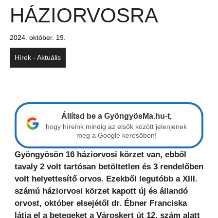
HÁZIORVOSRA
2024. október. 19.
Hírek - Aktuális
Állítsd be a GyöngyösMa.hu-t,
hogy híreink mindig az elsők között jelenjenek
meg a Google keresőben!
Gyöngyösön 16 háziorvosi körzet van, ebből
tavaly 2 volt tartósan betöltetlen és 3 rendelőben
volt helyettesítő orvos. Ezekből legutóbb a XIII.
számú háziorvosi körzet kapott új és állandó
orvost, október elsejétől dr. Ébner Franciska
látja el a betegeket a Városkert út 12. szám alatt