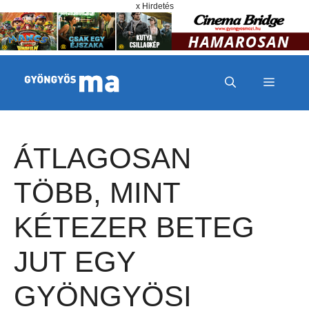
Megszakítás
Kilépés a tartalomba
x Hirdetés
MENÜ
ÁTLAGOSAN
TÖBB, MINT
KÉTEZER BETEG
JUT EGY
GYÖNGYÖSI