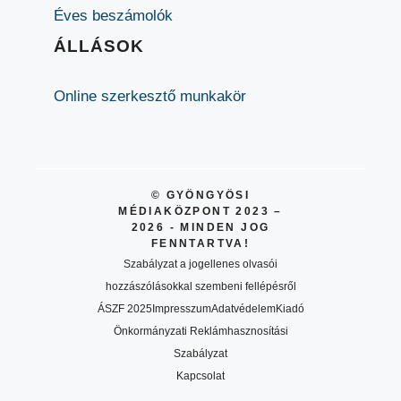
Éves beszámolók
ÁLLÁSOK
Online szerkesztő munkakör
© GYÖNGYÖSI
MÉDIAKÖZPONT 2023 –
2026 - MINDEN JOG
FENNTARTVA!
Szabályzat a jogellenes olvasói
hozzászólásokkal szembeni fellépésről
ÁSZF 2025
Impresszum
Adatvédelem
Kiadó
Önkormányzati Reklámhasznosítási
Szabályzat
Kapcsolat