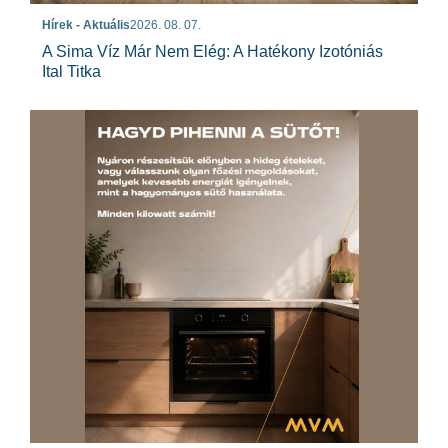
Hírek - Aktuális
2026. 08. 07.
A Sima Víz Már Nem Elég: A Hatékony Izotóniás
Ital Titka