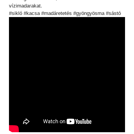
vízimadarakat.
#sikló #kacsa #madáretetés #gyöngyösma #sástó