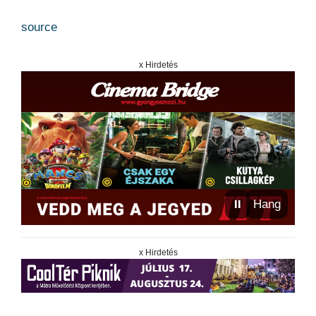
source
x Hirdetés
⏸
Hang
x Hirdetés