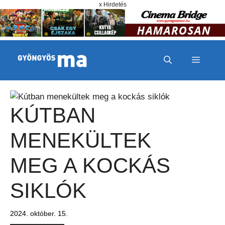
Megszakítás
Kilépés a tartalomba
x Hirdetés
MENÜ
KÚTBAN
MENEKÜLTEK
MEG A KOCKÁS
SIKLÓK
2024. október. 15.