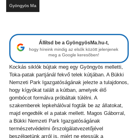
Gyöngyös Ma
Állítsd be a GyöngyösMa.hu-t,
hogy híreink mindig az elsők között jelenjenek
meg a Google keresőben!
Kockás siklók bújtak meg egy Gyöngyös melletti,
Toka-patak partjánál fekvő telek kútjában. A Bükki
Nemzeti Park Igazgatóságának jelezte a tulajdonos,
hogy kígyókat talált a kútban, amelyek élő
gombócot formálva próbáltak túlélni. A
szakemberek lepkehálóval fogták be az állatokat,
majd engedték el a patak mellett. Magos Gáborral,
a Bükki Nemzeti Park Igazgatóságának
természetvédelmi őrszolgálatvezetőjével
beszélgetünk arról is, miért ne etessük a