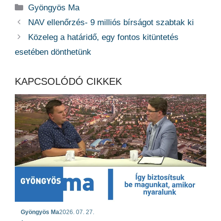
Kategória
Gyöngyös Ma
NAV ellenőrzés- 9 milliós bírságot szabtak ki
Közeleg a határidő, egy fontos kitüntetés
esetében dönthetünk
KAPCSOLÓDÓ CIKKEK
Gyöngyös Ma
2026. 07. 27.