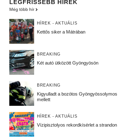
LEGFRISSEBB HÍREK
Még több hír
HÍREK - AKTUÁLIS
Kettős siker a Mátrában
BREAKING
Két autó ütközött Gyöngyösön
BREAKING
Kigyulladt a bozótos Gyöngyössolymos
mellett
HÍREK - AKTUÁLIS
Vízipisztolyos rekordkísérlet a strandon