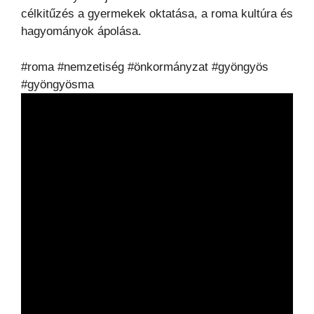
célkitűzés a gyermekek oktatása, a roma kultúra és
hagyományok ápolása.
#roma #nemzetiség #önkormányzat #gyöngyös
#gyöngyösma