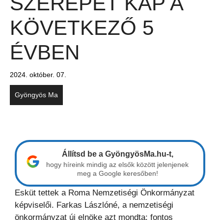
SZEREPET KAP A
KÖVETKEZŐ 5
ÉVBEN
2024. október. 07.
Gyöngyös Ma
Állítsd be a GyöngyösMa.hu-t,
hogy híreink mindig az elsők között jelenjenek
meg a Google keresőben!
Esküt tettek a Roma Nemzetiségi Önkormányzat
képviselői. Farkas Lászlóné, a nemzetiségi
önkormányzat új elnöke azt mondta: fontos