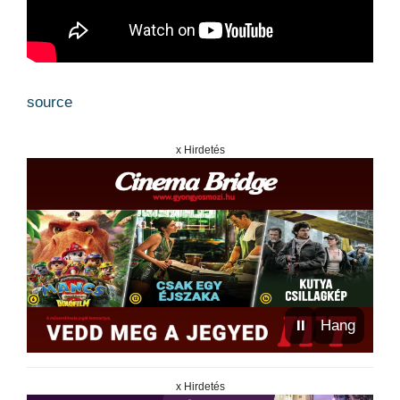
source
x Hirdetés
⏸
Hang
x Hirdetés