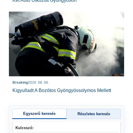
Két Autó Ütközött Gyöngyösön
Breaking
2026. 08. 06.
Kigyulladt A Bozótos Gyöngyössolymos Mellett
Egyszerű keresés
Részletes keresés
Kulcsszó: