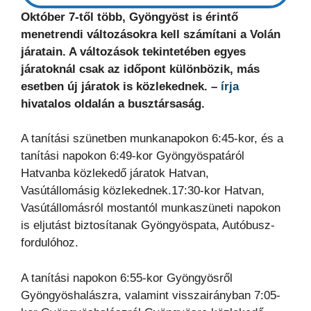
Október 7-től több, Gyöngyöst is érintő
menetrendi változásokra kell számítani a Volán
járatain. A változások tekintetében egyes
járatoknál csak az időpont különbözik, más
esetben új járatok is közlekednek. –
írja
hivatalos oldalán a busztársaság.
A tanítási szünetben munkanapokon 6:45-kor, és a
tanítási napokon 6:49-kor Gyöngyöspatáról
Hatvanba közlekedő járatok Hatvan,
Vasútállomásig közlekednek.17:30-kor Hatvan,
Vasútállomásról mostantól munkaszüneti napokon
is eljutást biztosítanak Gyöngyöspata, Autóbusz-
fordulóhoz.
A tanítási napokon 6:55-kor Gyöngyösről
Gyöngyöshalászra, valamint visszairányban 7:05-