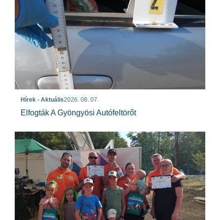
Hírek - Aktuális
2026. 08. 07.
Elfogták A Gyöngyösi Autófeltörőt