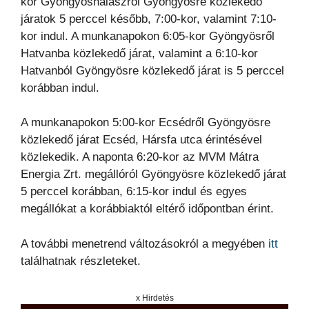
kor Gyöngyöshalászról Gyöngyösre közlekedő
járatok 5 perccel később, 7:00-kor, valamint 7:10-
kor indul. A munkanapokon 6:05-kor Gyöngyösről
Hatvanba közlekedő járat, valamint a 6:10-kor
Hatvanból Gyöngyösre közlekedő járat is 5 perccel
korábban indul.
A munkanapokon 5:00-kor Ecsédről Gyöngyösre
közlekedő járat Ecséd, Hársfa utca érintésével
közlekedik. A naponta 6:20-kor az MVM Mátra
Energia Zrt. megállóról Gyöngyösre közlekedő járat
5 perccel korábban, 6:15-kor indul és egyes
megállókat a korábbiaktól eltérő időpontban érint.
A további menetrend változásokról a megyében
itt
találhatnak részleteket.
x Hirdetés