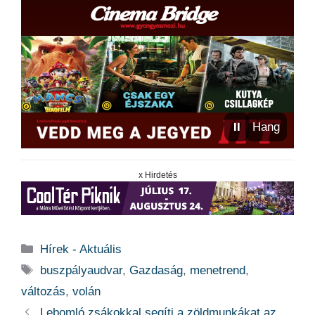
⏸
Hang
x Hirdetés
Kategória
Hírek - Aktuális
Címkék
buszpályaudvar
,
Gazdaság
,
menetrend
,
változás
,
volán
Lebomló zsákokkal segíti a zöldmunkákat az