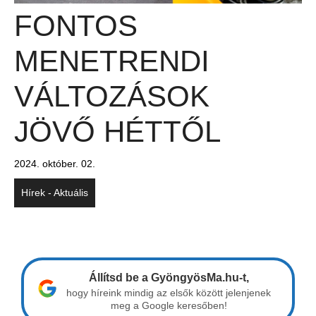
FONTOS
MENETRENDI
VÁLTOZÁSOK
JÖVŐ HÉTTŐL
2024. október. 02.
Hírek - Aktuális
Állítsd be a GyöngyösMa.hu-t,
hogy híreink mindig az elsők között jelenjenek
meg a Google keresőben!