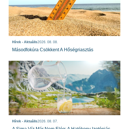
Hírek - Aktuális
2026. 08. 08.
Másodfokúra Csökkent A Hőségriasztás
Hírek - Aktuális
2026. 08. 07.
A Sima Víz Már Nem Elég: A Hatékony Izotóniás