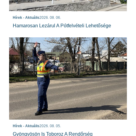
Hírek - Aktuális
2026. 08. 06.
Hamarosan Lezárul A Pótfelvételi Lehetősége
Hírek - Aktuális
2026. 08. 05.
Gyöngyösön Is Toboroz A Rendőrség