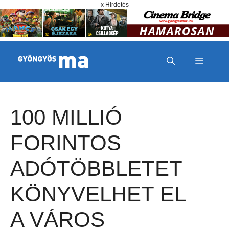
Megszakítás
Kilépés a tartalomba
x Hirdetés
MENÜ
100 MILLIÓ
FORINTOS
ADÓTÖBBLETET
KÖNYVELHET EL
A VÁROS