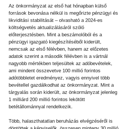
Az önkormányzat az első hat hónapban külső
források bevonása nélkül is megőrizte pénzügyi és
likviditási stabilitását – olvasható a 2024-es
költségvetés aktualizálásáról szóló
előterjesztésben. Mint a beszámolóból és a
pénzügyi igazgató kiegészítéséből kiderült,
nemcsak az első félévben, hanem az előzetes
adatok szerint a második félévben is a vártnál
nagyobb mértékben teljesültek az adóbevételek,
ami mindent összevetve 100 millió forintos
adótöbbletet eredményez, vagyis ennyivel több
bevétellel gazdálkodhat az önkormányzat. Mint a
tárgyalás során kiderült, az önkormányzat jelenleg
1 milliárd 200 millió forintos lekötött
betétállománnyal rendelkezik.
Több, halaszthatatlan beruházás elvégzéséről is
döntöttek a képviselők, összesen mintegy 30 millió