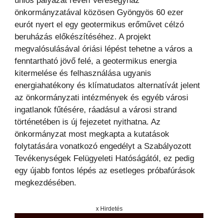
uniós pályázat révén Veresegyház
önkormányzatával közösen Gyöngyös 60 ezer
eurót nyert el egy geotermikus erőművet célzó
beruházás előkészítéséhez. A projekt
megvalósulásával óriási lépést tehetne a város a
fenntartható jövő felé, a geotermikus energia
kitermelése és felhasználása ugyanis
energiahatékony és klímatudatos alternatívát jelent
az önkormányzati intézmények és egyéb városi
ingatlanok fűtésére, ráadásul a városi strand
történetében is új fejezetet nyithatna. Az
önkormányzat most megkapta a kutatások
folytatására vonatkozó engedélyt a Szabályozott
Tevékenységek Felügyeleti Hatóságától, ez pedig
egy újabb fontos lépés az esetleges próbafúrások
megkezdésében.
x Hirdetés