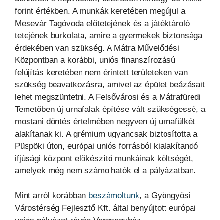
forint értékben. A munkák keretében megújul a
Mesevár Tagóvoda előtetejének és a játéktároló
tetejének burkolata, amire a gyermekek biztonsága
érdekében van szükség. A Mátra Művelődési
Központban a korábbi, uniós finanszírozású
felújítás keretében nem érintett területeken van
szükség beavatkozásra, amivel az épület beázásait
lehet megszüntetni. A Felsővárosi és a Mátrafüredi
Temetőben új urnafalak építése vált szükségessé, a
mostani döntés értelmében negyven új urnafülkét
alakítanak ki. A grémium ugyancsak biztosította a
Püspöki úton, európai uniós forrásból kialakítandó
ifjúsági központ előkészítő munkáinak költségét,
amelyek még nem számolhatók el a pályázatban.
Mint arról korábban
beszámoltunk
, a Gyöngyösi
Várostérség Fejlesztő Kft. által benyújtott európai