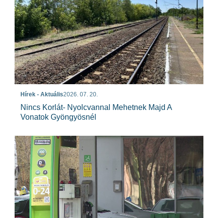
Hírek - Aktuális
2026. 07. 20.
Nincs Korlát- Nyolcvannal Mehetnek Majd A
Vonatok Gyöngyösnél