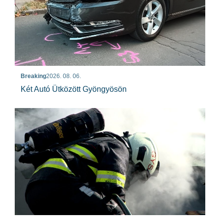
Breaking
2026. 08. 06.
Két Autó Ütközött Gyöngyösön