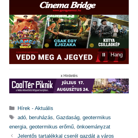
⏸
Hang
x Hirdetés
Kategória
Hírek - Aktuális
Címkék
adó
,
beruházás
,
Gazdaság
,
geotermikus
energia
,
geotermikus erőmű
,
önkoemányzat
Jelentős tartalékkal cserél gazdát a város