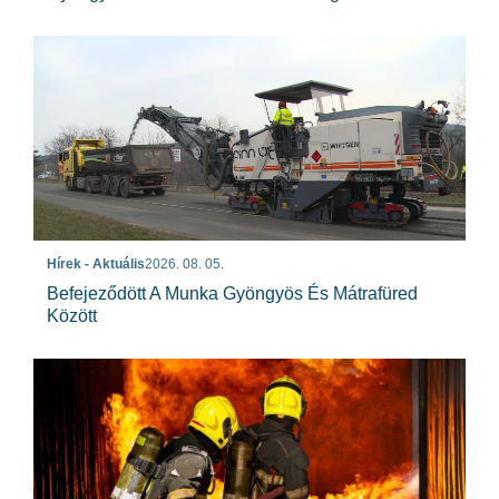
Hírek - Aktuális
2026. 08. 05.
Befejeződött A Munka Gyöngyös És Mátrafüred
Között