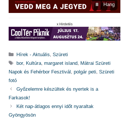
⏸
Hang
x Hirdetés
Kategória
Hírek - Aktuális
,
Szüreti
Címkék
bor
,
Kultúra
,
margaret island
,
Mátrai Szüreti
Napok és Fehérbor Fesztivál
,
polgár peti
,
Szüreti
fotó
Győzelemre készültek és nyertek is a
Farkasok!
Két nap-átlagos ennyi időt nyaraltak
Gyöngyösön