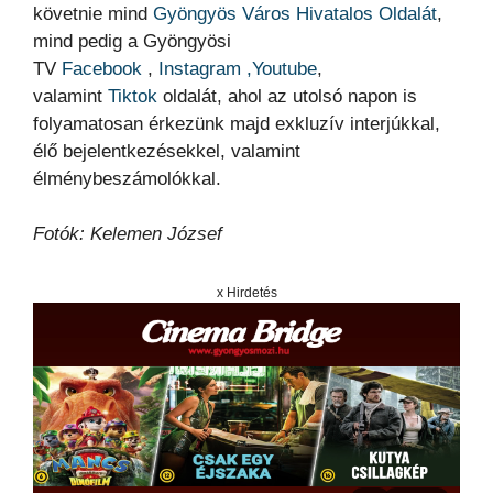
követnie mind
Gyöngyös Város Hivatalos Oldalát
,
mind pedig a Gyöngyösi
TV
Facebook
,
Instagram ,
Youtube
,
valamint
Tiktok
oldalát, ahol az utolsó napon is
folyamatosan érkezünk majd exkluzív interjúkkal,
élő bejelentkezésekkel, valamint
élménybeszámolókkal.
Fotók: Kelemen József
x Hirdetés