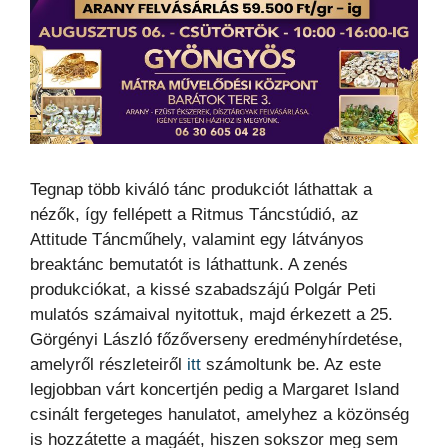
Tegnap több kiváló tánc produkciót láthattak a
nézők, így fellépett a Ritmus Táncstúdió, az
Attitude Táncműhely, valamint egy látványos
breaktánc bemutatót is láthattunk. A zenés
produkciókat, a kissé szabadszájú Polgár Peti
mulatós számaival nyitottuk, majd érkezett a 25.
Görgényi László főzőverseny eredményhírdetése,
amelyről részleteiről
itt
számoltunk be. Az este
legjobban várt koncertjén pedig a Margaret Island
csinált fergeteges hanulatot, amelyhez a közönség
is hozzátette a magáét, hiszen sokszor meg sem