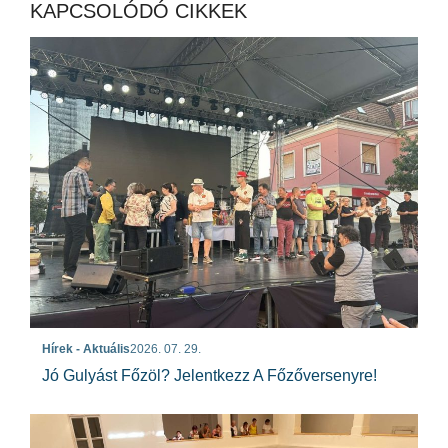
KAPCSOLÓDÓ CIKKEK
Hírek - Aktuális
2026. 07. 29.
Jó Gulyást Főzöl? Jelentkezz A Főzőversenyre!