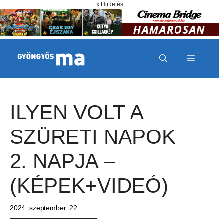
Megszakítás
Kilépés a tartalomba
x Hirdetés
MENÜ
ILYEN VOLT A
SZÜRETI NAPOK
2. NAPJA –
(KÉPEK+VIDEÓ)
2024. szeptember. 22.