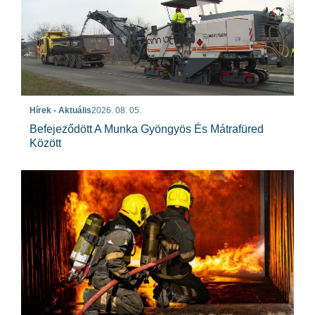
Hírek - Aktuális
2026. 08. 05.
Befejeződött A Munka Gyöngyös És Mátrafüred
Között