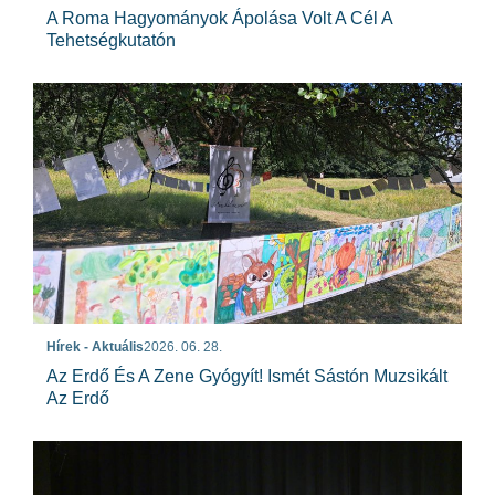
A Roma Hagyományok Ápolása Volt A Cél A
Tehetségkutatón
Hírek - Aktuális
2026. 06. 28.
Az Erdő És A Zene Gyógyít! Ismét Sástón Muzsikált
Az Erdő