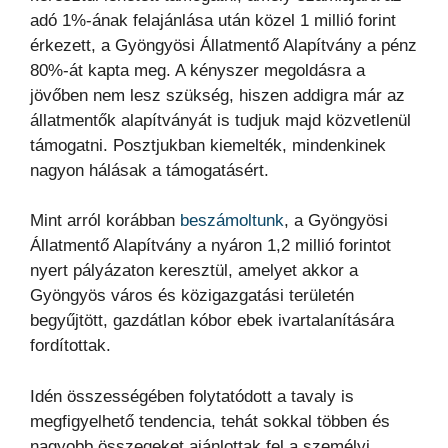
adó 1%-ának felajánlása után közel 1 millió forint
érkezett, a Gyöngyösi Állatmentő Alapítvány a pénz
80%-át kapta meg. A kényszer megoldásra a
jövőben nem lesz szükség, hiszen addigra már az
állatmentők alapítványát is tudjuk majd közvetlenül
támogatni. Posztjukban kiemelték, mindenkinek
nagyon hálásak a támogatásért.
Mint arról korábban
beszámoltunk
, a Gyöngyösi
Állatmentő Alapítvány a nyáron 1,2 millió forintot
nyert pályázaton keresztül, amelyet akkor a
Gyöngyös város és közigazgatási területén
begyűjtött, gazdátlan kóbor ebek ivartalanítására
fordítottak.
Idén összességében folytatódott a tavaly is
megfigyelhető tendencia, tehát sokkal többen és
nagyobb összegeket ajánlottak fel a személyi