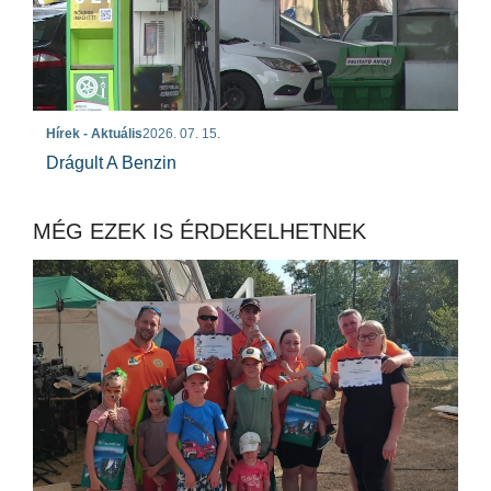
Hírek - Aktuális
2026. 07. 15.
Drágult A Benzin
MÉG EZEK IS ÉRDEKELHETNEK