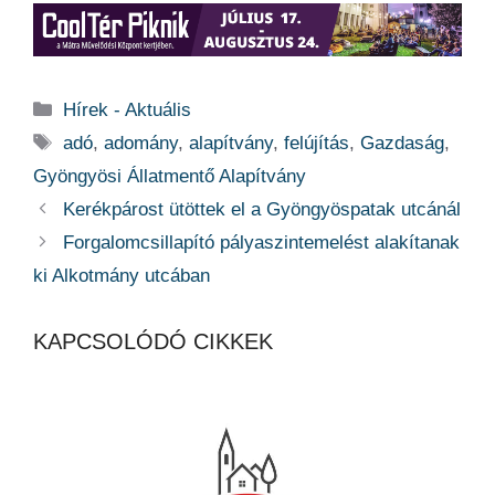
Kategória
Hírek - Aktuális
Címkék
adó
,
adomány
,
alapítvány
,
felújítás
,
Gazdaság
,
Gyöngyösi Állatmentő Alapítvány
Kerékpárost ütöttek el a Gyöngyöspatak utcánál
Forgalomcsillapító pályaszintemelést alakítanak
ki Alkotmány utcában
KAPCSOLÓDÓ CIKKEK