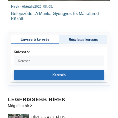
Hírek - Aktuális
2026. 08. 05.
Befejeződött A Munka Gyöngyös És Mátrafüred
Között
Egyszerű keresés
Részletes keresés
Kulcsszó:
Keresés
LEGFRISSEBB HÍREK
Még több hír
HÍREK - AKTUÁLIS