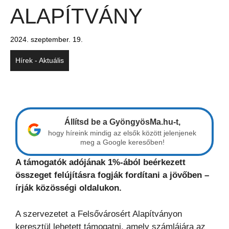
ALAPÍTVÁNY
2024. szeptember. 19.
Hírek - Aktuális
Állítsd be a GyöngyösMa.hu-t,
hogy híreink mindig az elsők között jelenjenek
meg a Google keresőben!
A támogatók adójának 1%-ából beérkezett
összeget felújításra fogják fordítani a jövőben –
írják közösségi oldalukon.
A szervezetet a Felsővárosért Alapítványon
keresztül lehetett támogatni, amely számlájára az