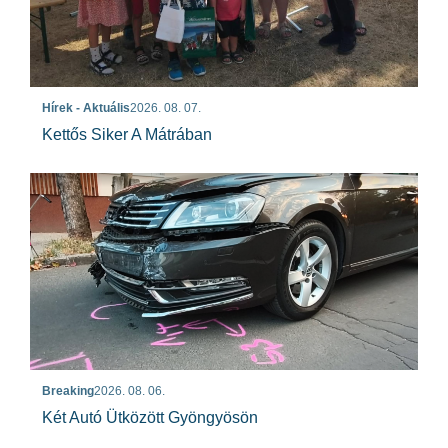
Hírek - Aktuális
2026. 08. 07.
Kettős Siker A Mátrában
Breaking
2026. 08. 06.
Két Autó Ütközött Gyöngyösön