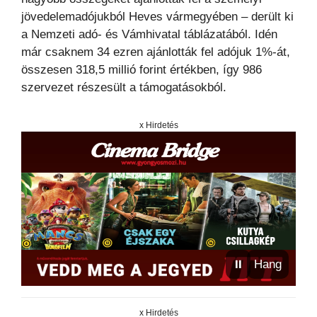
jövedelemadójukból Heves vármegyében – derült ki
a Nemzeti adó- és Vámhivatal táblázatából. Idén
már csaknem 34 ezren ajánlották fel adójuk 1%-át,
összesen 318,5 millió forint értékben, így 986
szervezet részesült a támogatásokból.
x Hirdetés
⏸
Hang
x Hirdetés