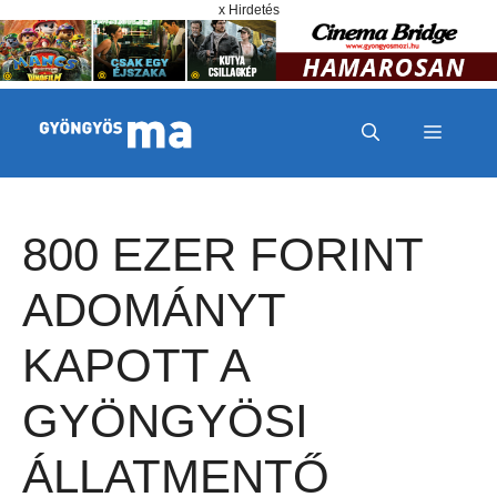
Megszakítás
Kilépés a tartalomba
x Hirdetés
MENÜ
800 EZER FORINT
ADOMÁNYT
KAPOTT A
GYÖNGYÖSI
ÁLLATMENTŐ