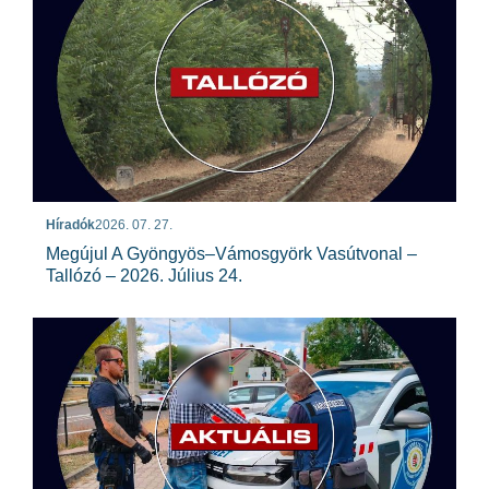
Híradók
2026. 07. 27.
Megújul A Gyöngyös–Vámosgyörk Vasútvonal –
Tallózó – 2026. Július 24.