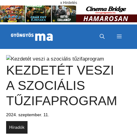
Megszakítás
Kilépés a tartalomba
x Hirdetés
MENÜ
KEZDETÉT VESZI
A SZOCIÁLIS
TŰZIFAPROGRAM
2024. szeptember. 11.
Híradók