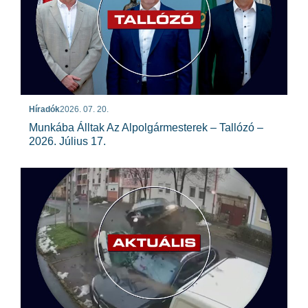
Híradók
2026. 07. 20.
Munkába Álltak Az Alpolgármesterek – Tallózó –
2026. Július 17.