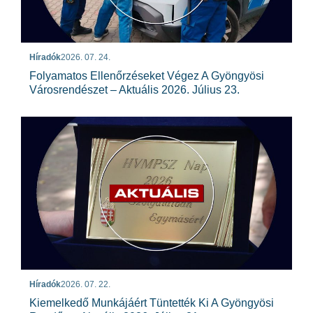
Híradók
2026. 07. 24.
Folyamatos Ellenőrzéseket Végez A Gyöngyösi
Városrendészet – Aktuális 2026. Július 23.
Híradók
2026. 07. 22.
Kiemelkedő Munkájáért Tüntették Ki A Gyöngyösi