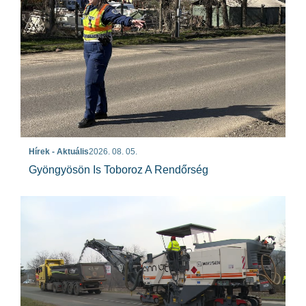
Hírek - Aktuális
2026. 08. 05.
Gyöngyösön Is Toboroz A Rendőrség