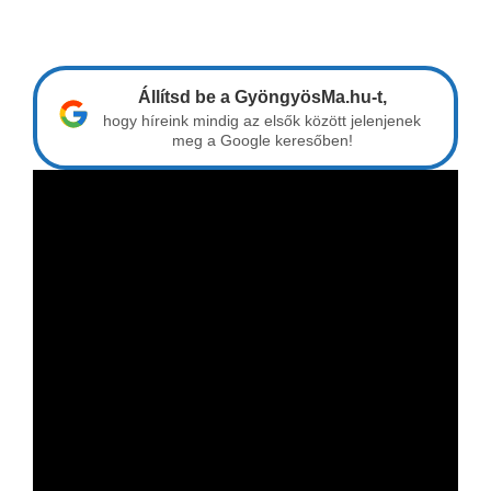
Állítsd be a GyöngyösMa.hu-t,
hogy híreink mindig az elsők között jelenjenek
meg a Google keresőben!