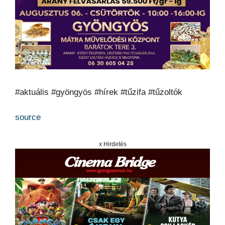
#aktuális #gyöngyös #hírek #tűzifa #tűzoltók
source
x Hirdetés