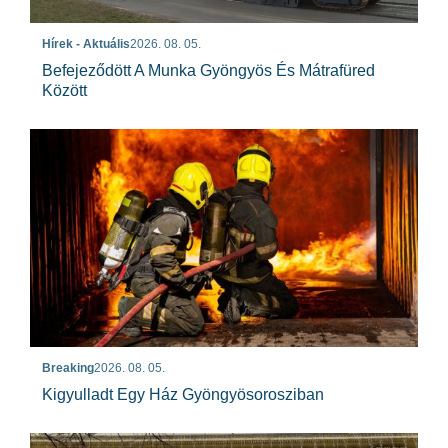
Hírek - Aktuális
2026. 08. 05.
Befejeződött A Munka Gyöngyös És Mátrafüred
Között
Breaking
2026. 08. 05.
Kigyulladt Egy Ház Gyöngyösorosziban