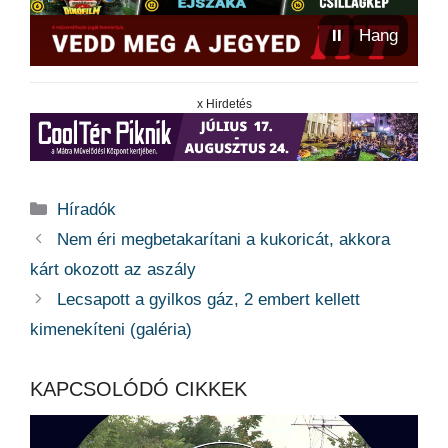
⏸
Hang
x Hirdetés
Kategória
Híradók
Nem éri megbetakarítani a kukoricát, akkora
kárt okozott az aszály
Lecsapott a gyilkos gáz, 2 embert kellett
kimenekíteni (galéria)
KAPCSOLÓDÓ CIKKEK