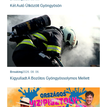
Két Autó Ütközött Gyöngyösön
Breaking
2026. 08. 06.
Kigyulladt A Bozótos Gyöngyössolymos Mellett