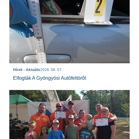
Hírek - Aktuális
2026. 08. 07.
Elfogták A Gyöngyösi Autófeltörőt