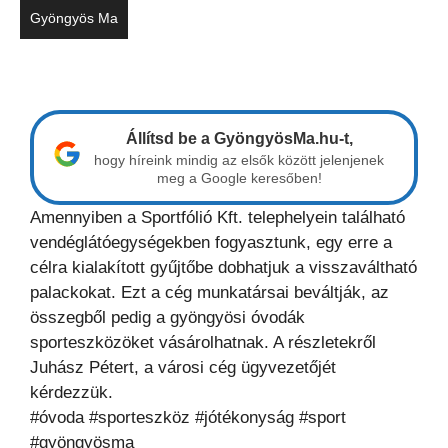
Gyöngyös Ma
Állítsd be a GyöngyösMa.hu-t,
hogy híreink mindig az elsők között jelenjenek
meg a Google keresőben!
Amennyiben a Sportfólió Kft. telephelyein található
vendéglátóegységekben fogyasztunk, egy erre a
célra kialakított gyűjtőbe dobhatjuk a visszaváltható
palackokat. Ezt a cég munkatársai beváltják, az
összegből pedig a gyöngyösi óvodák
sporteszközöket vásárolhatnak. A részletekről
Juhász Pétert, a városi cég ügyvezetőjét
kérdezzük.
#óvoda #sporteszköz #jótékonyság #sport
#gyöngyösma