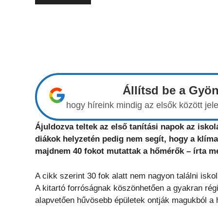
Állítsd be a Gyö
hogy híreink mindig az elsők között j
Ájuldozva teltek az első tanítási napok az is
diákok helyzetén pedig nem segít, hogy a klíma
majdnem 40 fokot mutattak a hőmérők – írta m
A cikk szerint 30 fok alatt nem nagyon találni isk
A kitartó forróságnak köszönhetően a gyakran régi
alapvetően hűvösebb épületek ontják magukból a 