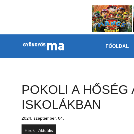
Megszakítás
Kilépés a tartalomba
FŐOLDAL
POKOLI A HŐSÉG 
ISKOLÁKBAN
2024. szeptember. 04.
Hírek - Aktuális