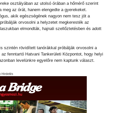
ereke osztályában az utolsó órában a hőmérő szerint
tta meg az órát, hanem elengedte a gyerekeket.
ógus, akik egészségének nagyon nem tesz jót a
t próbálják orvosolni a helyzetet megkeresték az
álaszukban elmondták, hajnali szellőztetésben és adott
 szintén rövidített tanórákkal próbálják orvosolni a
 az fenntartó Hatvani Tankerületi Központot, hogy helyi
, azonban levelünkre egyelőre nem kaptunk választ.
x Hirdetés