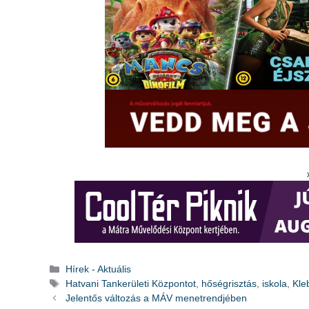
Kategória
Hírek - Aktuális
Címkék
Hatvani Tankerületi Központot
,
hőségrisztás
,
iskola
,
Kle
Jelentős változás a MÁV menetrendjében