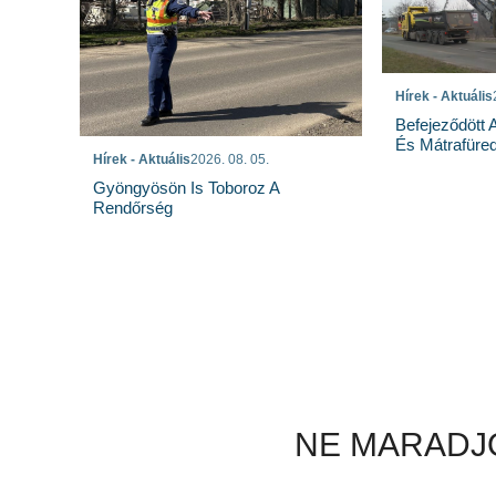
Hírek - Aktuális
Befejeződött
És Mátrafüred
Hírek - Aktuális
2026. 08. 05.
Gyöngyösön Is Toboroz A
Rendőrség
NE MARADJO