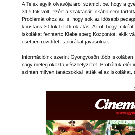
A Telex egyik olvasója aról számolt be, hogy a gy
34,5 fok volt, ezért a szaktanár inkább nem tarto
Problémát okoz az is, hogy sok az idősebb pedag
konstans 30 fok fölötti oktatás. Arról, hogy mikén
iskolákat fenntartó Klebelsberg Központot, akik v
esetben rövidített tanórákat javasolnak.
Információink szerint Gyöngyösön több iskolában is
nagy meleg okozta vészhelyzetet. Próbáltuk elérni
szinten milyen tanácsokkal látták el az iskolákat