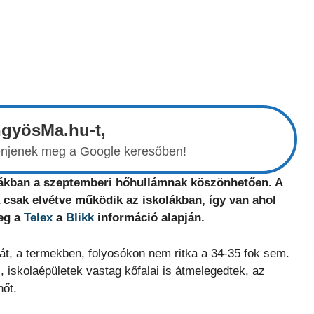
ngyösMa.hu-t,
elenjenek meg a Google keresőben!
kolákban a szeptemberi hőhullámnak köszönhetően. A
 csak elvétve működik az iskolákban, így van ahol
eg a
Telex
a
Blikk
információ alapján.
olát, a termekben, folyosókon nem ritka a 34-35 fok sem.
, iskolaépületek vastag kőfalai is átmelegedtek, az
hőt.