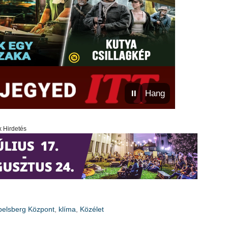
⏸
Hang
x Hirdetés
belsberg Központ
,
klíma
,
Közélet