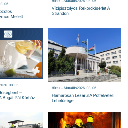
Hírek - Aktuális
2026. 08. 06.
8. 06.
Vízipisztolyos Rekordkísérlet A
Bozótos
Strandon
mos Mellett
2026. 08. 06.
Hírek - Aktuális
2026. 08. 06.
Hőségben! –
Hamarosan Lezárul A Pótfelvételi
 A Bugát Pál Kórház
Lehetősége