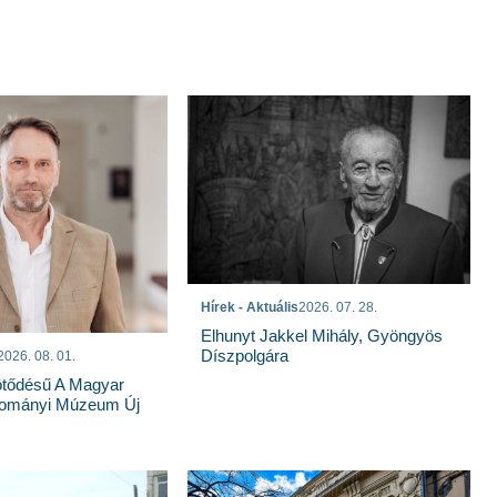
Hírek - Aktuális
2026. 07. 28.
Elhunyt Jakkel Mihály, Gyöngyös
Díszpolgára
2026. 08. 01.
tődésű A Magyar
dományi Múzeum Új