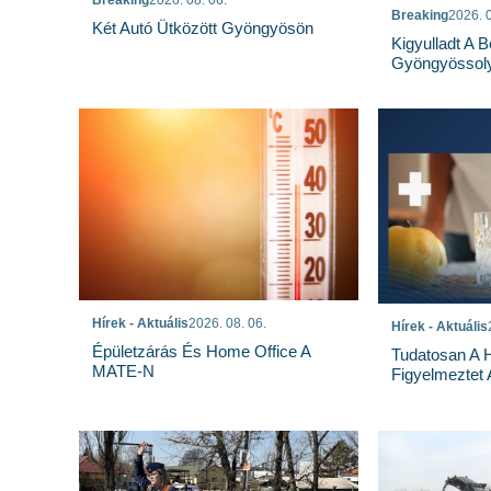
Breaking
2026. 0
Két Autó Ütközött Gyöngyösön
Kigyulladt A 
Gyöngyössoly
Hírek - Aktuális
2026. 08. 06.
Hírek - Aktuális
Épületzárás És Home Office A
Tudatosan A 
MATE-N
Figyelmeztet