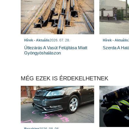
Hírek - Aktuális
2026. 07. 28.
Hírek - Aktuális
Útlezárás A Vasút Felújítása Miatt
Szerda A Hatá
Gyöngyöshalászon
MÉG EZEK IS ÉRDEKELHETNEK
Breaking
2026. 08. 06.