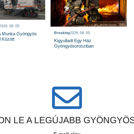
2026. 08. 05.
Breaking
2026. 08. 05.
 A Munka Gyöngyös
 Között
Kigyulladt Egy Ház
Gyöngyösorosziban
N LE A LEGÚJABB GYÖNGYÖS