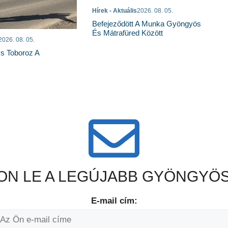
Hírek - Aktuális
2026. 08. 05.
Befejeződött A Munka Gyöngyös
És Mátrafüred Között
2026. 08. 05.
s Toboroz A
N LE A LEGÚJABB GYÖNGYÖS
E-mail cím: