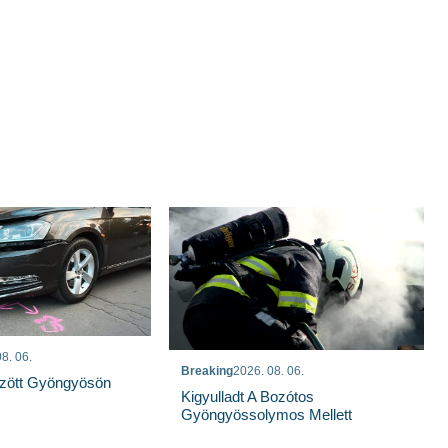
8. 06.
Breaking
2026. 08. 06.
özött Gyöngyösön
Kigyulladt A Bozótos
Gyöngyössolymos Mellett