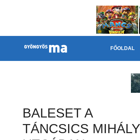
Megszakítás
Kilépés a tartalomba
FŐOLDAL
BALESET A
TÁNCSICS MIHÁLY