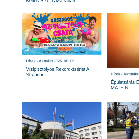
Kettős Siker A Mátrában
Hírek - Aktuális
2026. 08. 06.
Vízipisztolyos Rekordkísérlet A
Strandon
Hírek - Aktuális
Épületzárás 
MATE-N