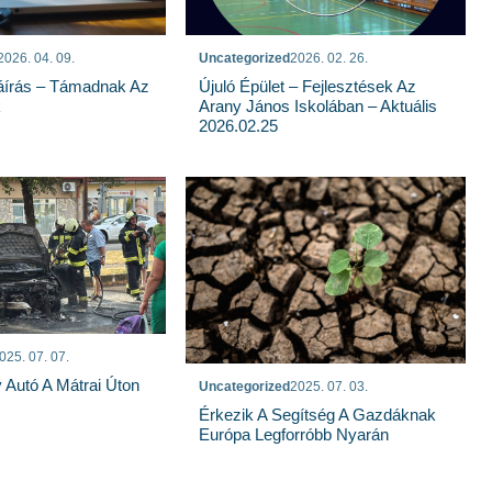
2026. 04. 09.
Uncategorized
2026. 02. 26.
írás – Támadnak Az
Újuló Épület – Fejlesztések Az
k
Arany János Iskolában – Aktuális
2026.02.25
025. 07. 07.
y Autó A Mátrai Úton
Uncategorized
2025. 07. 03.
Érkezik A Segítség A Gazdáknak
Európa Legforróbb Nyarán