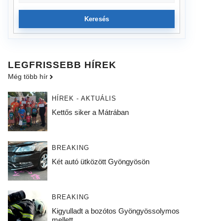
Keresés
LEGFRISSEBB HÍREK
Még több hír
HÍREK - AKTUÁLIS
Kettős siker a Mátrában
BREAKING
Két autó ütközött Gyöngyösön
BREAKING
Kigyulladt a bozótos Gyöngyössolymos
mellett