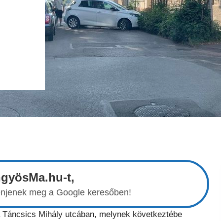
ngyösMa.hu-t,
elenjenek meg a Google keresőben!
a Táncsics Mihály utcában, melynek következtébe