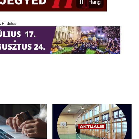
⏸
Hang
x Hirdetés