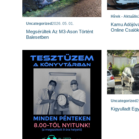
Hírek - Aktuális
Uncategorized
2026. 05. 01.
Kamu Adójóvá
Online Csaló
Megsérültek Az M3-Ason Történt
Balesetben
Uncategorized
2
Kigyulladt Eg