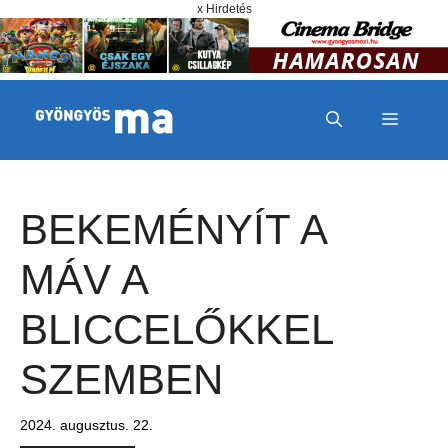
Megszakítás
Kilépés a tartalomba
x Hirdetés
MENÜ
BEKEMÉNYÍT A
MÁV A
BLICCELŐKKEL
SZEMBEN
2024. augusztus. 22.