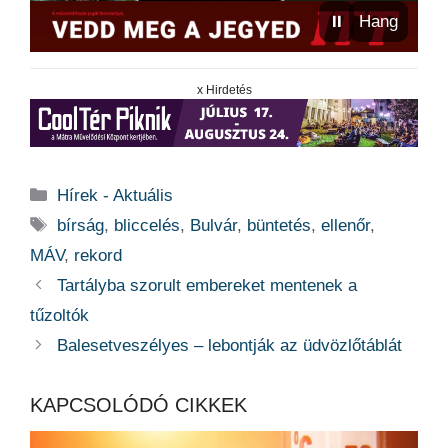
⏸
Hang
x Hirdetés
Kategória
Hírek - Aktuális
Címkék
bírság
,
bliccelés
,
Bulvár
,
büntetés
,
ellenőr
,
MÁV
,
rekord
Tartályba szorult embereket mentenek a
tűzoltók
Balesetveszélyes – lebontják az üdvözlőtáblát
KAPCSOLÓDÓ CIKKEK