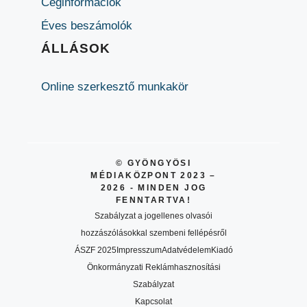
Céginformációk
Éves beszámolók
ÁLLÁSOK
Online szerkesztő munkakör
© GYÖNGYÖSI
MÉDIAKÖZPONT 2023 –
2026 - MINDEN JOG
FENNTARTVA!
Szabályzat a jogellenes olvasói
hozzászólásokkal szembeni fellépésről
ÁSZF 2025
Impresszum
Adatvédelem
Kiadó
Önkormányzati Reklámhasznosítási
Szabályzat
Kapcsolat