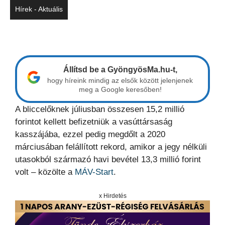
Hírek - Aktuális
Állítsd be a GyöngyösMa.hu-t,
hogy híreink mindig az elsők között jelenjenek
meg a Google keresőben!
A bliccelőknek júliusban összesen 15,2 millió
forintot kellett befizetniük a vasúttársaság
kasszájába, ezzel pedig megdőlt a 2020
márciusában felállított rekord, amikor a jegy nélküli
utasokból származó havi bevétel 13,3 millió forint
volt – közölte a
MÁV-Start
.
x Hirdetés