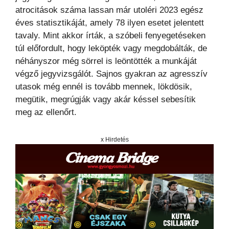
atrocitások száma lassan már utoléri 2023 egész
éves statisztikáját, amely 78 ilyen esetet jelentett
tavaly. Mint akkor írták, a szóbeli fenyegetéseken
túl előfordult, hogy leköpték vagy megdobálták, de
néhányszor még sörrel is leöntötték a munkáját
végző jegyvizsgálót. Sajnos gyakran az agresszív
utasok még ennél is tovább mennek, lökdösik,
megütik, megrúgják vagy akár késsel sebesítik
meg az ellenőrt.
x Hirdetés