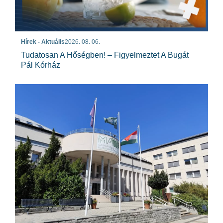
Hírek - Aktuális
2026. 08. 06.
Tudatosan A Hőségben! – Figyelmeztet A Bugát
Pál Kórház