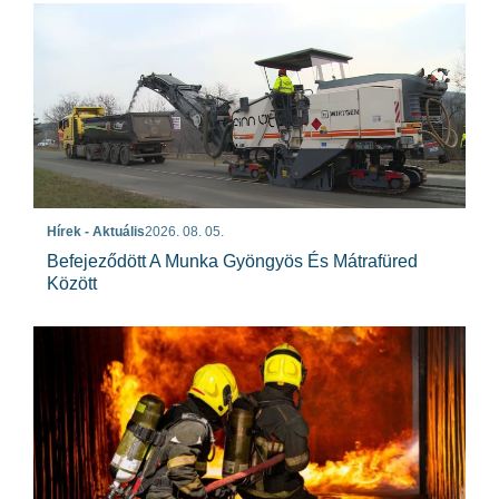
Hírek - Aktuális
2026. 08. 05.
Befejeződött A Munka Gyöngyös És Mátrafüred
Között