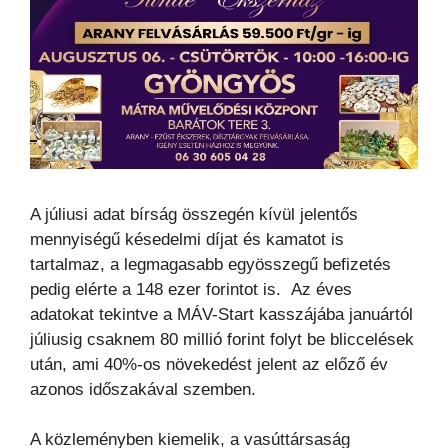
A júliusi adat bírság összegén kívül jelentős
mennyiségű késedelmi díjat és kamatot is
tartalmaz, a legmagasabb egyösszegű befizetés
pedig elérte a 148 ezer forintot is. Az éves
adatokat tekintve a MÁV-Start kasszájába januártól
júliusig csaknem 80 millió forint folyt be bliccelések
után, ami 40%-os növekedést jelent az előző év
azonos időszakával szemben.
A közleményben kiemelik, a vasúttársaság