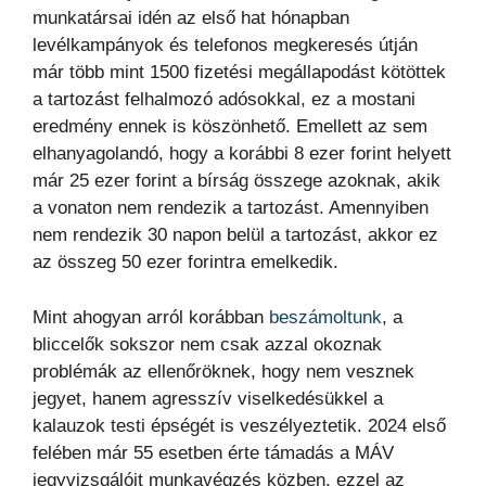
munkatársai idén az első hat hónapban
levélkampányok és telefonos megkeresés útján
már több mint 1500 fizetési megállapodást kötöttek
a tartozást felhalmozó adósokkal, ez a mostani
eredmény ennek is köszönhető. Emellett az sem
elhanyagolandó, hogy a korábbi 8 ezer forint helyett
már 25 ezer forint a bírság összege azoknak, akik
a vonaton nem rendezik a tartozást. Amennyiben
nem rendezik 30 napon belül a tartozást, akkor ez
az összeg 50 ezer forintra emelkedik.
Mint ahogyan arról korábban
beszámoltunk
, a
bliccelők sokszor nem csak azzal okoznak
problémák az ellenőröknek, hogy nem vesznek
jegyet, hanem agresszív viselkedésükkel a
kalauzok testi épségét is veszélyeztetik. 2024 első
felében már 55 esetben érte támadás a MÁV
jegyvizsgálóit munkavégzés közben, ezzel az