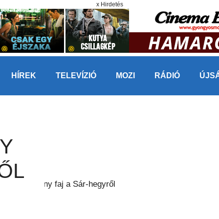
x Hirdetés
HÍREK
TELEVÍZIÓ
MOZI
RÁDIÓ
ÚJS
Y
ŐL