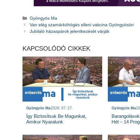
Kategória
Gyöngyös Ma
Van elég szamárköhögés elleni vakcina Gyöngyösön
Jubiláló házaspárok jelentkezését várják
KAPCSOLÓDÓ CIKKEK
Gyöngyös Ma
2026. 07. 27.
Gyöngyös Ma
20
Így Biztosítsuk Be Magunkat,
Barangolások
Amikor Nyaralunk
Hét – 14 Pro