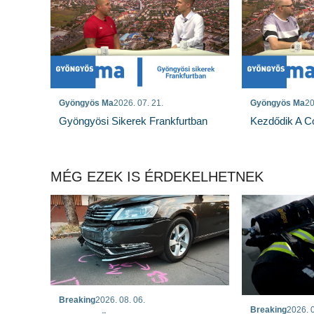
Gyöngyös Ma
2026. 07. 21.
Gyöngyös Ma
20
Gyöngyösi Sikerek Frankfurtban
Kezdődik A Co
MÉG EZEK IS ÉRDEKELHETNEK
Breaking
2026. 08. 06.
Breaking
2026. 0