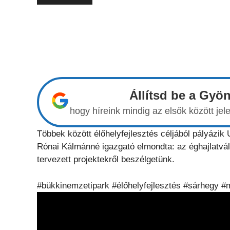
Állítsd be a Gyö
hogy híreink mindig az elsők között j
Többek között élőhelyfejlesztés céljából pályázik
Rónai Kálmánné igazgató elmondta: az éghajlatvált
tervezett projektekről beszélgetünk.
#bükkinemzetipark #élőhelyfejlesztés #sárhegy 