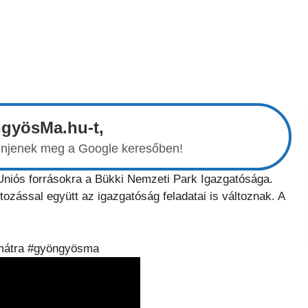
ngyösMa.hu-t,
elenjenek meg a Google keresőben!
 Uniós forrásokra a Bükki Nemzeti Park Igazgatósága.
ozással együtt az igazgatóság feladatai is változnak. A
#mátra #gyöngyösma