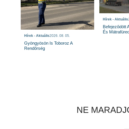
Hírek - Aktuális
Befejeződött
És Mátrafüred
Hírek - Aktuális
2026. 08. 05.
Gyöngyösön Is Toboroz A
Rendőrség
NE MARADJO