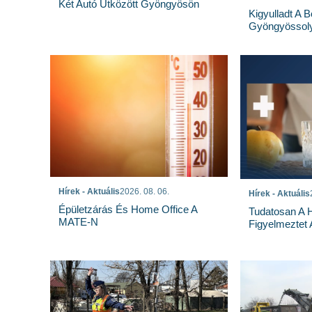
Két Autó Ütközött Gyöngyösön
Kigyulladt A 
Gyöngyössoly
Hírek - Aktuális
2026. 08. 06.
Hírek - Aktuális
Épületzárás És Home Office A
Tudatosan A 
MATE-N
Figyelmeztet