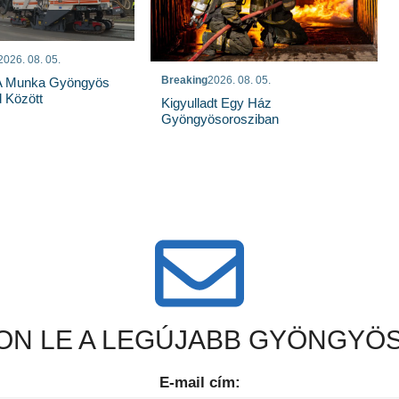
2026. 08. 05.
Breaking
2026. 08. 05.
 A Munka Gyöngyös
 Között
Kigyulladt Egy Ház
Gyöngyösorosziban
N LE A LEGÚJABB GYÖNGYÖS
E-mail cím: