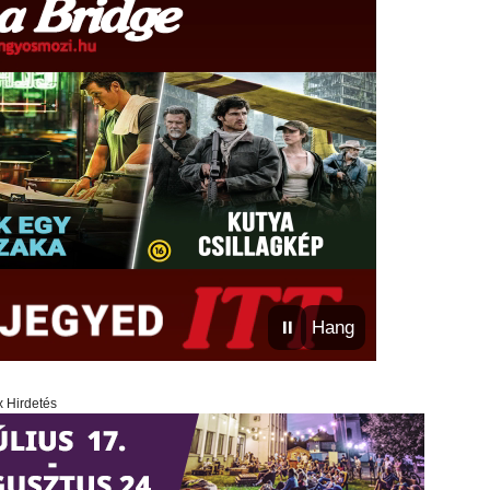
⏸
Hang
x Hirdetés