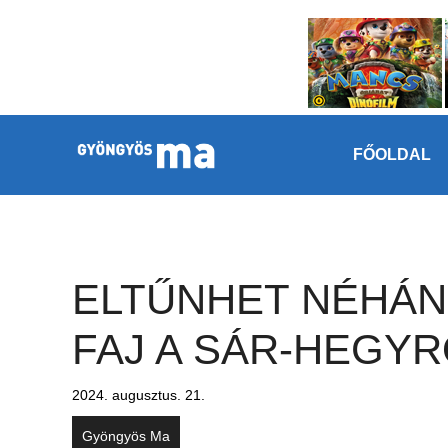
Megszakítás
Kilépés a tartalomba
FŐOLDAL
ELTŰNHET NÉHÁN
FAJ A SÁR-HEGYR
2024. augusztus. 21.
Gyöngyös Ma