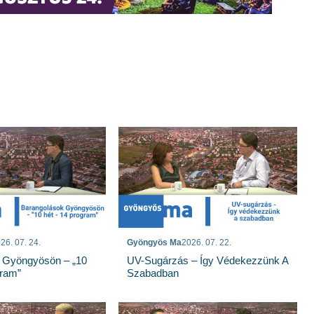
26. 07. 24.
Gyöngyös Ma
2026. 07. 22.
 Gyöngyösön – „10
UV-Sugárzás – Így Védekezzünk A
gram”
Szabadban