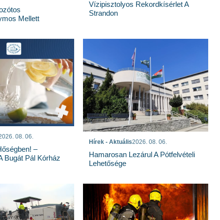
Vízipisztolyos Rekordkísérlet A
Bozótos
Strandon
mos Mellett
2026. 08. 06.
Hírek - Aktuális
2026. 08. 06.
Hőségben! –
Hamarosan Lezárul A Pótfelvételi
 A Bugát Pál Kórház
Lehetősége