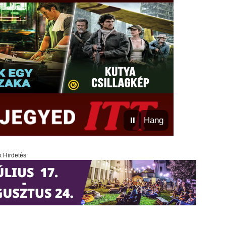
⏸
Hang
x Hirdetés