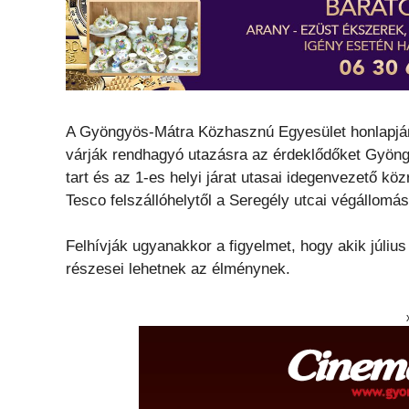
A Gyöngyös-Mátra Közhasznú Egyesület honlapján 
várják rendhagyó utazásra az érdeklődőket Gyöng
tart és az 1-es helyi járat utasai idegenvezető k
Tesco felszállóhelytől a Seregély utcai végállomási
Felhívják ugyanakkor a figyelmet, hogy akik júliu
részesei lehetnek az élménynek.