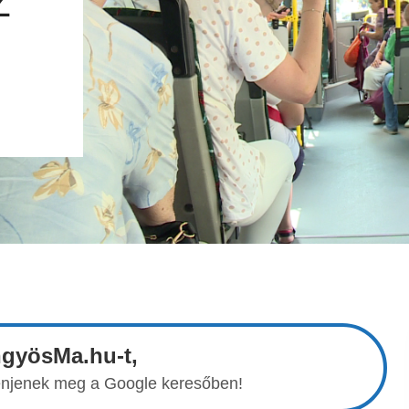
Z
ngyösMa.hu-t,
elenjenek meg a Google keresőben!