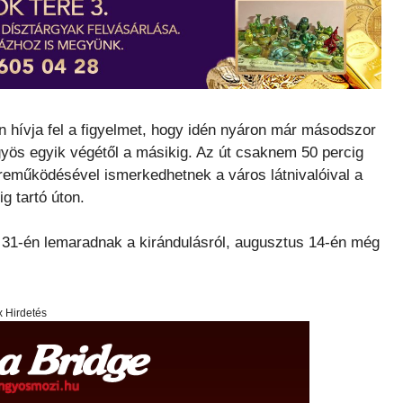
hívja fel a figyelmet, hogy idén nyáron már másodszor
yös egyik végétől a másikig. Az út csaknem 50 percig
özreműködésével ismerkedhetnek a város látnivalóival a
g tartó úton.
s 31-én lemaradnak a kirándulásról, augusztus 14-én még
x Hirdetés