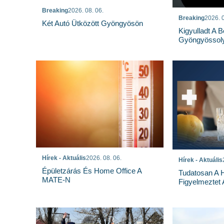
Breaking
2026. 08. 06.
Breaking
2026. 0
Két Autó Ütközött Gyöngyösön
Kigyulladt A 
Gyöngyössoly
Hírek - Aktuális
2026. 08. 06.
Hírek - Aktuális
Épületzárás És Home Office A
Tudatosan A 
MATE-N
Figyelmeztet