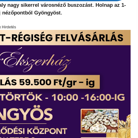
aly nagy sikerrel városnéző buszozást. Holnap az 1-
 új nézőpontból Gyöngyöst.
x Hirdetés