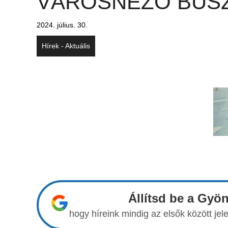
VÁROSNÉZŐ BUS
2024. július. 30.
Hírek - Aktuális
Állítsd be a Gyö
hogy híreink mindig az elsők között j