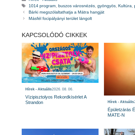
Címkék
1014 program
,
buszos városnézés
,
gyöngyös
,
Kultúra
,
Bárki megszólaltathatja a Mátra hangját
Másfél focipályányi terület lángolt
KAPCSOLÓDÓ CIKKEK
Hírek - Aktuális
2026. 08. 06.
Vízipisztolyos Rekordkísérlet A
Strandon
Hírek - Aktuális
Épületzárás 
MATE-N