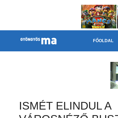
Megszakítás
Kilépés a tartalomba
FŐOLDAL
ISMÉT ELINDUL A