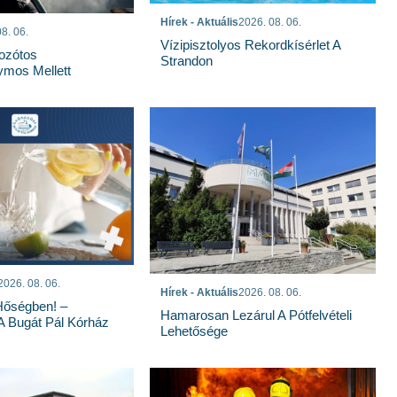
Hírek - Aktuális
2026. 08. 06.
8. 06.
Vízipisztolyos Rekordkísérlet A
Bozótos
Strandon
mos Mellett
2026. 08. 06.
Hírek - Aktuális
2026. 08. 06.
Hőségben! –
Hamarosan Lezárul A Pótfelvételi
 A Bugát Pál Kórház
Lehetősége