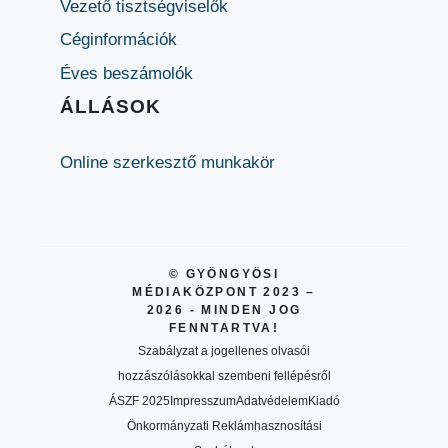
Vezető tisztségviselők
Céginformációk
Éves beszámolók
ÁLLÁSOK
Online szerkesztő munkakör
© GYÖNGYÖSI
MÉDIAKÖZPONT 2023 –
2026 - MINDEN JOG
FENNTARTVA!
Szabályzat a jogellenes olvasói
hozzászólásokkal szembeni fellépésről
ÁSZF 2025
Impresszum
Adatvédelem
Kiadó
Önkormányzati Reklámhasznosítási