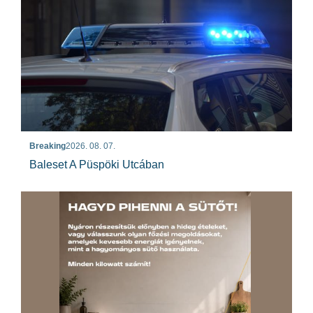
Breaking
2026. 08. 07.
Baleset A Püspöki Utcában