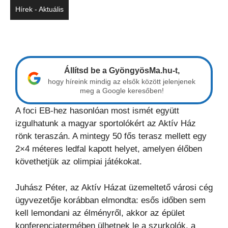
Hírek - Aktuális
Állítsd be a GyöngyösMa.hu-t,
hogy híreink mindig az elsők között jelenjenek
meg a Google keresőben!
A foci EB-hez hasonlóan most ismét együtt
izgulhatunk a magyar sportolókért az Aktív Ház
rönk teraszán. A mintegy 50 fős terasz mellett egy
2×4 méteres ledfal kapott helyet, amelyen élőben
követhetjük az olimpiai játékokat.
Juhász Péter, az Aktív Házat üzemeltető városi cég
ügyvezetője korábban elmondta: esős időben sem
kell lemondani az élményről, akkor az épület
konferenciatermében ülhetnek le a szurkolók, a