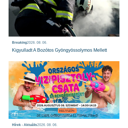
Breaking
2026. 08. 06.
Kigyulladt A Bozótos Gyöngyössolymos Mellett
Hírek - Aktuális
2026. 08. 06.