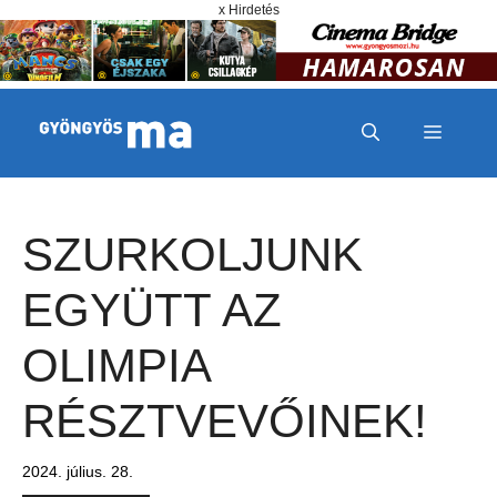
Megszakítás
Kilépés a tartalomba
x Hirdetés
MENÜ
SZURKOLJUNK
EGYÜTT AZ
OLIMPIA
RÉSZTVEVŐINEK!
2024. július. 28.