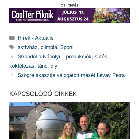
x Hirdetés
Kategória
Hírek - Aktuális
Címkék
aktívház
,
olimpia
,
Sport
Strandol a Nápolyi – produkciók, sütés,
koktélozás, tánc, diy
Szögre akasztja válogatott mezét Lévay Petra
KAPCSOLÓDÓ CIKKEK