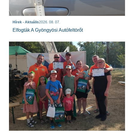
Hírek - Aktuális
2026. 08. 07.
Elfogták A Gyöngyösi Autófeltörőt