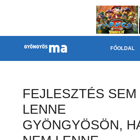
Megszakítás
Kilépés a tartalomba
FŐOLDAL
FEJLESZTÉS SEM
LENNE
GYÖNGYÖSÖN, H