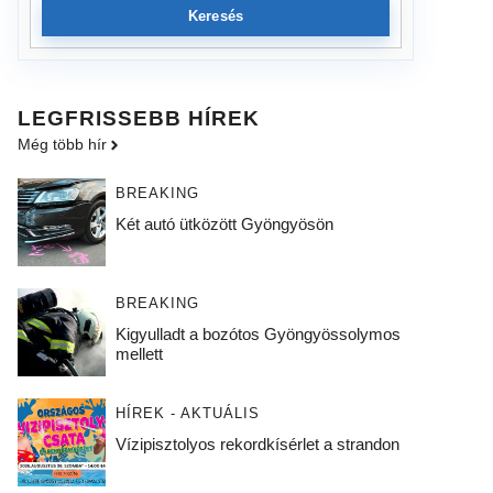
Keresés
LEGFRISSEBB HÍREK
Még több hír
BREAKING
Két autó ütközött Gyöngyösön
BREAKING
Kigyulladt a bozótos Gyöngyössolymos
mellett
HÍREK - AKTUÁLIS
Vízipisztolyos rekordkísérlet a strandon