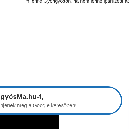
ngyösMa.hu-t,
elenjenek meg a Google keresőben!