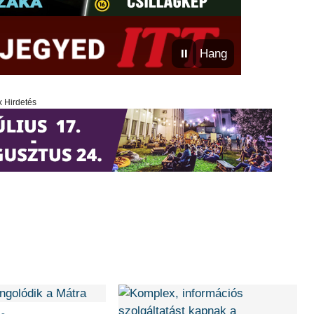
⏸
Hang
x Hirdetés