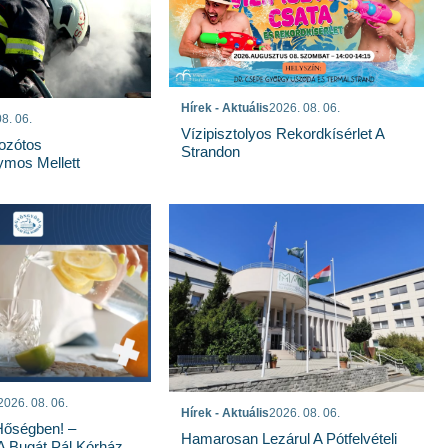
Hírek - Aktuális
2026. 08. 06.
8. 06.
Vízipisztolyos Rekordkísérlet A
Bozótos
Strandon
mos Mellett
2026. 08. 06.
Hírek - Aktuális
2026. 08. 06.
Hőségben! –
Hamarosan Lezárul A Pótfelvételi
 A Bugát Pál Kórház