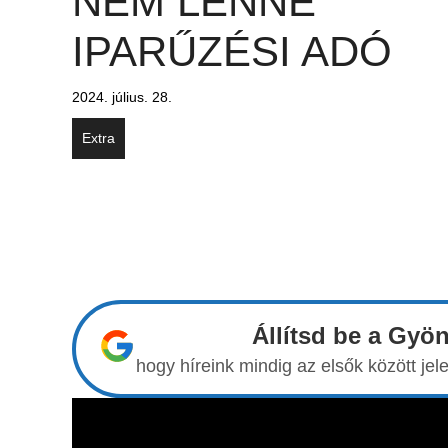
NEM LENNE
IPARŰZÉSI ADÓ
2024. július. 28.
Extra
Állítsd be a Gyö
hogy híreink mindig az elsők között j