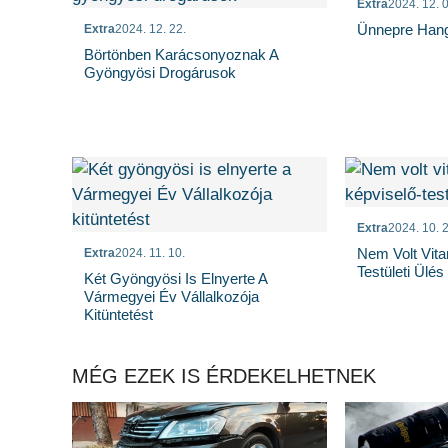
Extra
2024. 12. 0
Ünnepre Hang
Extra
2024. 12. 22.
Börtönben Karácsonyoznak A
Gyöngyösi Drogárusok
Extra
2024. 10. 2
Nem Volt Vita
Extra
2024. 11. 10.
Testületi Ülés
Két Gyöngyösi Is Elnyerte A
Vármegyei Év Vállalkozója
Kitüntetést
MÉG EZEK IS ÉRDEKELHETNEK