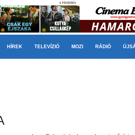
x Hirdetés
HÍREK
TELEVÍZIÓ
MOZI
RÁDIÓ
ÚJS
A