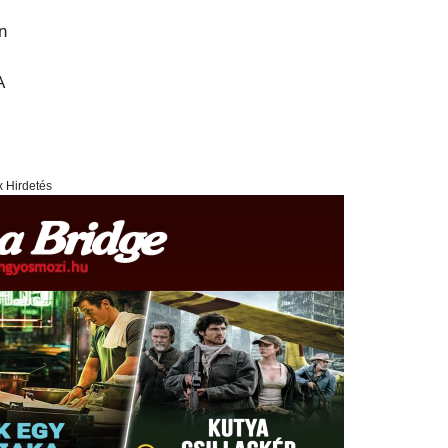
n
A
x Hirdetés