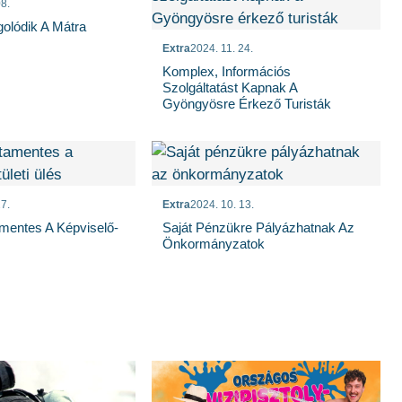
8.
olódik A Mátra
Extra
2024. 11. 24.
Komplex, Információs
Szolgáltatást Kapnak A
Gyöngyösre Érkező Turisták
7.
Extra
2024. 10. 13.
mentes A Képviselő-
Saját Pénzükre Pályázhatnak Az
Önkormányzatok