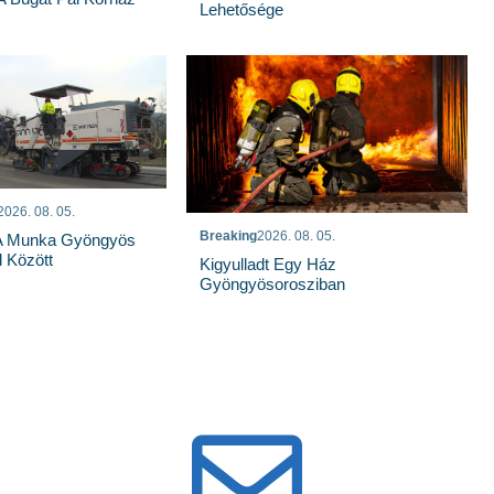
Lehetősége
2026. 08. 05.
Breaking
2026. 08. 05.
 A Munka Gyöngyös
 Között
Kigyulladt Egy Ház
Gyöngyösorosziban