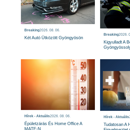
Breaking
2026. 08. 06.
Breaking
2026. 0
Két Autó Ütközött Gyöngyösön
Kigyulladt A 
Gyöngyössoly
Hírek - Aktuális
2026. 08. 06.
Hírek - Aktuális
Épületzárás És Home Office A
Tudatosan A 
MATE-N
Figyelmeztet