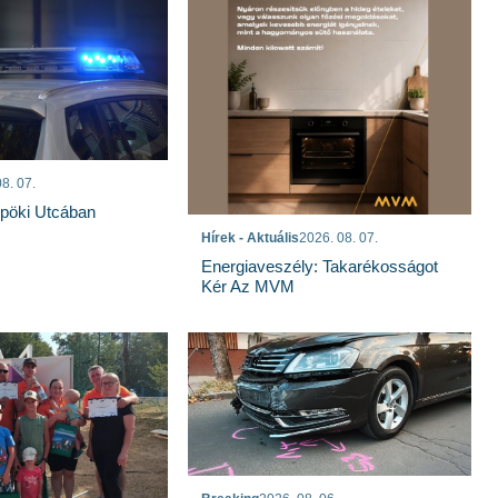
8. 07.
spöki Utcában
Hírek - Aktuális
2026. 08. 07.
Energiaveszély: Takarékosságot
Kér Az MVM