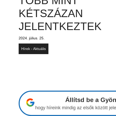
TÖBB MINT
KÉTSZÁZAN
JELENTKEZTEK
2024. július. 25.
Hírek - Aktuális
Állítsd be a Gyö
hogy híreink mindig az elsők között j