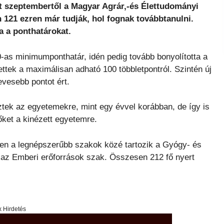
t szeptembertől a Magyar Agrár,-és Élettudományi
21 ezren már tudják, hol fognak továbbtanulni.
a a ponthatárokat.
0-as minimumponthatár, idén pedig tovább bonyolította a
ttek a maximálisan adható 100 többletpontról. Szintén új
evesebb pontot ért.
tek az egyetemekre, mint egy évvel korábban, de így is
őket a kinézett egyetemre.
n a legnépszerűbb szakok közé tartozik a Gyógy- és
az Emberi erőforrások szak. Összesen 212 fő nyert
x Hirdetés