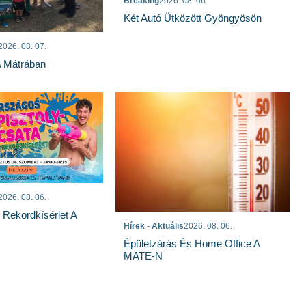
Breaking
2026. 08. 06.
Két Autó Ütközött Gyöngyösön
2026. 08. 07.
A Mátrában
2026. 08. 06.
s Rekordkísérlet A
Hírek - Aktuális
2026. 08. 06.
Épületzárás És Home Office A
MATE-N