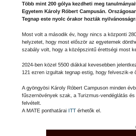
Több mint 200 gólya kezdheti meg tanulmányai
Egyetem Károly Róbert Campusán. Országosan 1
Tegnap este nyolc órakor hozták nyilvánosságr
Most volt a második év, hogy nincs a központi 28
helyzetet, hogy most először az egyetemek dönthe
szabály volt, hogy a középszintű érettségi most k
2024-ben közel 5500 diákkal kevesebben jelentkez
121 ezren izgultak tegnap estig, hogy felveszik-e 
A gyöngyösi Károly Róbert Campuson minden évbe
fűszernövények szak, a Turizmus-vendéglátás és 
felvételt.
A MATE ponthatárai
ITT
érhetők el.