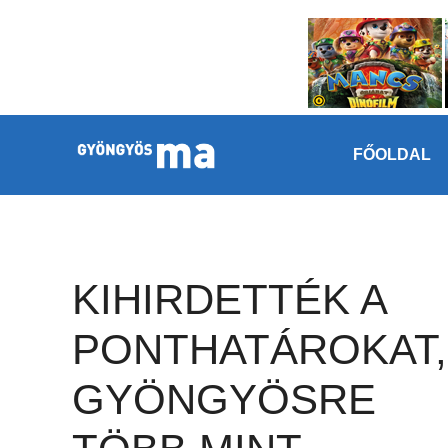
Megszakítás
Kilépés a tartalomba
FŐOLDAL
KIHIRDETTÉK A
PONTHATÁROKAT,
GYÖNGYÖSRE