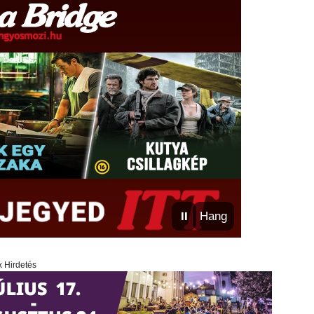
⏸
Hang
x Hirdetés