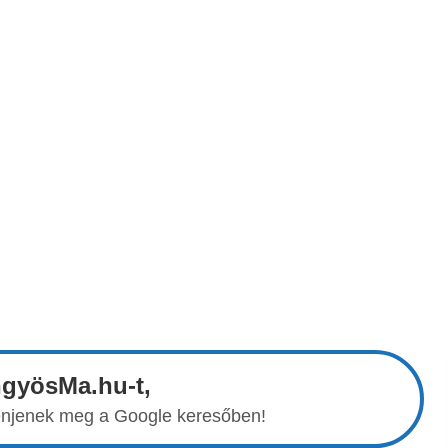
ngyösMa.hu-t,
elenjenek meg a Google keresőben!