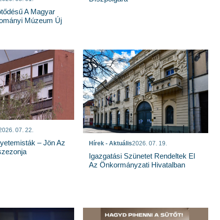
tődésű A Magyar
dományi Múzeum Új
2026. 07. 22.
yetemisták – Jön Az
Hírek - Aktuális
2026. 07. 19.
szezonja
Igazgatási Szünetet Rendeltek El
Az Önkormányzati Hivatalban