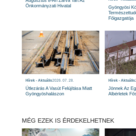
Augusztus 8-Án Zárva Tart Az
Önkormányzati Hivatal
Gyöngyösi Kö
Természettu
Főigazgatója
Hírek - Aktuális
2026. 07. 28.
Hírek - Aktuális
Útlezárás A Vasút Felújítása Miatt
Jönnek Az Eg
Gyöngyöshalászon
Albérletek Fő
MÉG EZEK IS ÉRDEKELHETNEK