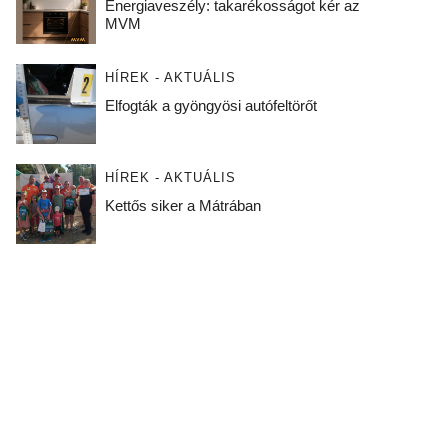
Energiaveszély: takarékosságot kér az
MVM
HÍREK - AKTUÁLIS
Elfogták a gyöngyösi autófeltörőt
HÍREK - AKTUÁLIS
Kettős siker a Mátrában