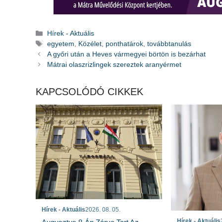
Kategória
Hírek - Aktuális
Címkék
egyetem
,
Közélet
,
ponthatárok
,
továbbtanulás
A győri után a Heves vármegyei börtön is bezárhat
Mátrai olaszrizlingek szereztek aranyérmet
KAPCSOLÓDÓ CIKKEK
Hírek - Aktuális
2026. 08. 05.
Hírek - Aktuális