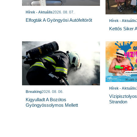
Hírek - Aktuális
2026. 08. 07.
Elfogták A Gyöngyösi Autófeltörőt
Hírek - Aktuális
Kettős Siker 
Hírek - Aktuális
Breaking
2026. 08. 06.
Vízipisztolyo
Kigyulladt A Bozótos
Strandon
Gyöngyössolymos Mellett