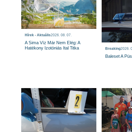
Hírek - Aktuális
2026. 08. 07.
A Sima Víz Már Nem Elég: A
Hatékony Izotóniás Ital Titka
Breaking
2026. 0
Baleset A Pü