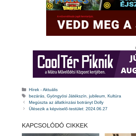
Kategória
Hírek - Aktuális
Címkék
bezárás
,
Gyöngyösi Játékszín
,
jubileum
,
Kultúra
Megúszta az állatkínzási botrányt Dolly
Ülésezik a képviselő-testület: 2024.06.27
KAPCSOLÓDÓ CIKKEK