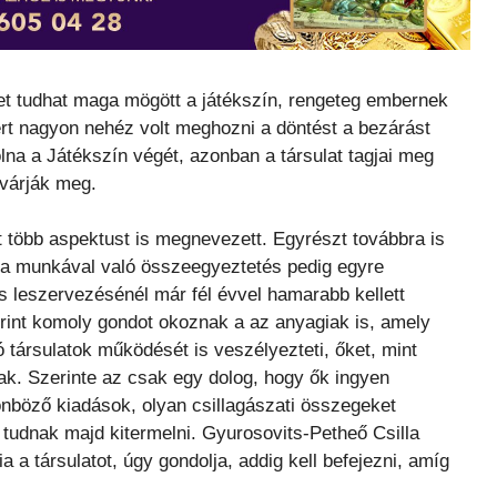
et tudhat maga mögött a játékszín, rengeteg embernek
zért nagyon nehéz volt meghozni a döntést a bezárást
volna a Játékszín végét, azonban a társulat tagjai meg
 várják meg.
 több aspektust is megnevezett. Egyrészt továbbra is
l, a munkával való összeegyeztetés pedig egyre
 leszervezésénél már fél évvel hamarabb kellett
int komoly gondot okoznak a az anyagiak is, amely
ó társulatok működését is veszélyezteti, őket, mint
k. Szerinte az csak egy dolog, hogy ők ingyen
önböző kiadások, olyan csillagászati összegeket
 tudnak majd kitermelni. Gyurosovits-Petheő Csilla
ia a társulatot, úgy gondolja, addig kell befejezni, amíg