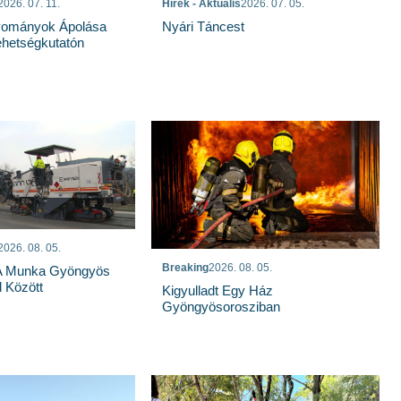
2026. 07. 11.
Hírek - Aktuális
2026. 07. 05.
ományok Ápolása
Nyári Táncest
Tehetségkutatón
2026. 08. 05.
Breaking
2026. 08. 05.
 A Munka Gyöngyös
 Között
Kigyulladt Egy Ház
Gyöngyösorosziban