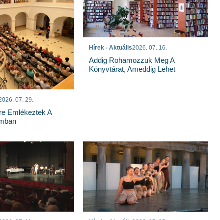
Hírek - Aktuális
2026. 07. 16.
Addig Rohamozzuk Meg A
Könyvtárat, Ameddig Lehet
2026. 07. 29.
re Emlékeztek A
mban