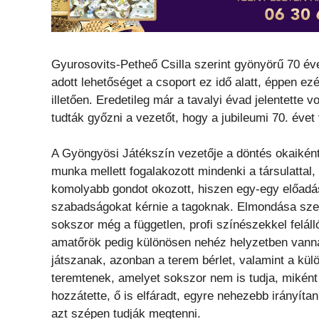
Gyurosovits-Petheő Csilla szerint gyönyörű 70 év
adott lehetőséget a csoport ez idő alatt, éppen e
illetően. Eredetileg már a tavalyi évad jelentette 
tudták győzni a vezetőt, hogy a jubileumi 70. évet
A Gyöngyösi Játékszín vezetője a döntés okaiként
munka mellett fogalakozott mindenki a társulatta
komolyabb gondot okozott, hiszen egy-egy előadás
szabadságokat kérnie a tagoknak. Elmondása szer
sokszor még a független, profi színészekkel feláll
amatőrök pedig különösen nehéz helyzetben vanna
játszanak, azonban a terem bérlet, valamint a kül
teremtenek, amelyet sokszor nem is tudja, miként
hozzátette, ő is elfáradt, egyre nehezebb irányítan
azt szépen tudják megtenni.