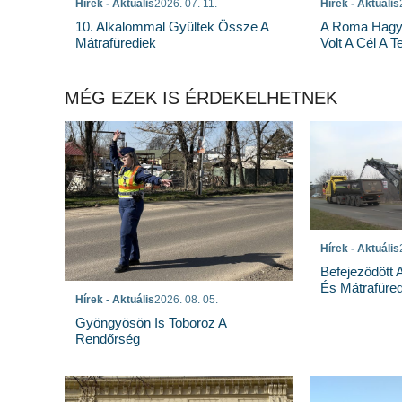
Hírek - Aktuális
2026. 07. 11.
Hírek - Aktuális
10. Alkalommal Gyűltek Össze A
A Roma Hagy
Mátrafürediek
Volt A Cél A 
MÉG EZEK IS ÉRDEKELHETNEK
Hírek - Aktuális
Befejeződött
És Mátrafüred
Hírek - Aktuális
2026. 08. 05.
Gyöngyösön Is Toboroz A
Rendőrség