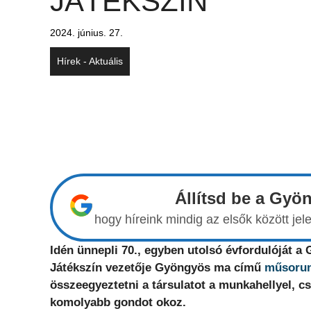
JÁTÉKSZÍN
2024. június. 27.
Hírek - Aktuális
Állítsd be a Gyö
hogy híreink mindig az elsők között j
Idén ünnepli 70., egyben utolsó évfordulóját a
Játékszín vezetője Gyöngyös ma című
műsoru
összeegyeztetni a társulatot a munkahellyel, c
komolyabb gondot okoz.