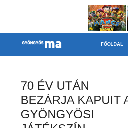
Megszakítás
Kilépés a tartalomba
FŐOLDAL
70 ÉV UTÁN
BEZÁRJA KAPUIT 
GYÖNGYÖSI