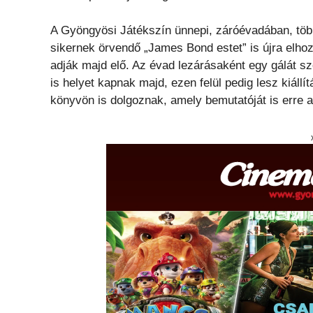
A Gyöngyösi Játékszín ünnepi, záróévadában, több 
sikernek örvendő „James Bond estet” is újra elho
adják majd elő. Az évad lezárásaként egy gálát s
is helyet kapnak majd, ezen felül pedig lesz kiáll
könyvön is dolgoznak, amely bemutatóját is erre a