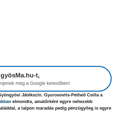
ngyösMa.hu-t,
elenjenek meg a Google keresőben!
 Gyöngyösi Játékszín. Gyurosovits-Petheő Csilla a
nkban
elmondta, amatőrként egyre nehezebb
saláddal, a talpon maradás pedig pénzügyileg is egyre