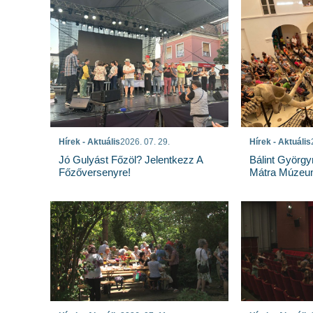
Hírek - Aktuális
2026. 07. 29.
Hírek - Aktuális
Jó Gulyást Főzöl? Jelentkezz A
Bálint György
Főzőversenyre!
Mátra Múzeu