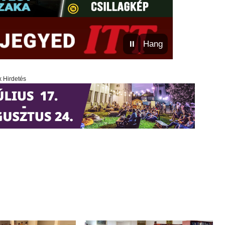
⏸
Hang
x Hirdetés