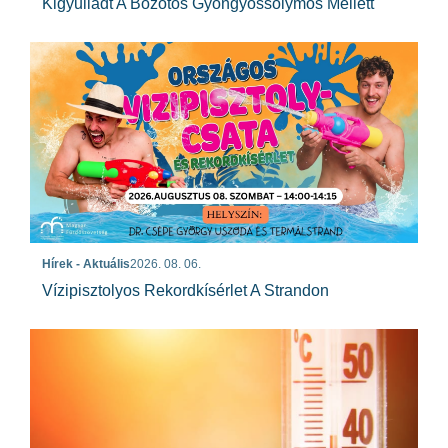
Kigyulladt A Bozótos Gyöngyössolymos Mellett
Hírek - Aktuális
2026. 08. 06.
Vízipisztolyos Rekordkísérlet A Strandon