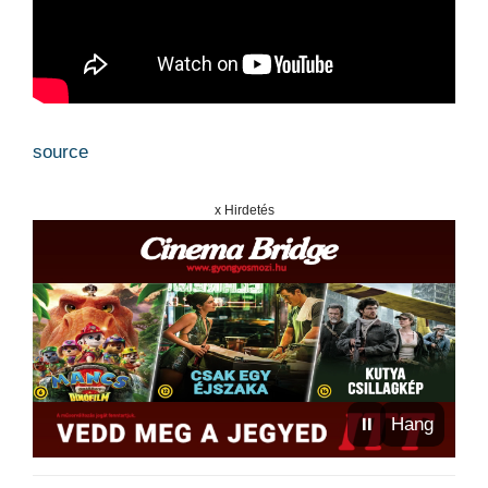
source
x Hirdetés
⏸
Hang