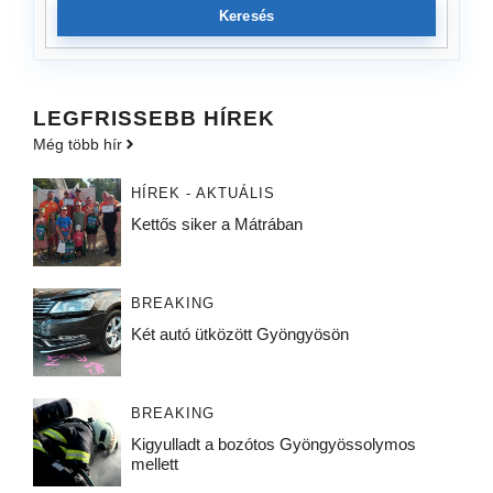
Keresés
LEGFRISSEBB HÍREK
Még több hír
HÍREK - AKTUÁLIS
Kettős siker a Mátrában
BREAKING
Két autó ütközött Gyöngyösön
BREAKING
Kigyulladt a bozótos Gyöngyössolymos
mellett