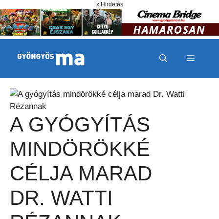
Megszakítás
Kilépés a tartalomba
x Hirdetés
MENÜ
A GYÓGYÍTÁS
MINDÖRÖKKÉ
CÉLJA MARAD
DR. WATTI