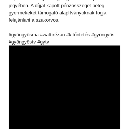
jegyében. A díjjal kapott pénzösszeget beteg
gyermekeket támogató alapítványoknak fogja
felajánlani a szakorvos.
#gyöngyösma #wattirézan #kitűntetés #gyöngyös
#gyöngyöstv #gytv