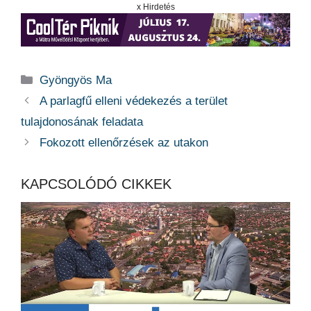
x Hirdetés
Kategória
Gyöngyös Ma
A parlagfű elleni védekezés a terület
tulajdonosának feladata
Fokozott ellenőrzések az utakon
KAPCSOLÓDÓ CIKKEK