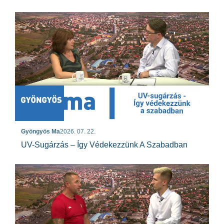
Gyöngyös Ma
2026. 07. 22.
UV-Sugárzás – Így Védekezzünk A Szabadban