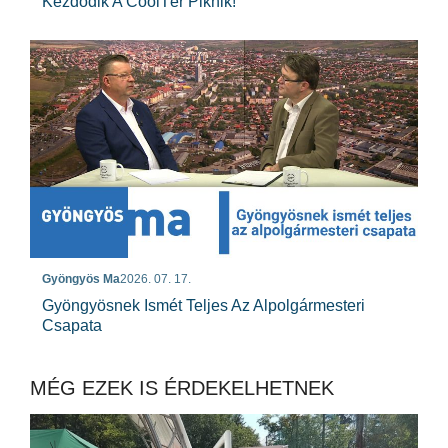
Kezdődik A CoolTér Piknik!
Gyöngyös Ma
2026. 07. 17.
Gyöngyösnek Ismét Teljes Az Alpolgármesteri
Csapata
MÉG EZEK IS ÉRDEKELHETNEK