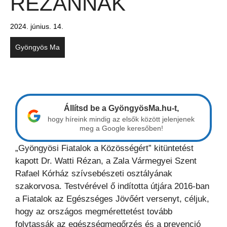
RÉZANNAK
2024. június. 14.
Gyöngyös Ma
Állítsd be a GyöngyösMa.hu-t,
hogy híreink mindig az elsők között jelenjenek
meg a Google keresőben!
„Gyöngyösi Fiatalok a Közösségért” kitüntetést
kapott Dr. Watti Rézan, a Zala Vármegyei Szent
Rafael Kórház szívsebészeti osztályának
szakorvosa. Testvérével ő indította útjára 2016-ban
a Fiatalok az Egészséges Jövőért versenyt, céljuk,
hogy az országos megmérettetést tovább
folytassák az egészségmegőrzés és a prevenció