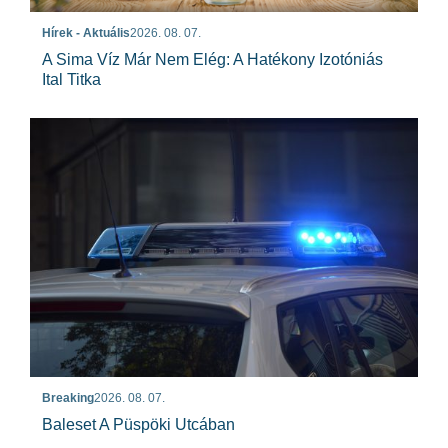
Hírek - Aktuális
2026. 08. 07.
A Sima Víz Már Nem Elég: A Hatékony Izotóniás
Ital Titka
Breaking
2026. 08. 07.
Baleset A Püspöki Utcában