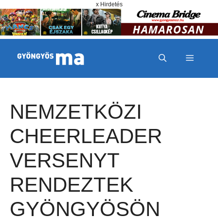
Megszakítás
Kilépés a tartalomba
x Hirdetés
MENÜ
NEMZETKÖZI
CHEERLEADER
VERSENYT
RENDEZTEK
GYÖNGYÖSÖN