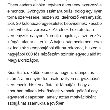
Cheerleaders elnöke, egyben a verseny szervezője
elmondta, Gyöngyös számára óriási dolog egy ilyen
torna szervezése, hiszen az ideérkező versenyzők,
akik 20 különböző egyesületet képviselnek, később
hírét vihetik a városnak. Az elnök hozzátette, a
versenyzők nagyon jól érzik magukat, a szervezés
kifogástalanra sikerült. A bajnokság pedig nem csak
az indulók szempontjából állított rekordot, hiszen a
nagyjából 800 fős nézőszám szintén egyedülálló itt
Magyarországon.
Kiss Balázs külön kiemelte, hogy az utánpótlás
számára mennyire fontosak az ilyen nagyszabású
versenyek, hiszen a fiatalok láthatják, hogy a
sportban milyen lehetőségek vannak, például egy
egyetemi csapatban, amely aztán motivációként
szolgálhat számukra a jövőben.