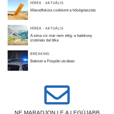
HÍREK - AKTUÁLIS
Másodfokúra csökkent a hőségriasztás
HÍREK - AKTUÁLIS
A sima víz már nem elég: a hatékony
izotóniás ital titka
BREAKING
Baleset a Püspöki utcában
NE MARADJON LE A LEGÚJABB