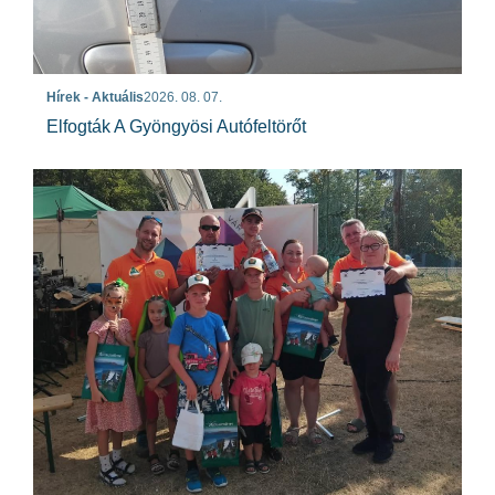
Hírek - Aktuális
2026. 08. 07.
Elfogták A Gyöngyösi Autófeltörőt