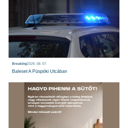
Breaking
2026. 08. 07.
Baleset A Püspöki Utcában