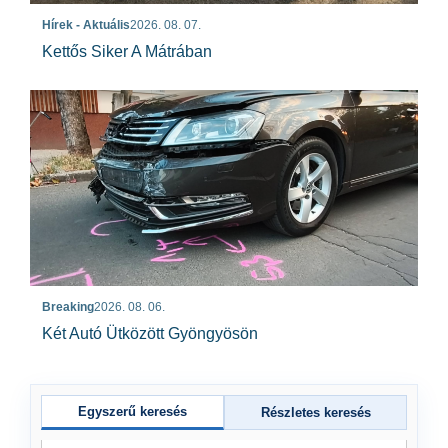
Hírek - Aktuális
2026. 08. 07.
Kettős Siker A Mátrában
Breaking
2026. 08. 06.
Két Autó Ütközött Gyöngyösön
Egyszerű keresés
Részletes keresés