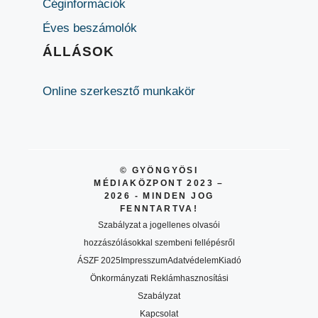
Céginformációk
Éves beszámolók
ÁLLÁSOK
Online szerkesztő munkakör
© GYÖNGYÖSI
MÉDIAKÖZPONT 2023 –
2026 - MINDEN JOG
FENNTARTVA!
Szabályzat a jogellenes olvasói
hozzászólásokkal szembeni fellépésről
ÁSZF 2025
Impresszum
Adatvédelem
Kiadó
Önkormányzati Reklámhasznosítási
Szabályzat
Kapcsolat