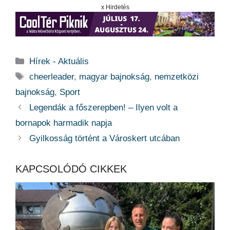
x Hirdetés
Kategória
Hírek - Aktuális
Címkék
cheerleader
,
magyar bajnokság
,
nemzetközi
bajnokság
,
Sport
Legendák a főszerepben! – Ilyen volt a
bornapok harmadik napja
Gyilkosság történt a Városkert utcában
KAPCSOLÓDÓ CIKKEK