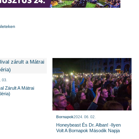
ületeken
. 03.
al Zárult A Mátrai
éria)
Bornapok
2024. 06. 02.
Honeybeast És Dr. Alban! -Ilyen
Volt A Bornapok Második Napja