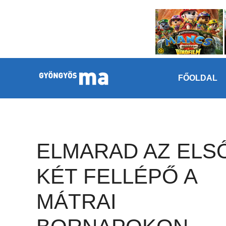
Megszakítás
Kilépés a tartalomba
FŐOLDAL
ELMARAD AZ ELS
KÉT FELLÉPŐ A
MÁTRAI