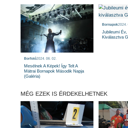
Bornapok
2024. 
Jubileumi Év,
Kiválasztva 
Borfotó
2024. 06. 02.
Mesélnek A Képek! Így Telt A
Mátrai Bornapok Második Napja
(galéria)
MÉG EZEK IS ÉRDEKELHETNEK