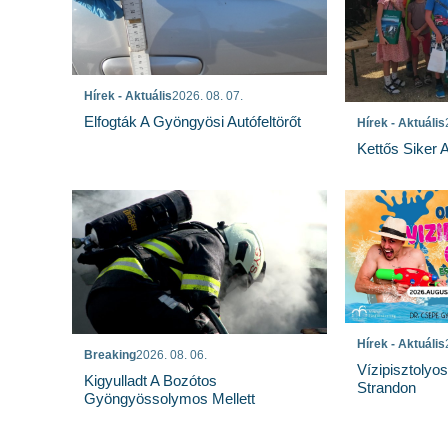
Hírek - Aktuális
2026. 08. 07.
Elfogták A Gyöngyösi Autófeltörőt
Hírek - Aktuális
Kettős Siker 
Hírek - Aktuális
Breaking
2026. 08. 06.
Vízipisztolyo
Kigyulladt A Bozótos
Strandon
Gyöngyössolymos Mellett