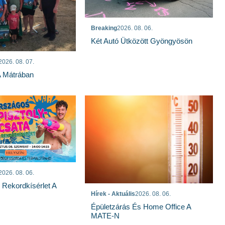
Breaking
2026. 08. 06.
Két Autó Ütközött Gyöngyösön
2026. 08. 07.
A Mátrában
2026. 08. 06.
s Rekordkísérlet A
Hírek - Aktuális
2026. 08. 06.
Épületzárás És Home Office A
MATE-N