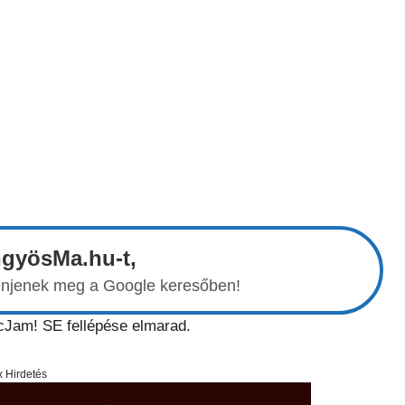
ngyösMa.hu-t,
elenjenek meg a Google keresőben!
kcJam! SE fellépése elmarad.
x Hirdetés