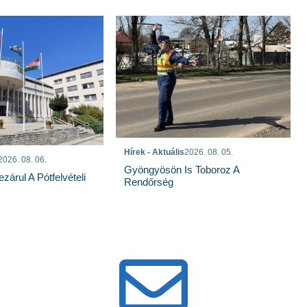
Hírek - Aktuális
2026. 08. 05.
2026. 08. 06.
Gyöngyösön Is Toboroz A
árul A Pótfelvételi
Rendőrség