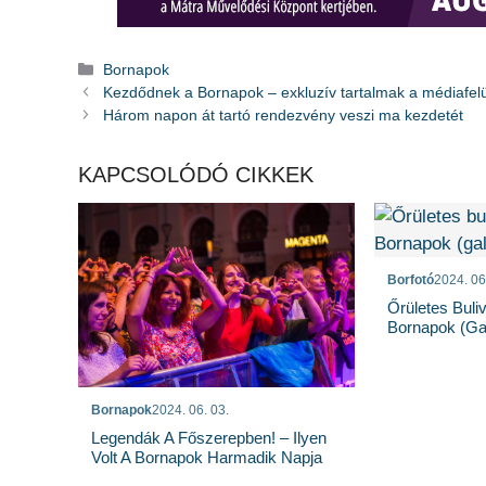
Kategória
Bornapok
Kezdődnek a Bornapok – exkluzív tartalmak a médiafel
Három napon át tartó rendezvény veszi ma kezdetét
KAPCSOLÓDÓ CIKKEK
Borfotó
2024. 06
Őrületes Buliv
Bornapok (gal
Bornapok
2024. 06. 03.
Legendák A Főszerepben! – Ilyen
Volt A Bornapok Harmadik Napja