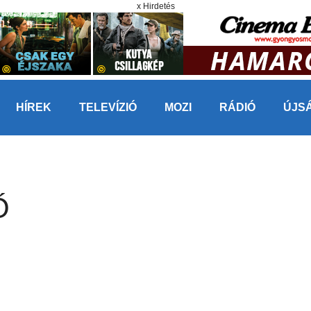
x Hirdetés
HÍREK
TELEVÍZIÓ
MOZI
RÁDIÓ
ÚJS
Ő