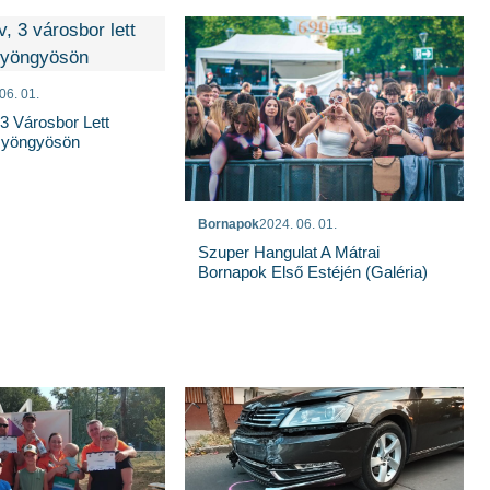
06. 01.
 3 Városbor Lett
Gyöngyösön
Bornapok
2024. 06. 01.
Szuper Hangulat A Mátrai
Bornapok Első Estéjén (galéria)