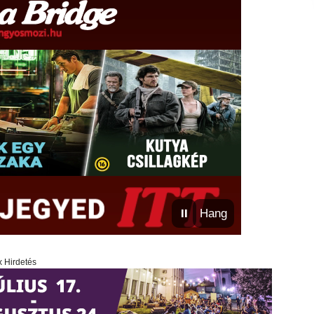
⏸
Hang
x Hirdetés