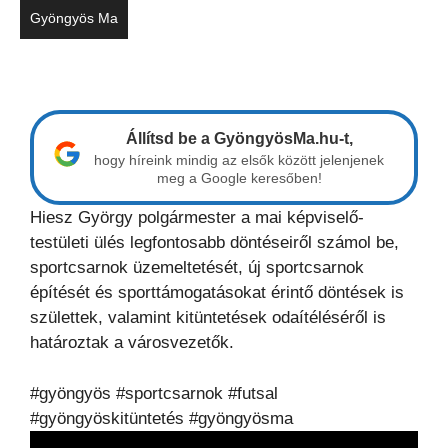
Gyöngyös Ma
Állítsd be a GyöngyösMa.hu-t,
hogy híreink mindig az elsők között jelenjenek
meg a Google keresőben!
Hiesz György polgármester a mai képviselő-
testületi ülés legfontosabb döntéseiről számol be,
sportcsarnok üzemeltetését, új sportcsarnok
építését és sporttámogatásokat érintő döntések is
születtek, valamint kitüntetések odaítéléséről is
határoztak a városvezetők.
#gyöngyös #sportcsarnok #futsal
#gyöngyöskitüntetés #gyöngyösma