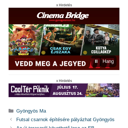
x Hirdetés
⏸
Hang
x Hirdetés
Kategória
Gyöngyös Ma
Futsal csarnok építésére pályázhat Gyöngyös