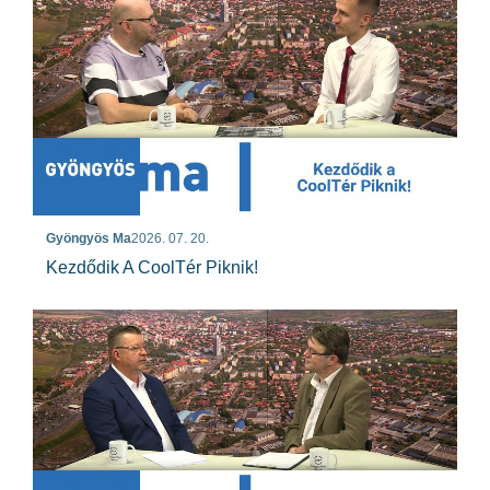
Gyöngyös Ma
2026. 07. 20.
Kezdődik A CoolTér Piknik!