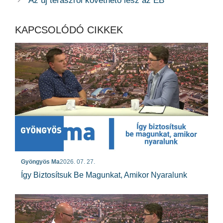
Az új teraszról követhető lesz az EB
KAPCSOLÓDÓ CIKKEK
Gyöngyös Ma
2026. 07. 27.
Így Biztosítsuk Be Magunkat, Amikor Nyaralunk