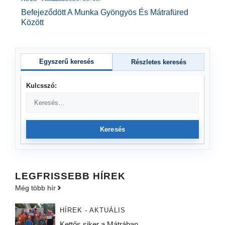
Befejeződött A Munka Gyöngyös És Mátrafüred
Között
Egyszerű keresés
Részletes keresés
Kulcsszó:
Keresés
LEGFRISSEBB HÍREK
Még több hír
HÍREK - AKTUÁLIS
Kettős siker a Mátrában