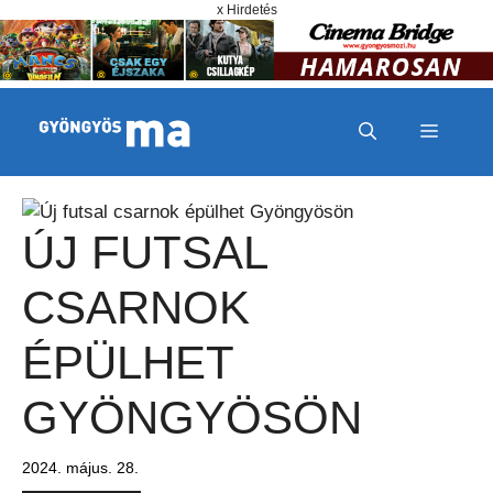
Megszakítás
Kilépés a tartalomba
x Hirdetés
MENÜ
ÚJ FUTSAL
CSARNOK
ÉPÜLHET
GYÖNGYÖSÖN
2024. május. 28.