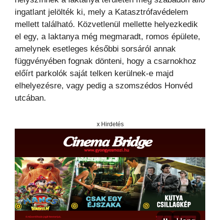
ingatlant jelölték ki, mely a Katasztrófavédelem
mellett található. Közvetlenül mellette helyezkedik
el egy, a laktanya még megmaradt, romos épülete,
amelynek esetleges későbbi sorsáról annak
függvényében fognak dönteni, hogy a csarnokhoz
előírt parkolók saját telken kerülnek-e majd
elhelyezésre, vagy pedig a szomszédos Honvéd
utcában.
x Hirdetés