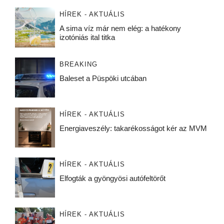
HÍREK - AKTUÁLIS
A sima víz már nem elég: a hatékony
izotóniás ital titka
BREAKING
Baleset a Püspöki utcában
HÍREK - AKTUÁLIS
Energiaveszély: takarékosságot kér az MVM
HÍREK - AKTUÁLIS
Elfogták a gyöngyösi autófeltörőt
HÍREK - AKTUÁLIS