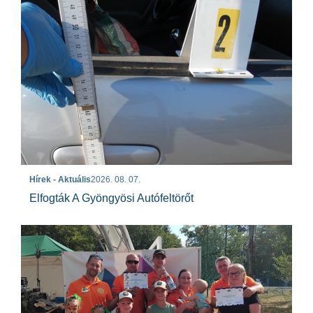
Hírek - Aktuális
2026. 08. 07.
Elfogták A Gyöngyösi Autófeltörőt