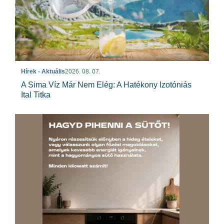
Hírek - Aktuális
2026. 08. 07.
A Sima Víz Már Nem Elég: A Hatékony Izotóniás
Ital Titka