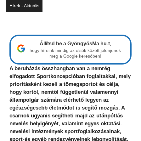
Hírek - Aktuális
Állítsd be a GyöngyösMa.hu-t,
hogy híreink mindig az elsők között jelenjenek
meg a Google keresőben!
A beruházás összhangban van a nemrég
elfogadott Sportkoncepcióban foglaltakkal, mely
prioritásként kezeli a tömegsportot és célja,
hogy kortól, nemtől függetlenül valamennyi
állampolgár számára elérhető legyen az
egészségesebb életmódot is segítő mozgás. A
csarnok ugyanis segítheti majd az utánpótlás
nevelés helyigényét, valamint egyes oktatási-
nevelési intézmények sportfoglalkozásainak,
sport-és egyéb rendezvényeinek lebonyolítását.