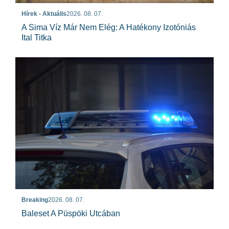
Hírek - Aktuális
2026. 08. 07.
A Sima Víz Már Nem Elég: A Hatékony Izotóniás
Ital Titka
Breaking
2026. 08. 07.
Baleset A Püspöki Utcában