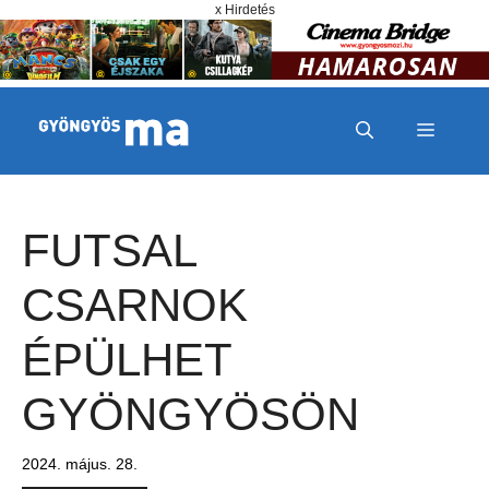
Megszakítás
Kilépés a tartalomba
x Hirdetés
MENÜ
FUTSAL
CSARNOK
ÉPÜLHET
GYÖNGYÖSÖN
2024. május. 28.