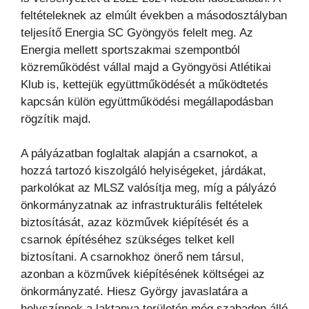
feltételeknek az elmúlt években a másodosztályban
teljesítő Energia SC Gyöngyös felelt meg. Az
Energia mellett sportszakmai szempontból
közreműködést vállal majd a Gyöngyösi Atlétikai
Klub is, kettejük együttműködését a működtetés
kapcsán külön együttműködési megállapodásban
rögzítik majd.
A pályázatban foglaltak alapján a csarnokot, a
hozzá tartozó kiszolgáló helyiségeket, járdákat,
parkolókat az MLSZ valósítja meg, míg a pályázó
önkormányzatnak az infrastrukturális feltételek
biztosítását, azaz közművek kiépítését és a
csarnok építéséhez szükséges telket kell
biztosítani. A csarnokhoz önerő nem társul,
azonban a közművek kiépítésének költségei az
önkormányzaté. Hiesz György javaslatára a
helyszínnek a laktanya területén még szabadon álló