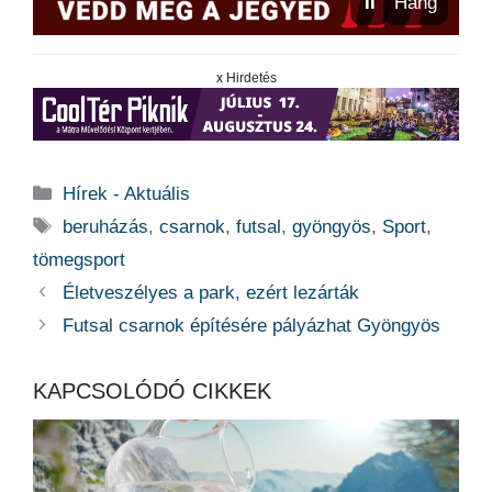
⏸
Hang
x Hirdetés
Kategória
Hírek - Aktuális
Címkék
beruházás
,
csarnok
,
futsal
,
gyöngyös
,
Sport
,
tömegsport
Életveszélyes a park, ezért lezárták
Futsal csarnok építésére pályázhat Gyöngyös
KAPCSOLÓDÓ CIKKEK