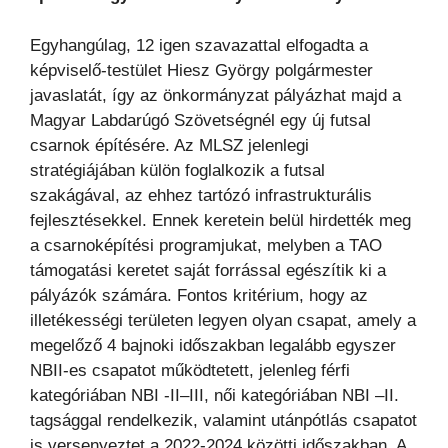
Egyhangúlag, 12 igen szavazattal elfogadta a
képviselő-testület Hiesz György polgármester
javaslatát, így az önkormányzat pályázhat majd a
Magyar Labdarúgó Szövetségnél egy új futsal
csarnok építésére. Az MLSZ jelenlegi
stratégiájában külön foglalkozik a futsal
szakágával, az ehhez tartózó infrastrukturális
fejlesztésekkel. Ennek keretein belül hirdették meg
a csarnoképítési programjukat, melyben a TAO
támogatási keretet saját forrással egészítik ki a
pályázók számára. Fontos kritérium, hogy az
illetékességi területen legyen olyan csapat, amely a
megelőző 4 bajnoki időszakban legalább egyszer
NBII-es csapatot működtetett, jelenleg férfi
kategóriában NBI -II–III, női kategóriában NBI –II.
tagsággal rendelkezik, valamint utánpótlás csapatot
is versenyeztet a 2022-2024 közötti időszakban. A