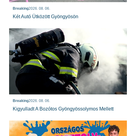
Breaking
2026. 08. 06.
Két Autó Ütközött Gyöngyösön
Breaking
2026. 08. 06.
Kigyulladt A Bozótos Gyöngyössolymos Mellett