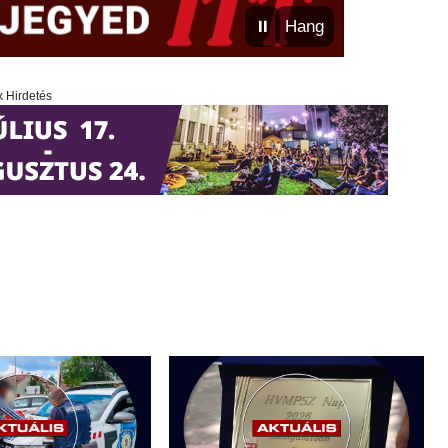
⏸
Hang
x Hirdetés