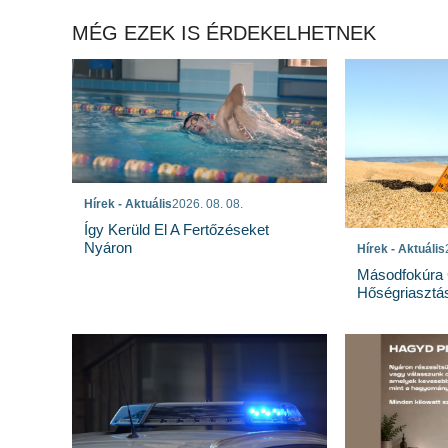
MÉG EZEK IS ÉRDEKELHETNEK
Hírek - Aktuális
2026. 08. 08.
Így Kerüld El A Fertőzéseket
Nyáron
Hírek - Aktuális
Másodfokúra 
Hőségriasztá