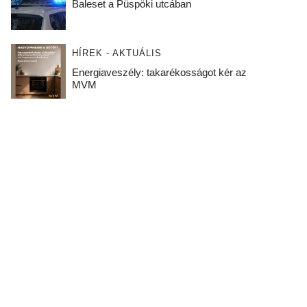
Baleset a Püspöki utcában
HÍREK - AKTUÁLIS
Energiaveszély: takarékosságot kér az
MVM