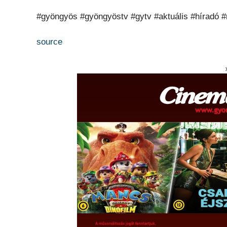
#gyöngyös #gyöngyöstv #gytv #aktuális #híradó #n
source