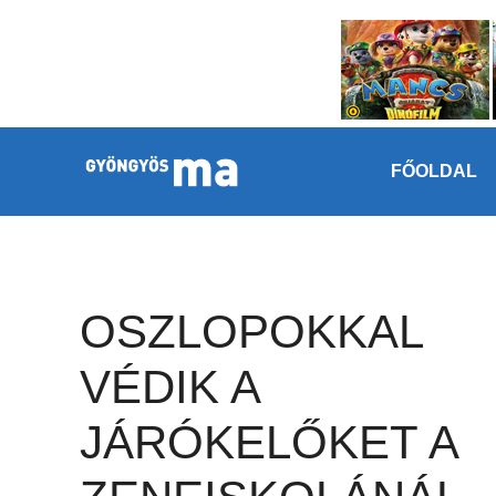
Megszakítás
Kilépés a tartalomba
FŐOLDAL
OSZLOPOKKAL
VÉDIK A
JÁRÓKELŐKET A