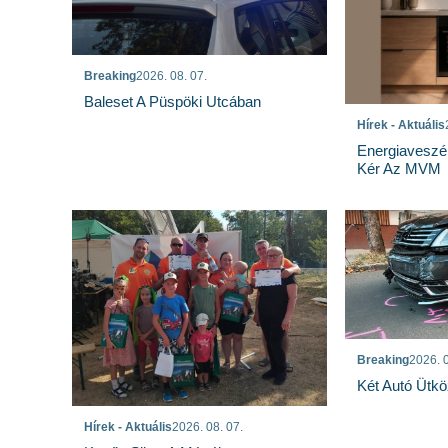
Breaking
2026. 08. 07.
Baleset A Püspöki Utcában
Hírek - Aktuális
Energiaveszé
Kér Az MVM
Breaking
2026. 0
Két Autó Ütk
Hírek - Aktuális
2026. 08. 07.