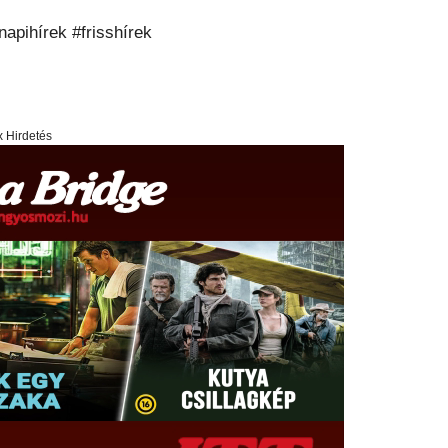
apihírek #frisshírek
x Hirdetés