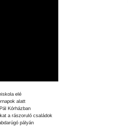
iskola elé
rnapok alatt
 Pál Kórházban
kat a rászoruló családok
labdarúgó pályán