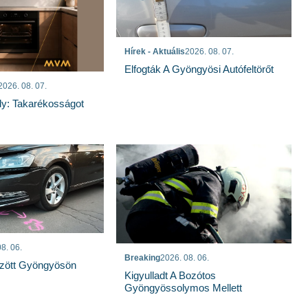
Hírek - Aktuális
2026. 08. 07.
Elfogták A Gyöngyösi Autófeltörőt
2026. 08. 07.
ly: Takarékosságot
8. 06.
Breaking
2026. 08. 06.
özött Gyöngyösön
Kigyulladt A Bozótos
Gyöngyössolymos Mellett