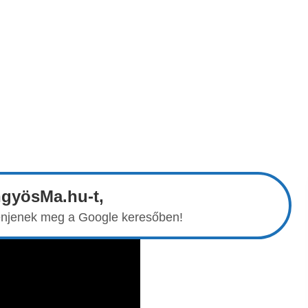
ngyösMa.hu-t,
elenjenek meg a Google keresőben!