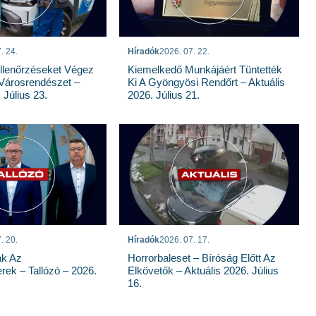
. 24.
Híradók
2026. 07. 22.
llenőrzéseket Végez
Kiemelkedő Munkájáért Tüntették
Városrendészet –
Ki A Gyöngyösi Rendőrt – Aktuális
 Július 23.
2026. Július 21.
. 20.
Híradók
2026. 07. 17.
ak Az
Horrorbaleset – Bíróság Előtt Az
rek – Tallózó – 2026.
Elkövetők – Aktuális 2026. Július
16.