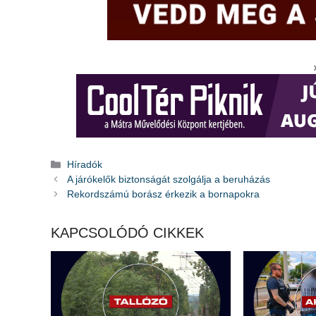
Kategória
Híradók
A járókelők biztonságát szolgálja a beruházás
Rekordszámú borász érkezik a bornapokra
KAPCSOLÓDÓ CIKKEK