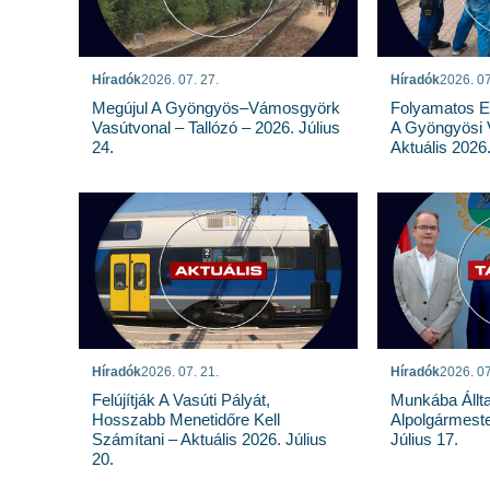
Híradók
2026. 07. 27.
Híradók
2026. 07
Megújul A Gyöngyös–Vámosgyörk
Folyamatos E
Vasútvonal – Tallózó – 2026. Július
A Gyöngyösi 
24.
Aktuális 2026.
Híradók
2026. 07. 21.
Híradók
2026. 07
Felújítják A Vasúti Pályát,
Munkába Állt
Hosszabb Menetidőre Kell
Alpolgármeste
Számítani – Aktuális 2026. Július
Július 17.
20.