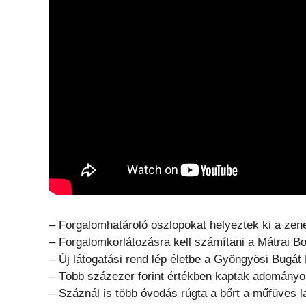
– Forgalomhatároló oszlopokat helyeztek ki a zene
– Forgalomkorlátozásra kell számítani a Mátrai Bo
– Új látogatási rend lép életbe a Gyöngyösi Bugát
– Több százezer forint értékben kaptak adományo
– Száznál is több óvodás rúgta a bőrt a műfüves 