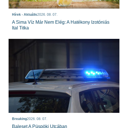
Hírek - Aktuális
2026. 08. 07.
A Sima Víz Már Nem Elég: A Hatékony Izotóniás
Ital Titka
Breaking
2026. 08. 07.
Baleset A Püspöki Utcában