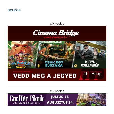
source
x Hirdetés
⏸
Hang
x Hirdetés