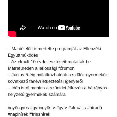
– Ma délelőtt ismertette programját az Ellenzéki
Együttműködés
– Az elmúlt 10 év fejlesztéseit mutatták be
Mátrafüreden a lakossági fórumon
– Június 5-éig nyilatkozhatnak a szülők gyermekük
következő tanévi étkeztetési igényéről
– Idén is díjmentes a szünidei étkezés a hátrányos
helyzetű gyermekek számára
#gyöngyös #gyöngyöstv #gytv #aktuális #híradó
#napihírek #frisshírek