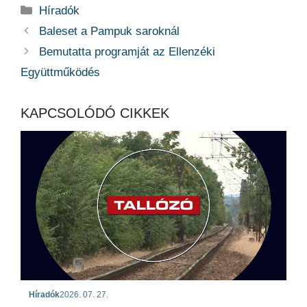
Kategória
Híradók
Baleset a Pampuk saroknál
Bemutatta programját az Ellenzéki
Együttműködés
KAPCSOLÓDÓ CIKKEK
Híradók
2026. 07. 27.