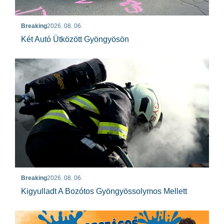
Breaking
2026. 08. 06.
Két Autó Ütközött Gyöngyösön
Breaking
2026. 08. 06.
Kigyulladt A Bozótos Gyöngyössolymos Mellett