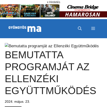
Megszakítás
Kilépés a tartalomba
x Hirdetés
MENÜ
BEMUTATTA
PROGRAMJÁT AZ
ELLENZÉKI
EGYÜTTMŰKÖDÉS
2024. május. 23.