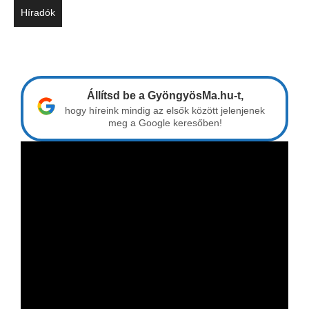
Híradók
Állítsd be a GyöngyösMa.hu-t,
hogy híreink mindig az elsők között jelenjenek
meg a Google keresőben!