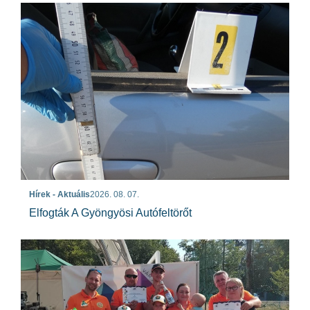
Hírek - Aktuális
2026. 08. 07.
Elfogták A Gyöngyösi Autófeltörőt