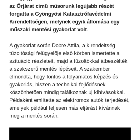
az Őrjárat című műsorunk legújabb részét
forgatta a Gyöngyösi Katasztrófavédelmi
Kirendeltségen, melynek egyik állomása egy
műszaki mentési gyakorlat volt.
A gyakorlat során Dobre Attila, a kirendeltség
tűzoltósági felügyelője első körben ismertette a
szituáció részleteit, majd a tűzoltókkal átbeszélték
a szakszerű mentés lépéseit. A szakember
elmondta, hogy fontos a folyamatos képzés és
gyakorlás, hiszen a technikai fejlődésnek
köszönhetően mindig találkoznak új kihívásokkal.
Példaként említette az elektromos autók terjedését,
amelyek például teljesen más eljárást kívánnak
meg a mentés során.