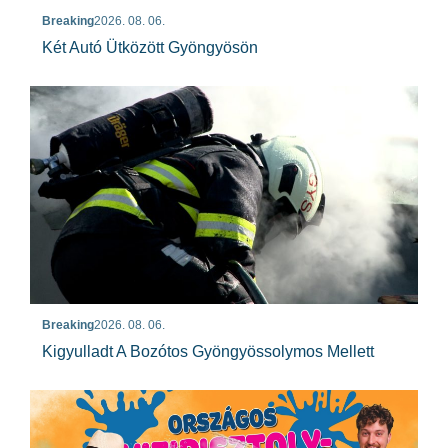
Breaking
2026. 08. 06.
Két Autó Ütközött Gyöngyösön
Breaking
2026. 08. 06.
Kigyulladt A Bozótos Gyöngyössolymos Mellett