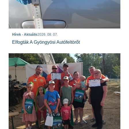
Hírek - Aktuális
2026. 08. 07.
Elfogták A Gyöngyösi Autófeltörőt