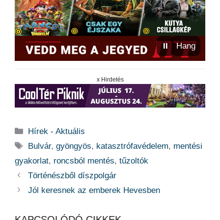
⏸
Hang
x Hirdetés
Kategória
Hírek - Aktuális
Címkék
Bulvár
,
gyöngyös
,
katasztrófavédelem
,
mentési
gyakorlat
,
roncsból mentés
,
tűzoltók
Történészből díszpolgár
Jól keresnek az emberek Hevesben
KAPCSOLÓDÓ CIKKEK