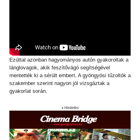
Ezúttal azonban hagyományos autón gyakoroltak a
lánglovagok, akik feszítővágó segítségével
mentették ki a sérült embert. A gyöngyösi tűzoltók a
szakember szerint nagyon jól vizsgáztak a
gyakorlat során.
x Hirdetés