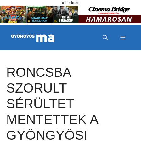
Megszakítás
Kilépés a tartalomba
x Hirdetés
MENÜ
RONCSBA
SZORULT
SÉRÜLTET
MENTETTEK A
GYÖNGYÖSI