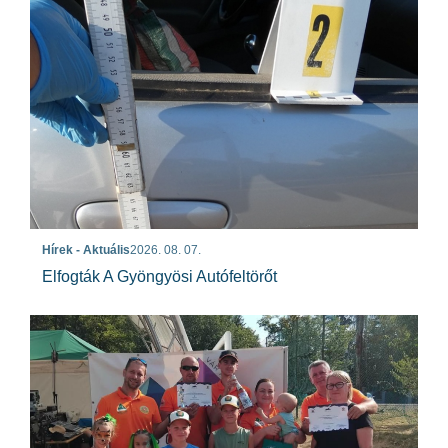
Hírek - Aktuális
2026. 08. 07.
Elfogták A Gyöngyösi Autófeltörőt