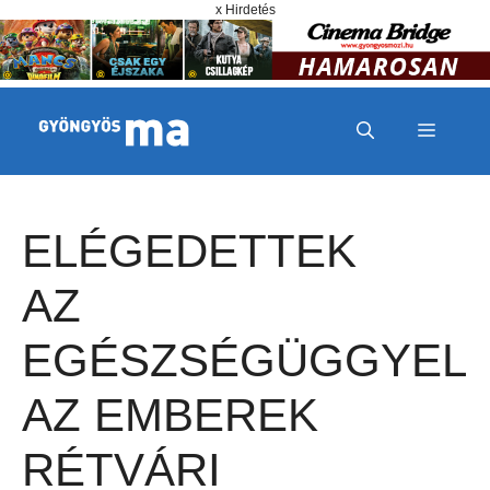
Megszakítás
Kilépés a tartalomba
x Hirdetés
MENÜ
ELÉGEDETTEK
AZ
EGÉSZSÉGÜGGYEL
AZ EMBEREK
RÉTVÁRI