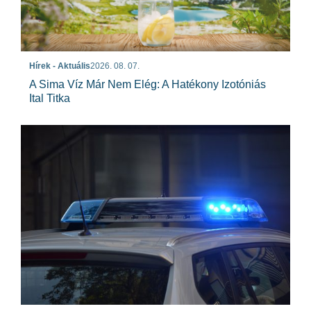
Hírek - Aktuális
2026. 08. 07.
A Sima Víz Már Nem Elég: A Hatékony Izotóniás
Ital Titka