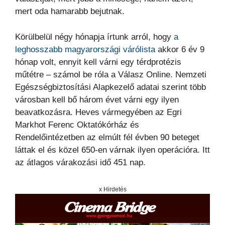
mert oda hamarabb bejutnak.
Körülbelül négy hónapja írtunk arról, hogy
a
leghosszabb magyarországi várólista
akkor 6 év 9
hónap volt, ennyit kell várni egy térdprotézis
műtétre – számol be róla a Válasz Online. Nemzeti
Egészségbiztosítási Alapkezelő adatai szerint több
városban kell bő három évet várni egy ilyen
beavatkozásra. Heves vármegyében az Egri
Markhot Ferenc Oktatókórház és
Rendelőintézetben az elmúlt fél évben 90 beteget
láttak el és közel 650-en várnak ilyen operációra. Itt
az átlagos várakozási idő 451 nap.
x Hirdetés