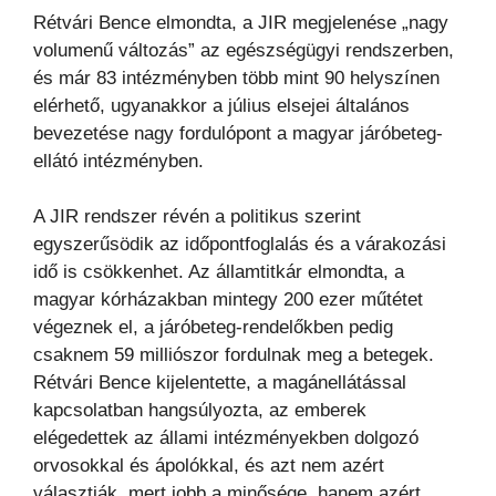
Rétvári Bence elmondta, a JIR megjelenése „nagy
volumenű változás” az egészségügyi rendszerben,
és már 83 intézményben több mint 90 helyszínen
elérhető, ugyanakkor a július elsejei általános
bevezetése nagy fordulópont a magyar járóbeteg-
ellátó intézményben.
A JIR rendszer révén a politikus szerint
egyszerűsödik az időpontfoglalás és a várakozási
idő is csökkenhet. Az államtitkár elmondta, a
magyar kórházakban mintegy 200 ezer műtétet
végeznek el, a járóbeteg-rendelőkben pedig
csaknem 59 milliószor fordulnak meg a betegek.
Rétvári Bence kijelentette, a magánellátással
kapcsolatban hangsúlyozta, az emberek
elégedettek az állami intézményekben dolgozó
orvosokkal és ápolókkal, és azt nem azért
választják, mert jobb a minősége, hanem azért,