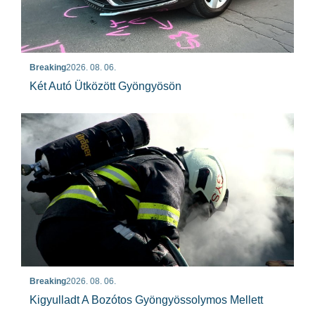
Breaking
2026. 08. 06.
Két Autó Ütközött Gyöngyösön
Breaking
2026. 08. 06.
Kigyulladt A Bozótos Gyöngyössolymos Mellett