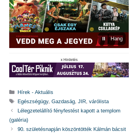
⏸
Hang
x Hirdetés
Kategória
Hírek - Aktuális
Címkék
Egészségügy
,
Gazdaság
,
JIR
,
várólista
Lélegzetelállító fényfestést kapott a templom
(galéria)
90. születésnapján köszöntötték Kálmán bácsit