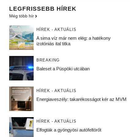
LEGFRISSEBB HÍREK
Még több hír
HÍREK - AKTUÁLIS
A sima víz már nem elég: a hatékony
izotóniás ital titka
BREAKING
Baleset a Püspöki utcában
HÍREK - AKTUÁLIS
Energiaveszély: takarékosságot kér az MVM
HÍREK - AKTUÁLIS
Elfogták a gyöngyösi autófeltörőt