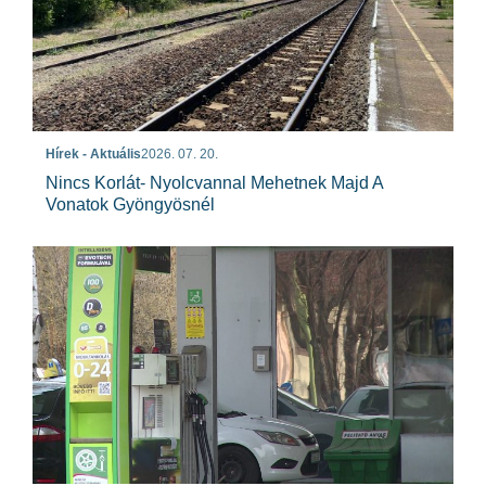
Hírek - Aktuális
2026. 07. 20.
Nincs Korlát- Nyolcvannal Mehetnek Majd A
Vonatok Gyöngyösnél