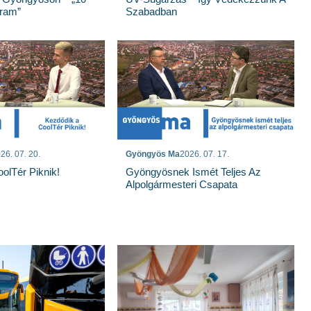
gram”
Szabadban
26. 07. 20.
Gyöngyös Ma
2026. 07. 17.
olTér Piknik!
Gyöngyösnek Ismét Teljes Az
Alpolgármesteri Csapata