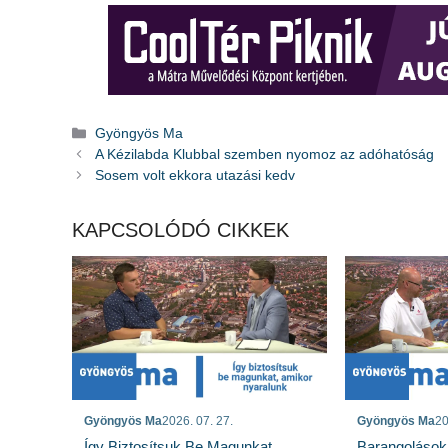
Kategória
Gyöngyös Ma
A Kézilabda Klubbal szemben nyomoz az adóhatóság
Sosem volt ekkora utazási kedv
KAPCSOLÓDÓ CIKKEK
Gyöngyös Ma
2026. 07. 27.
Gyöngyös Ma
20
Így Biztosítsuk Be Magunkat,
Barangolások