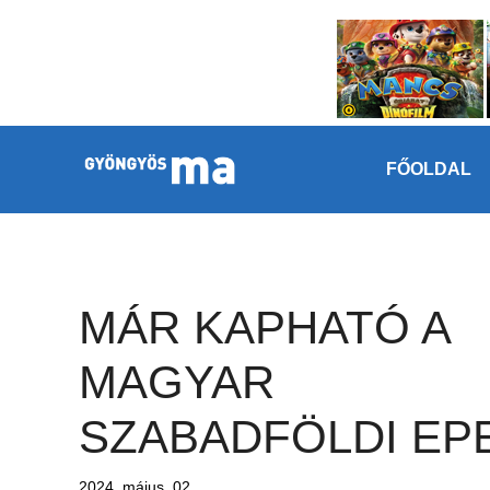
Megszakítás
Kilépés a tartalomba
FŐOLDAL
MÁR KAPHATÓ A
MAGYAR
SZABADFÖLDI EP
2024. május. 02.