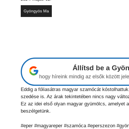
Gyöngyös Ma
Állítsd be a Gyö
hogy híreink mindig az elsők között j
Eddig a fóliasátras magyar szamócát kóstolhattu
szedése is. Az árak tekintetében nincs nagy válto
Ez az idei első olyan magyar gyümölcs, amelyet a 
beszélgetünk.
#eper #magyareper #szamóca #eperszezon #gyö