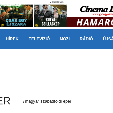
x Hirdetés
HÍREK
TELEVÍZIÓ
MOZI
RÁDIÓ
ÚJS
ER