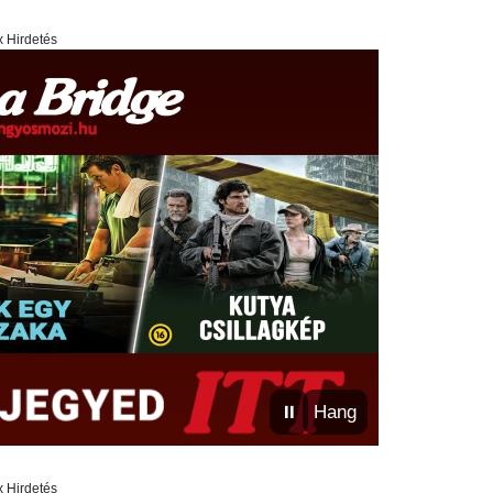
x Hirdetés
⏸
Hang
x Hirdetés