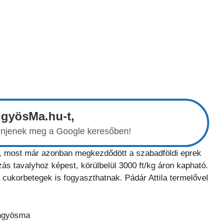
ngyösMa.hu-t,
elenjenek meg a Google keresőben!
k, most már azonban megkezdődött a szabadföldi eprek
zás tavalyhoz képest, körülbelül 3000 ft/kg áron kapható.
cukorbetegek is fogyaszthatnak. Pádár Attila termelővel
ngyösma