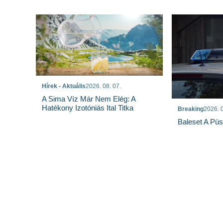
Hírek - Aktuális
2026. 08. 07.
A Sima Víz Már Nem Elég: A
Hatékony Izotóniás Ital Titka
Breaking
2026. 0
Baleset A Pü