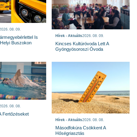
2026. 08. 09.
Hírek - Aktuális
2026. 08. 09.
rmegyebérlettel Is
 Helyi Buszokon
Kincses Kultúróvoda Lett A
Gyöngyösoroszi Óvoda
2026. 08. 08.
 A Fertőzéseket
Hírek - Aktuális
2026. 08. 08.
Másodfokúra Csökkent A
Hőségriasztás