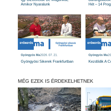
Amikor Nyaralunk
Hét – 14 Pro
Gyöngyös Ma
2026. 07. 21.
Gyöngyös Ma
20
Gyöngyösi Sikerek Frankfurtban
Kezdődik A Co
MÉG EZEK IS ÉRDEKELHETNEK