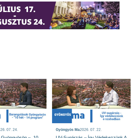
26. 07. 24.
Gyöngyös Ma
2026. 07. 22.
 Gyöngyösön – „10
UV-Sugárzás – Így Védekezzünk A