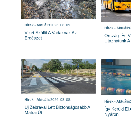
Hírek - Aktuális
2026. 08. 09.
Hírek - Aktuális
Vizet Szállít A Vadaknak Az
Ország- És Vá
Erdészet
Utazhatunk A
Hírek - Aktuális
2026. 08. 08.
Hírek - Aktuális
Új Zebrával Lett Biztonságosabb A
Így Kerüld El
Mátrai Út
Nyáron