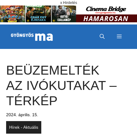
Megszakítás
Kilépés a tartalomba
x Hirdetés
MENÜ
BEÜZEMELTÉK
AZ IVÓKUTAKAT –
TÉRKÉP
2024. április. 15.
Hírek - Aktuális