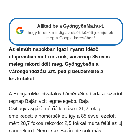
Állítsd be a GyöngyösMa.hu-t,
hogy híreink mindig az elsők között jelenjenek
meg a Google keresőben!
Az elmúlt napokban igazi nyarat idéző
időjárásban volt részünk, vasárnap 85 éves
meleg rekord dőlt meg. Gyöngyösön a
Városgondozási Zrt. pedig beüzemelte a
közkutakat.
A HungaroMet hivatalos hőmérsékleti adatai szerint
tegnap Baján volt legmelegebb. Baja
Csillagvizsgáló mérőállomáson 31,2 fokig
emelkedett a hőmérséklet, így a 85 évvel ezelőtt
mért 28,7 fokos rekordot 2,5 fokkal múlta felül az új
napi rekord. Nem csak Baján, de sok más