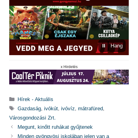
⏸
Hang
x Hirdetés
Kategória
Hírek - Aktuális
Címkék
Gazdaság
,
ivókút
,
ivóvíz
,
mátrafüred
,
Városgondozási Zrt.
Megunt, kinőtt ruhákat gyűjtenek
Minden gyöngyösi iskolában jelen van a