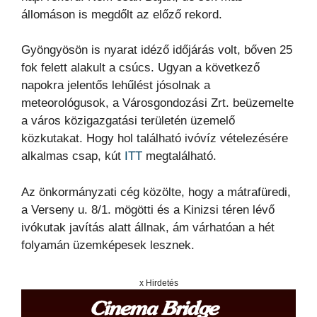
állomáson is megdőlt az előző rekord.
Gyöngyösön is nyarat idéző időjárás volt, bőven 25
fok felett alakult a csúcs. Ugyan a következő
napokra jelentős lehűlést jósolnak a
meteorológusok, a Városgondozási Zrt. beüzemelte
a város közigazgatási területén üzemelő
közkutakat. Hogy hol található ivóvíz vételezésére
alkalmas csap, kút
ITT
megtalálható.
Az önkormányzati cég közölte, hogy a mátrafüredi,
a Verseny u. 8/1. mögötti és a Kinizsi téren lévő
ivókutak javítás alatt állnak, ám várhatóan a hét
folyamán üzemképesek lesznek.
x Hirdetés