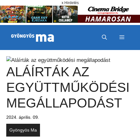
Megszakítás
Kilépés a tartalomba
x Hirdetés
MENÜ
ALÁÍRTÁK AZ
EGYÜTTMŰKÖDÉSI
MEGÁLLAPODÁST
2024. április. 09.
Gyöngyös Ma