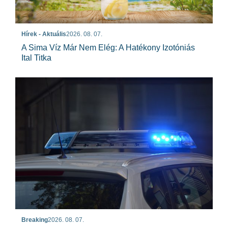
Hírek - Aktuális
2026. 08. 07.
A Sima Víz Már Nem Elég: A Hatékony Izotóniás
Ital Titka
Breaking
2026. 08. 07.