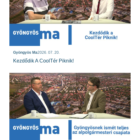
Gyöngyös Ma
2026. 07. 20.
Kezdődik A CoolTér Piknik!