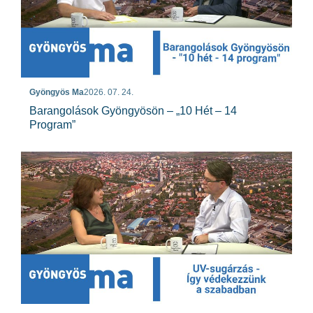
Gyöngyös Ma
2026. 07. 24.
Barangolások Gyöngyösön – „10 Hét – 14
Program”