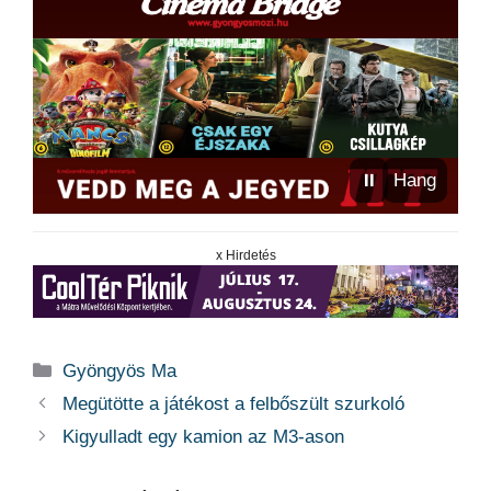
⏸
Hang
x Hirdetés
Kategória
Gyöngyös Ma
Megütötte a játékost a felbőszült szurkoló
Kigyulladt egy kamion az M3-ason