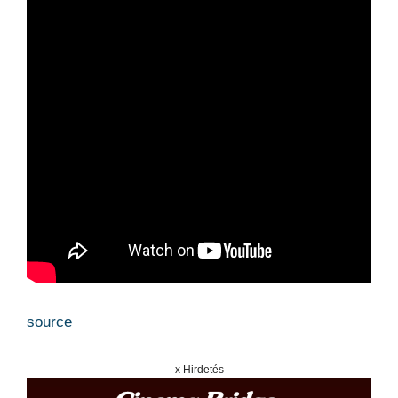
source
x Hirdetés