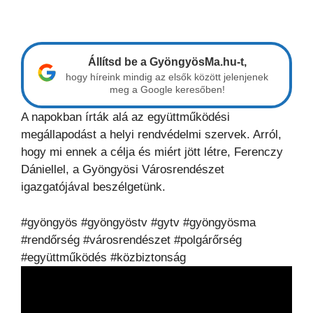
Állítsd be a GyöngyösMa.hu-t,
hogy híreink mindig az elsők között jelenjenek
meg a Google keresőben!
A napokban írták alá az együttműködési
megállapodást a helyi rendvédelmi szervek. Arról,
hogy mi ennek a célja és miért jött létre, Ferenczy
Dániellel, a Gyöngyösi Városrendészet
igazgatójával beszélgetünk.
#gyöngyös #gyöngyöstv #gytv #gyöngyösma
#rendőrség #városrendészet #polgárőrség
#együttműködés #közbiztonság