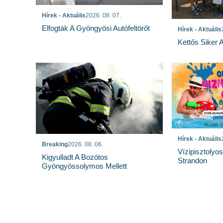
Hírek - Aktuális
2026. 08. 07.
Elfogták A Gyöngyösi Autófeltörőt
Hírek - Aktuális
Kettős Siker 
Hírek - Aktuális
Breaking
2026. 08. 06.
Vízipisztolyo
Kigyulladt A Bozótos
Strandon
Gyöngyössolymos Mellett