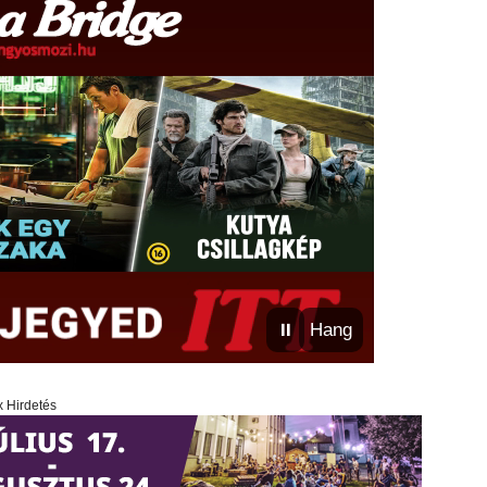
⏸
Hang
x Hirdetés