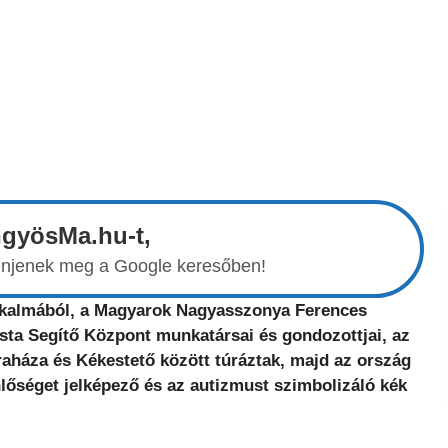
ngyösMa.hu-t,
elenjenek meg a Google keresőben!
alkalmából, a Magyarok Nagyasszonya Ferences
ista Segítő Központ munkatársai és gondozottjai, az
aháza és Kékestető között túráztak, majd az ország
őséget jelképező és az autizmust szimbolizáló kék