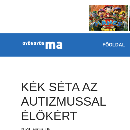
Megszakítás
Kilépés a tartalomba
FŐOLDAL
KÉK SÉTA AZ
AUTIZMUSSAL
ÉLŐKÉRT
2024. április. 06.