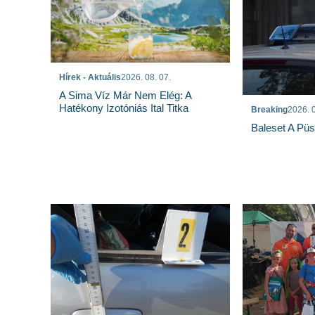
Hírek - Aktuális
2026. 08. 07.
A Sima Víz Már Nem Elég: A
Hatékony Izotóniás Ital Titka
Breaking
2026. 0
Baleset A Pü