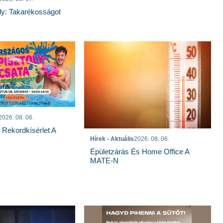
ly: Takarékosságot
2026. 08. 06.
s Rekordkísérlet A
Hírek - Aktuális
2026. 08. 06.
Épületzárás És Home Office A
MATE-N