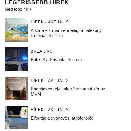
LEGFRISSEBB HÍREK
Még több hír
HÍREK - AKTUÁLIS
A sima víz már nem elég: a hatékony
izotóniás ital titka
BREAKING
Baleset a Püspöki utcában
HÍREK - AKTUÁLIS
Energiaveszély: takarékosságot kér az
MVM
HÍREK - AKTUÁLIS
Elfogták a gyöngyösi autófeltörőt