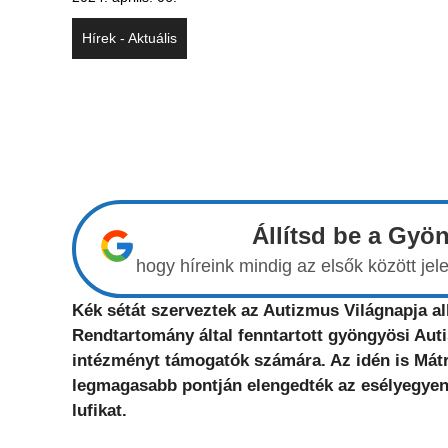
Hírek - Aktuális
Állítsd be a Gyö
hogy híreink mindig az elsők között j
Kék sétát szerveztek az Autizmus Világnapja 
Rendtartomány által fenntartott gyöngyösi Aut
intézményt támogatók számára. Az idén is Mátr
legmagasabb pontján elengedték az esélyegyenl
lufikat.