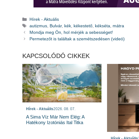
Kategória
Hírek - Aktuális
Címkék
autizmus
,
Bulvár
,
kék
,
kékestető
,
kékséta
,
mátra
Mondja meg Ön, hol mérjék a sebességet!
Permetezőt is találtak a szemétszedésen (videó)
KAPCSOLÓDÓ CIKKEK
Hírek - Aktuális
2026. 08. 07.
A Sima Víz Már Nem Elég: A
Hatékony Izotóniás Ital Titka
Hírek - Aktuális