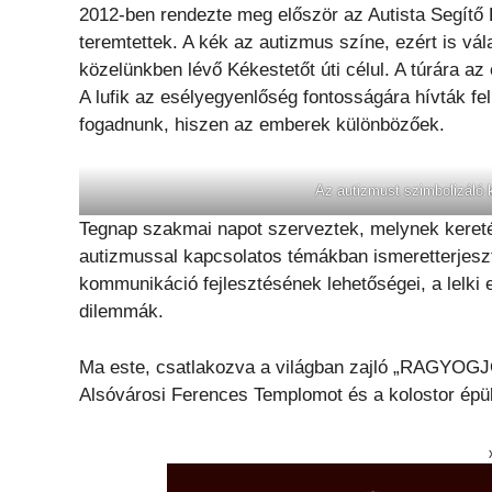
2012-ben rendezte meg először az Autista Segítő
teremtettek. A kék az autizmus színe, ezért is vá
közelünkben lévő Kékestetőt úti célul. A túrára a
A lufik az esélyegyenlőség fontosságára hívták fel 
fogadnunk, hiszen az emberek különbözőek.
Az autizmust szimbolizáló 
Tegnap szakmai napot szerveztek, melynek keret
autizmussal kapcsolatos témákban ismeretterjeszt
kommunikáció fejlesztésének lehetőségei, a lelki
dilemmák.
Ma este, csatlakozva a világban zajló „RAGYOGJ
Alsóvárosi Ferences Templomot és a kolostor épül