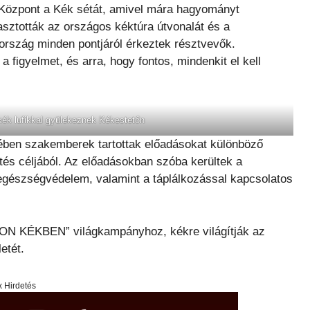
 Központ a Kék sétát, amivel mára hagyományt
lasztották az országos kéktúra útvonalát és a
z ország minden pontjáról érkeztek résztvevők.
a figyelmet, és arra, hogy fontos, mindenkit el kell
kék lufikkal gyülekeznek Kékestetőn
ében szakemberek tartottak előadásokat különböző
és céljából. Az előadásokban szóba kerültek a
 egészségvédelem, valamint a táplálkozással kapcsolatos
ON KÉKBEN” világkampányhoz, kékre világítják az
etét.
x Hirdetés