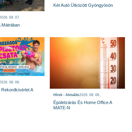
Két Autó Ütközött Gyöngyösön
2026. 08. 07.
A Mátrában
2026. 08. 06.
s Rekordkísérlet A
Hírek - Aktuális
2026. 08. 06.
Épületzárás És Home Office A
MATE-N