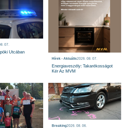
8. 07.
spöki Utcában
Hírek - Aktuális
2026. 08. 07.
Energiaveszély: Takarékosságot
Kér Az MVM
Breaking
2026. 08. 06.