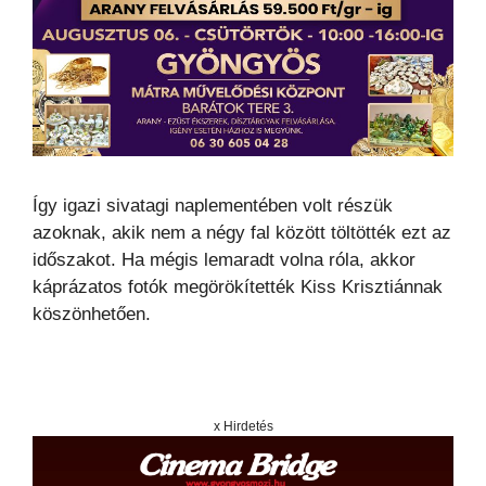
Így igazi sivatagi naplementében volt részük
azoknak, akik nem a négy fal között töltötték ezt az
időszakot. Ha mégis lemaradt volna róla, akkor
káprázatos fotók megörökítették Kiss Krisztiánnak
köszönhetően.
x Hirdetés