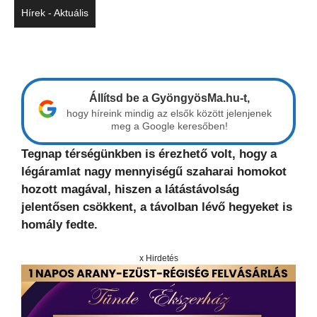
Hírek - Aktuális
Állítsd be a GyöngyösMa.hu-t,
hogy híreink mindig az elsők között jelenjenek
meg a Google keresőben!
Tegnap térségünkben is érezhető volt, hogy a
légáramlat nagy mennyiségű szaharai homokot
hozott magával, hiszen a látástávolság
jelentősen csökkent, a távolban lévő hegyeket is
homály fedte.
x Hirdetés