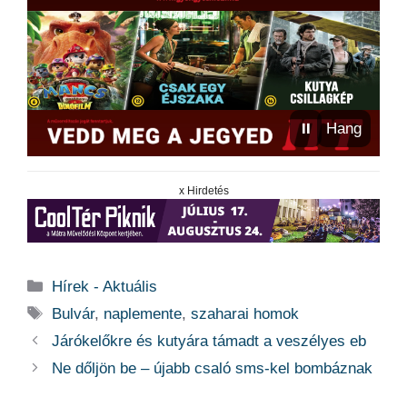
⏸
Hang
x Hirdetés
Kategória
Hírek - Aktuális
Címkék
Bulvár
,
naplemente
,
szaharai homok
Járókelőkre és kutyára támadt a veszélyes eb
Ne dőljön be – újabb csaló sms-kel bombáznak