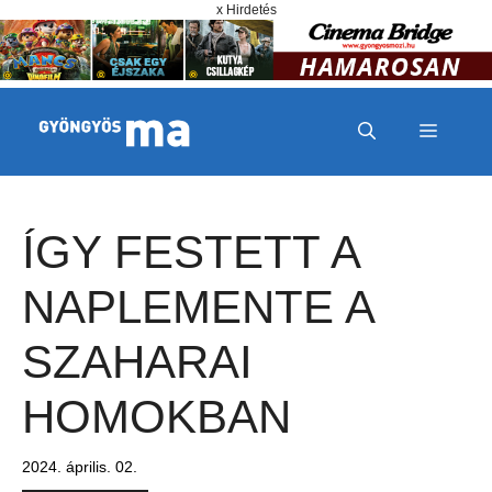
Megszakítás
Kilépés a tartalomba
x Hirdetés
MENÜ
ÍGY FESTETT A
NAPLEMENTE A
SZAHARAI
HOMOKBAN
2024. április. 02.