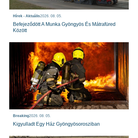
Hírek - Aktuális
2026. 08. 05.
Befejeződött A Munka Gyöngyös És Mátrafüred
Között
Breaking
2026. 08. 05.
Kigyulladt Egy Ház Gyöngyösorosziban