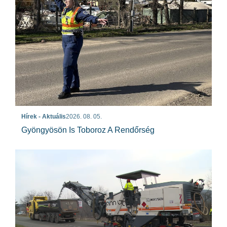
Hírek - Aktuális
2026. 08. 05.
Gyöngyösön Is Toboroz A Rendőrség