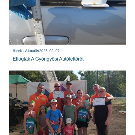
Hírek - Aktuális
2026. 08. 07.
Elfogták A Gyöngyösi Autófeltörőt