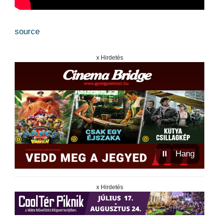
source
x Hirdetés
⏸
Hang
x Hirdetés