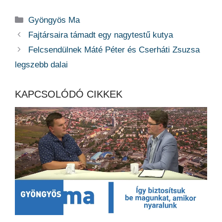
Kategória
Gyöngyös Ma
Fajtársaira támadt egy nagytestű kutya
Felcsendülnek Máté Péter és Cserháti Zsuzsa
legszebb dalai
KAPCSOLÓDÓ CIKKEK