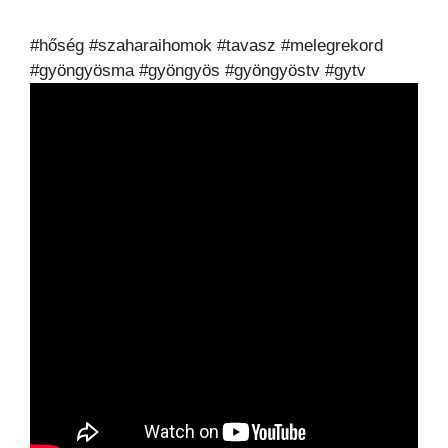
#hőség #szaharaihomok #tavasz #melegrekord
#gyöngyösma #gyöngyös #gyöngyöstv #gytv