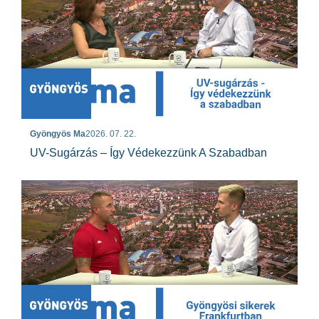
Gyöngyös Ma
2026. 07. 22.
UV-Sugárzás – Így Védekezzünk A Szabadban