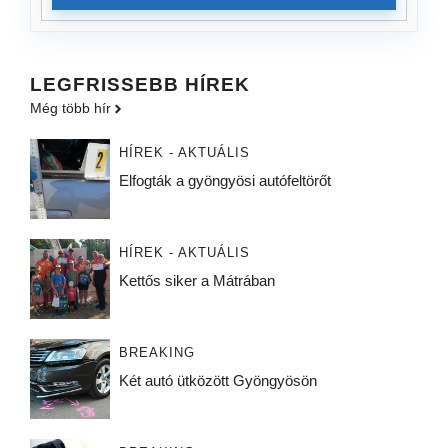
LEGFRISSEBB HÍREK
Még több hír
HÍREK - AKTUÁLIS
Elfogták a gyöngyösi autófeltörőt
HÍREK - AKTUÁLIS
Kettős siker a Mátrában
BREAKING
Két autó ütközött Gyöngyösön