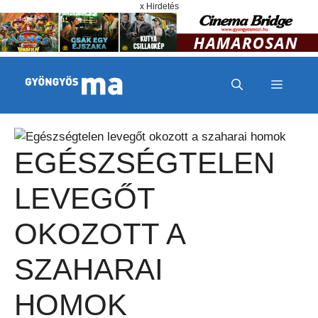
Megszakítás
Kilépés a tartalomba
x Hirdetés
MENÜ
EGÉSZSÉGTELEN
LEVEGŐT
OKOZOTT A
SZAHARAI
HOMOK